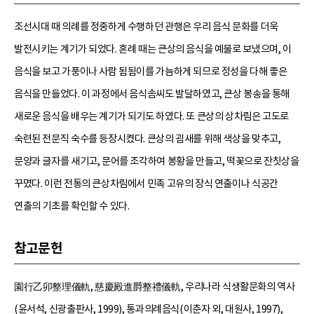
조선시대 때 의례를 정중하게 수행하던 관행은 우리 음식 문화를 더욱
발전시키는 계기가 되었다. 혼례 때는 큰상의 음식을 예물로 보냈으며, 이
음식을 보고 가풍이나 사람 됨됨이를 가늠하게 되므로 정성을 다해 좋은
음식을 만들었다. 이 과정에서 음식솜씨도 발달하였고, 큰상 봉송을 통해
새로운 음식을 배우는 계기가 되기도 하였다. 또 큰상의 상차림은 고도로
숙련된 전문직 숙수를 등장시켰다. 큰상의 굄새를 위해 색상을 맞추고,
문양과 글자를 새기고, 문어를 조각하여 봉황을 만들고, 떡꽃으로 잔칫상을
꾸몄다. 이런 전통의 큰상차림에서 민족 고유의 장식 연출이나 식공간
연출의 기초를 확인할 수 있다.
참고문헌
園行乙卯整理儀軌, 慈慶殿進爵整禮儀軌, 우리나라 식생활문화의 역사
(윤서석, 신광출판사, 1999), 통과의례음식(이춘자 외, 대원사, 1997),