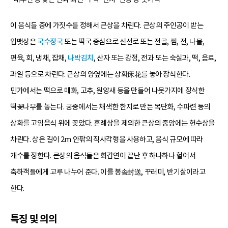
이 음식들 중에 가짓수를 정해서 큰상을 차린다. 큰상의 주인공이 받는
입맷상은
국수장국
또는 떡국 중심으로 신선로 또는 전골, 찜, 전, 나물,
편육, 회, 냉채, 잡채,
나박김치
, 산자 또는 강정, 전과 또는 숙실과, 떡, 음료,
과일 등으로 차린다. 큰상의 양옆에는 상화床花를 놓아 장식한다.
민가에서는 떡으로 매화, 고추, 원앙새 등을 만들어 나뭇가지에 장식한
떡꽃나무를 놓는다. 궁중에서는 채색한 한지로 만든 목단화, 수파련 등의
상화를 고임음식 위에 꽂았다. 혼례상을 제외한 큰상의 중앙에는 헌수상을
차린다. 상은 길이 2m 안팎의 직사각형을 사용하고, 음식 규모에 따라
개수를 정한다. 큰상의 음식들은 회갑연이 끝난 후 하나하나 헐어서
축하객들에게 고루 나누어 준다. 이를 봉송封送, 꾸러미, 반기살이라고
한다.
특징 및 의의