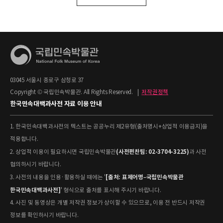
03045 서울시 종로구 삼청로 37
Copyright © 국립민속박물관. All Rights Reserved.
|
저작권정책
한국민속대백과사전 자료 이용 안내
1. 한국민속대백과사전의 텍스트는 공공누리 제2유형(출처명시+상업적 이용금지)을
적용합니다.
(사전편찬팀: 02-3704-3225)
2. 상업적 이용이 필요하시면 국립민속박물관
과 사전
협의하시기 바랍니다.
[출처: 표제어명–국립민속박물관
3. 사전의 내용을 인용·활용하실 때에는 '
한국민속대백과사전]
' 형식으로 출처를 표시해 주시기 바랍니다.
4. 사진 및 동영상은 개별 저작권 정보가 상이할 수 있으므로, 이용 전 반드시 저작권
정보를 확인하시기 바랍니다.