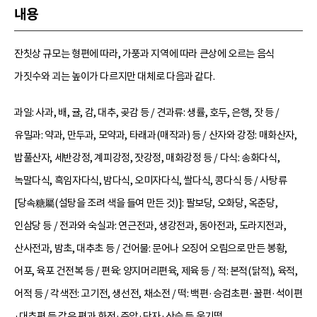
내용
잔칫상 규모는 형편에 따라, 가풍과 지역에 따라 큰상에 오르는 음식
가짓수와 괴는 높이가 다르지만 대체로 다음과 같다.
과일: 사과, 배, 귤, 감, 대추, 곶감 등 / 견과류: 생률, 호두, 은행, 잣 등 /
유밀과: 약과, 만두과, 모약과, 타래과(매작과) 등 / 산자와 강정: 매화산자,
밥풀산자, 세반강정, 계피강정, 잣강정, 매화강정 등 / 다식: 송화다식,
녹말다식, 흑임자다식, 밤다식, 오미자다식, 쌀다식, 콩다식 등 / 사탕류
[당속糖屬(설탕을 조려 색을 들여 만든 것)]: 팔보당, 오화당, 옥춘당,
인삼당 등 / 전과와 숙실과: 연근전과, 생강전과, 동아전과, 도라지전과,
산사전과, 밤초, 대추초 등 / 건어물: 문어나 오징어 오림으로 만든 봉황,
어포, 육포 건전복 등 / 편육: 양지머리편육, 제육 등 / 적: 본적(닭적), 육적,
어적 등 / 각색전: 고기전, 생선전, 채소전 / 떡: 백편·승검초편·꿀편·석이편
·대추편 등 갖은 편과 화전·주악·단자·산승 등 웃기떡