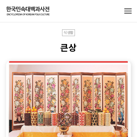
식생활
큰상