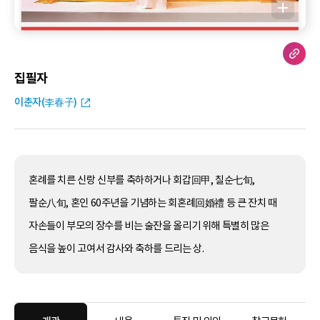
집필자
이춘자(李春子)
혼례를 치른 신랑 신부를 축하하거나 회갑回甲, 칠순七旬,
팔순八旬, 혼인 60주년을 기념하는 회혼례回婚禮 등 큰 잔치 때
자손들이 부모의 장수를 비는 술잔을 올리기 위해 특별히 많은
음식을 높이 고여서 감사와 축하를 드리는 상.