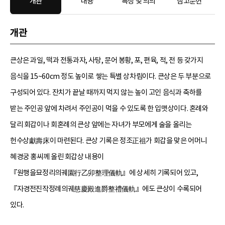
개관
내용
특징 및 의의
참고문헌
개관
큰상은 과일, 떡과 전통과자, 사탕, 문어 봉황, 포, 편육, 적, 전 등 갖가지
음식을 15~60cm 정도 높이로 쌓는 특별 상차림이다. 큰상은 두 부분으로
구성되어 있다. 잔치가 끝날 때까지 먹지 않는 높이 고인 음식과 축하를
받는 주인공 앞에 차려서 주인공이 먹을 수 있도록 한 입맷상이다. 혼례와
달리 회갑이나 회혼례의 큰상 앞에는 자녀가 부모에게 술을 올리는
헌수상獻壽床이 마련된다. 큰상 기록은 정조正祖가 회갑을 맞은 어머니
혜경궁 홍씨께 올린 회갑상 내용이
『원행을묘정리의궤園行乙卯整理儀軌』에 상세히 기록되어 있고,
『자경전진작정례의궤慈慶殿進爵整禮儀軌』에도 큰상이 수록되어
있다.