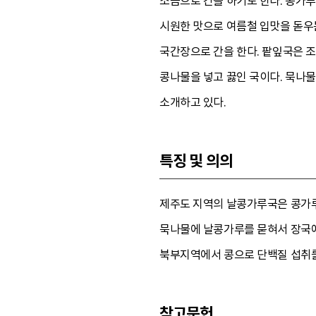
소금으로 간을 하기도 한다. 콩가
시원한 맛으로 여름철 입맛을 돋우
국간장으로 간을 한다. 팥잎국은 
콩나물을 넣고 끓인 국이다. 묵나
소개하고 있다.
특징 및 의의
제주도 지역의 날콩가루국은 콩가루
묵나물에 날콩가루를 묻혀서 장국에 
북부지역에서 콩으로 단백질 섭취를
참고문헌