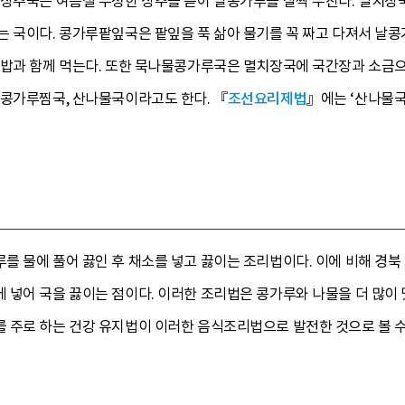
루상추국은 여름철 무성한 상추를 뜯어 날콩가루를 살짝 무친다. 멸치장
는 국이다. 콩가루팥잎국은 팥잎을 푹 삶아 물기를 꼭 짜고 다져서 날
조밥과 함께 먹는다. 또한 묵나물콩가루국은 멸치장국에 국간장과 소금
물콩가루찜국, 산나물국이라고도 한다. 『
조선요리제법
』에는 ‘산나물국’
를 물에 풀어 끓인 후 채소를 넣고 끓이는 조리법이다. 이에 비해 경
넣어 국을 끓이는 점이다. 이러한 조리법은 콩가루와 나물을 더 많이 
 주로 하는 건강 유지법이 이러한 음식조리법으로 발전한 것으로 볼 수