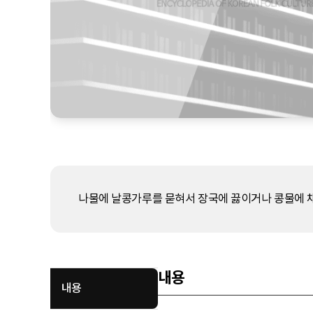
나물에 날콩가루를 묻혀서 장국에 끓이거나 콩물에 채
내용
내용