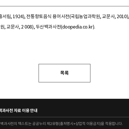
, 1924), 전통향토음식 용어사전(국립농업과학원, 교문사, 2010),
사, 2 008), 두산백과사전(doopedia.co.kr).
목록
과사전 자료 이용 안내
대백과사전의 텍스트는 공공누리 제2유형(출처명시+상업적 이용금지)을 적용합니다.