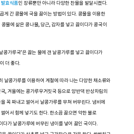
한
발효식품
인 장류뿐만 아니라 다양한 찬물을 발달시켰다.
곱게 간 콩물에 국을 끓이는 방법이 있다. 콩물을 이용한
 콩물에 삶은 콩나물, 당근, 감자를 넣고 끓이다가 콩국이
‘날콩가루국’은 끓는 물에 갠 날콩가루를 넣고 끓이다가
 더 좋다.
특히 날콩가루를 이용하여 계절에 따라 나는 다양한 채소류와
잎국, 겨울에는 콩가루우거짓국 등으로 양반댁 반상차림의
을 꼭 짜내고 썰어서 날콩가루를 무쳐 버무린다. 냄비에
 썰어서 함께 넣기도 한다. 한소끔 끓으면 약한 불로
다가 날콩가루에 버무린 냉이를 넣어 끓인 국이다.