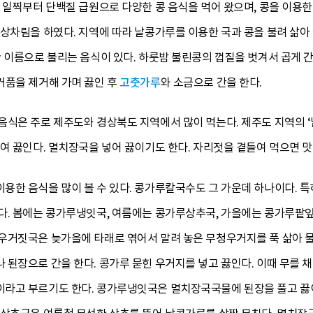
 일찍부터 단백질 급원으로 다양한 콩 음식을 먹어 왔으며, 콩을 이용
상차림을 하였다. 지역에 따라 날콩가루를 이용한 국과 콩을 불려 삶아 
 이름으로 불리는 음식이 있다. 하룻밤 불린콩의 껍질을 벗겨서 곱게 간
거품을 제거해 가며 끓인 후
고춧가루
와 소금으로 간을 한다.
음식은 주로 제주도와 경상북도 지역에서 많이 먹는다. 제주도 지역의 
여 끓인다. 멸치장국을 넣어 끓이기도 한다. 자리젓을 곁들여 먹으면 맛이
용한 음식을 많이 볼 수 있다. 콩가루칼국수도 그 가운데 하나이다. 
다. 봄에는 콩가루냉잇국, 여름에는 콩가루상추국, 가을에는 콩가루팥
우거짓국은 늦가을에 타래로 엮어서 말려 놓은 무청우거지를 푹 삶아 물
된장으로 간을 한다. 콩가루 묻힌 우거지를 넣고 끓인다. 이때 무를 채
라고 부르기도 한다. 콩가루냉잇국은 멸치장국국물에 된장을 풀고 끓이