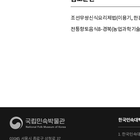
조선무쌍신식요리제법(이용기, 한흥서림
전통향토음식8-경북(농업과학기술원, 교문
한국민속대백
1. 한국민속
03045 서울시 종로구 삼청로 37