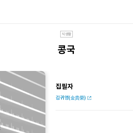
식생활
콩국
집필자
김귀영(金貴榮)