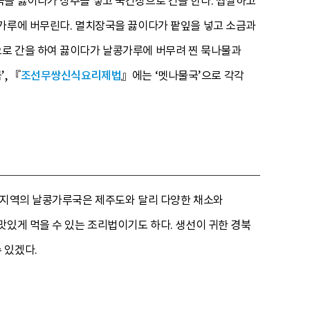
국을 끓이다가 상추를 넣고 국간장으로 간을 한다. 쌉쌀하고
콩가루에 버무린다. 멸치장국을 끓이다가 팥잎을 넣고 소금과
으로 간을 하여 끓이다가 날콩가루에 버무려 찐 묵나물과
, 『
조선무쌍신식요리제법
』에는 ‘멧나물국’으로 각각
북 지역의 날콩가루국은 제주도와 달리 다양한 채소와
맛있게 먹을 수 있는 조리법이기도 하다. 생선이 귀한 경북
 있겠다.