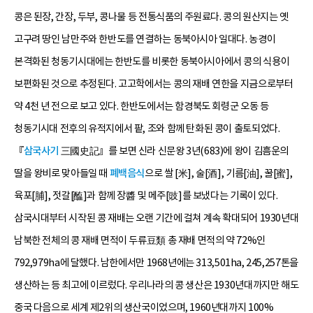
콩은 된장, 간장, 두부, 콩나물 등 전통식품의 주원료다. 콩의 원산지는 옛
고구려 땅인 남만주와 한반도를 연결하는 동북아시아 일대다. 농경이
본격화된 청동기시대에는 한반도를 비롯한 동북아시아에서 콩의 식용이
보편화된 것으로 추정된다. 고고학에서는 콩의 재배 연한을 지금으로부터
약 4천 년 전으로 보고 있다. 한반도에서는 함경북도 회령군 오동 등
청동기시대 전후의 유적지에서 팥, 조와 함께 탄화된 콩이 출토되었다.
『
삼국사기
三國史記』를 보면 신라 신문왕 3년(683)에 왕이 김흠운의
딸을 왕비로 맞아들일 때
폐백음식
으로 쌀 [米], 술[酒], 기름[油], 꿀[蜜],
육포[脯], 젓갈[醢]과 함께 장醬 및 메주[豉]를 보냈다는 기록이 있다.
삼국시대부터 시작된 콩 재배는 오랜 기간에 걸쳐 계속 확대되어 1930년대
남북한 전체의 콩 재배 면적이 두류豆類 총 재배 면적의 약 72%인
792,979ha에 달했다. 남한에서만 1968년에는 313,501ha, 245,257톤을
생산하는 등 최고에 이르렀다. 우리나라의 콩 생산은 1930년대까지만 해도
중국 다음으로 세계 제2위의 생산국이었으며, 1960년대까지 100%