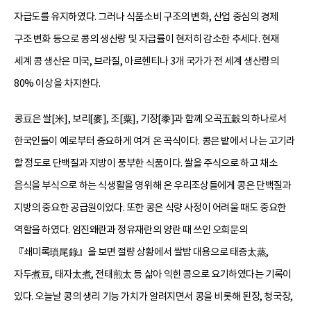
자급도를 유지하였다. 그러나 식품소비 구조의 변화, 산업 중심의 경제
구조 변화 등으로 콩의 생산량 및 자급률이 현저히 감소한 추세다. 현재
세계 콩 생산은 미국, 브라질, 아르헨티나 3개 국가가 전 세계 생산량의
80% 이상을 차지한다.
콩豆은 쌀[米], 보리[麥], 조[粟], 기장[黍]과 함께 오곡五穀의 하나로서
한국인들이 예로부터 중요하게 여겨 온 곡식이다. 콩은 밭에서 나는 고기라
할 정도로 단백질과 지방이 풍부한 식품이다. 쌀을 주식으로 하고 채소
음식을 부식으로 하는 식생활을 영위해 온 우리조상들에게 콩은 단백질과
지방의 중요한 공급원이었다. 또한 콩은 식량 사정이 어려울 때도 중요한
역할을 하였다. 임진왜란과 정유재란의 양란 때 쓰인 오희문의
『쇄미록瑣尾錄』을 보면 절량 상황에서 쌀밥 대용으로 태증太蒸,
자두煮豆, 태자太煮, 전태煎太 등 삶아 익힌 콩으로 요기하였다는 기록이
있다. 오늘날 콩의 생리 기능 가치가 알려지면서 콩을 비롯해 된장, 청국장,