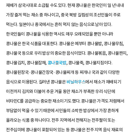
재배가 삼국시대로 소급될 수도 있다. 현재 콩나물은 한국인이 일 년 내내
가장 즐겨 먹는 채소 중 하나이고, 중국 북방 길림성의 조선인들이 주로
먹는다. 일본이나 중국에서는 흔히 먹지 않는 음식으로 남아 있다.
한국인들이 콩나물을 식용한 역사도 매우 오래되었을 뿐만 아니라
콩나물은 한국 식품을 대표한다. 콩나물은 예부터 콩나물밥, 콩나물무침,
콩나물국 등으로 우리 밥상의 중요한 음식이었다. 콩나물볶음, 콩나물짠지,
콩나물김치, 콩나물잡채,
콩나물국밥
, 콩나물죽, 콩나물지짐이다.
콩나물된장국·콩나물간장국·콩나물찌개 등 찌개나 국과 같이 다양한
음식으로 이용된다. 길러낸 콩나물은
비닐하우스
에서 채소가 재배되기
이전까지 김치와 더불어 추운 겨울 동안 채소가 부족한 우리 식단에
비타민C를 공급하는 중요한 채소이기도 했다. 콩나물은 가격도 저렴해서
부담없이 먹을 수 있기 때문에 서민들의 소박한 밥상에서 가장 흔하게
올라오는 식품 중 하나이다. 전주 지역에서 전해지는 전주팔미 또는
전주십미에 콩나물이 포함되어 있는 등 콩나물은 전주 지역 음식 재료의