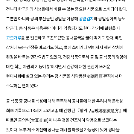
전부터 한국인의 식생활에서 빠질 수 없는 중요한 식품으로 소비되어 왔다.
그뿐만 아니라 콩의 부산물인 콩잎을 이용해
콩잎김치
와 콩잎장아찌 등도
담근다. 콩 식품은 식용뿐만 아니라 약용되기도 한다. 감기에 걸렸을 때
고춧가루
를 푼 얼큰하고 뜨끈뜨끈한 콩나물국을 끓여 먹기도 한다. 베인
상처에 묵은 간장을 바르기도 하고, 벌에 쏘이거나 넘어져서 깨진 상처에
된장을 바르는 민간요법도 있었다. 건강식품으로서 콩 및 콩 식품의 영양에
대한 학문 차원의 기능이 밝혀지면서 건강에 대한 관심이 뜨거운
현대사회에 살고 있는 우리는 콩 식품을 식약동원食藥同原 관점에서 더
주목하는 면이 있다.
콩 식품 중 콩나물 식용에 대해 주목해서 콩나물에 대한 우리나라 문헌상
최초 기록으로 13세기 고려고종 때 간행된 『향약구급방鄕藥救急方』에
따르면 콩의싹[大豆黃卷]이 나온 것을 건조하여 약용으로 쓰였다는
것이다. 두부 제조 이전에 콩나물 재배를 하였을 가능성이 있어 콩나물