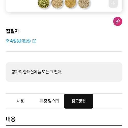
집필자
조숙정(趙淑晶)
콩과의 한해살이풀 또는 그 열매.
내용
특징 및 의의
참고문헌
내용