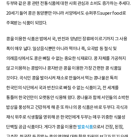
두부와 같은 콩 관련 전통식품에 대한 사회 관심과 소비도 증가하는 추세다.
20세기 들어 콩은 동양뿐만 아니라 서양에서도 슈퍼푸드super food로
주목받는 식품이 되었다.
콩을 이용한 식품은 밥에서 국, 반찬과 양념인 장류에 이르기까지 그 사용
폭이 매우 넓다. 일상음식뿐만 아니라 떡이나 죽, 오곡밥 등 절식 및
의례음식에서도 콩은 빠질 수 없는 중요한 식재료다. 콩 자체를 가공하지
않고 이용하는 콩밥이나 콩자반은 콩을 이용한 가장 간편한 콩 식품일
것이다. 곡식인 콩을 발아시켜 채소로 만들어서 먹는 콩나물은 특히
한국인의 식단에서 국과 반찬으로 빠질 수 없는 식품이고, 전 세계를
통틀어 한국인만이 오랫동안 식용해 왔다. 콩나물과 함께 서민들의 소박한
밥상을 풍성하고 건강하게 해 준 또 하나의 콩 식품은 바로 두부다. 곡식과
채식 위주로 식생활을 영위해 온 한국인에게 두부는 매우 귀중한 식물성
단백질 공급 식품이다. 게다가 콩을 이용한
발효식품
으로서 간장, 된장,
고추장, 청국장 등 장류는 콩의 영양에 대한 학문 차원의 보고가 있기 오래