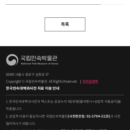
목록
03045 서울시 종로구 삼청로 37
Copyright © 국립민속박물관. All Rights Reserved.
|
저작권정책
한국민속대백과사전 자료 이용 안내
1. 한국민속대백과사전의 텍스트는 공공누리 제2유형(출처명시+상업적 이용금지)을
적용합니다.
(사전편찬팀: 02-3704-3225)
2. 상업적 이용이 필요하시면 국립민속박물관
과 사전
협의하시기 바랍니다.