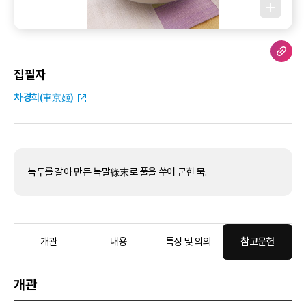
집필자
차경희(車京姬)
녹두를 갈아 만든 녹말綠末로 풀을 쑤어 굳힌 묵.
개관
내용
특징 및 의의
참고문헌
개관