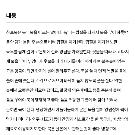
내용
청포묵은 녹두묵을 이르는 말이다. 녹두는 껍질을 타개서 물을 부어 하룻밤
동안 담가 불린 후 손으로 비벼 껍질을 제거한다. 껍질을 제거한 노란
녹두를 곱게 갈아 고운체에 걸러 앙금을 가라앉힌다. 웃물을 따라 내고 다시
새 물을 부어 두었다가 웃물을 따라 내기를 여러 차례 하여 불순물이 없는
고운 앙금이 되면 한지에 널어 말려두고 쓴다. 묵을 쑬 때 먼저 녹말을 물에
풀어 솥에 붓는다. 주걱으로 저으며 바닥이 눋지 않도록 풀을 쑨다. 약한
불에서 오랫동안 저으며 끓이고, 말갛게 익은 후에도 뜸을 충분히 들여
풀을 쑤어야 묵이 탱탱하고 좋다. 풀을 적당한 그릇에 퍼 담아 식혀서
굳히면 묵이 된다. 탱탱하면서 야들야들하게 굳은 묵을 썰어 양념장에 찍어
먹거나 미나리·숙주·쇠고기 등에 간장과 식초로 간을 한 묵무침, 비빔밥의
재료로 이용되기도 한다. 묵은 실온에 보관하는 것이 좋다. 냉장고에