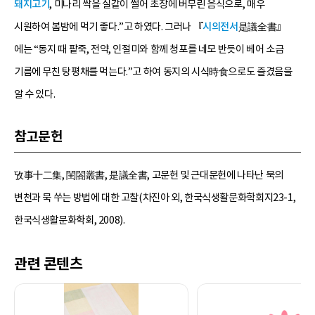
돼지고기
, 미나리 싹을 실같이 썰어 초장에 버무린 음식으로, 매우
시원하여 봄밤에 먹기 좋다.”고 하였다. 그러나 『
시의전서
是議全書』
에는 “동지 때 팥죽, 전약, 인절미와 함께 청포를 네모 반듯이 베어 소금
기름에 무친 탕평채를 먹는다.”고 하여 동지의 시식時食으로도 즐겼음을
알 수 있다.
참고문헌
攷事十二集, 閨閤叢書, 是議全書, 고문헌 및 근대문헌에 나타난 묵의
변천과 묵 쑤는 방법에 대한 고찰(차진아 외, 한국식생활문화학회지23-1,
한국식생활문화학회, 2008).
관련 콘텐츠