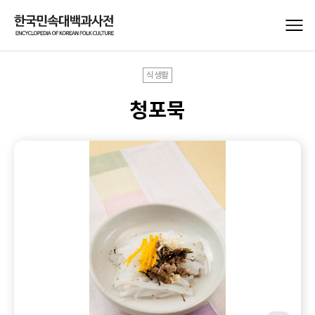
식생활
청포묵