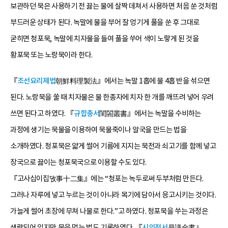
보관하던 묵은 사용하기 전 끓는 물에 살짝 데쳐서 사용하면 처음 쑨 것처럼
부드러운 상태가 된다. 녹말에 물을 부어 잘 엉기게 풀을 쑨 후 그대로
굳히면 청포묵, 녹말에 치자물을 들여 풀을 쑤어 색이 노랗게 된 것을
황포묵 또는 노랑묵이라 한다.
『
조선요리제법
朝鮮料理製法』에서는 녹말 1홉에 물 4홉 반을 섞으면
된다. 노랑묵을 쑬 때 치자물은 물 한종자에 치자 한 개를 깨뜨려 넣어 우려
쓰면 된다고 하였다. 『
규합총서
閨閤叢書』에서는 녹말을 수비하는
과정에 생기는 묵물을 이용하여 묵물죽이나 알국을 만드는 법을
소개하였다. 청포묵은 얇게 썰어 기름에 지지는 묵전과 쇠고기를 함께 넣고
장국으로 끓이는 청포묵국으로 이용할 수도 있다.
『고사십이집攷事十二集』에는 “청포는 녹두로써 두부처럼 만든다.
그러나 자루에 넣고 누르는 것이 아니라 목기에 담아서 응고시키는 것이다.
가늘게 썰어 초장에 무쳐 나물로 한다.”고 하였다. 청포묵을 쑤는 과정은
생략되어 있지만 묵을 먹는 법도 기록하였다. 『
시의전서
是議全書』