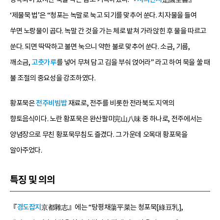
‘제물묵 법’은 “청포는 녹말로 눅고 되기를 맞추어 쑨다. 치자물을 들여
쑤면 노랑물이 곱다. 녹말 간 것을 가는 체로 밭쳐 가라앉힌 후 물을 따르고
쑨다. 되면 딱딱하고 불면 눅으니 약한 불로 맞추어 쑨다. 소금, 기름,
깨소금,
고춧가루
를 넣어 무쳐 담고 김을 부숴 얹어라” 라고 하여 묵을 쑬 때
불 조절의 중요성을 강조하였다.
황포묵은
전주비빔밥
재료로, 전주를 비롯한 전라북도 지역의
향토음식이다. 노란 황포묵은 완산팔미完山八味 중 하나로, 전주에서는
양념장으로 무친 황포묵무침도 즐겼다. 그 가운데 오목대 황포묵을
알아주었다.
특징 및 의의
『
경도잡지
京都雜志』에는 “탕평채蕩平菜는 청포묵[綠豆乳],