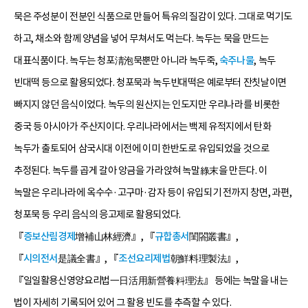
묵은 주성분이 전분인 식품으로 만들어 특유의 질감이 있다. 그대로 먹기도
하고, 채소와 함께 양념을 넣어 무쳐서도 먹는다. 녹두는 묵을 만드는
대표식품이다. 녹두는 청포淸泡묵뿐만 아니라 녹두죽,
숙주나물
, 녹두
빈대떡 등으로 활용되었다. 청포묵과 녹두빈대떡은 예로부터 잔칫날이면
빠지지 않던 음식이었다. 녹두의 원산지는 인도지만 우리나라를 비롯한
중국 등 아시아가 주산지이다. 우리나라에서는 백제 유적지에서 탄화
녹두가 출토되어 삼국시대 이전에 이미 한반도로 유입되었을 것으로
추정된다. 녹두를 곱게 갈아 앙금을 가라앉혀 녹말綠末을 만든다. 이
녹말은 우리나라에 옥수수·고구마·감자 등이 유입되기 전까지 창면, 과편,
청포묵 등 우리 음식의 응고제로 활용되었다.
『
증보산림경제
增補山林經濟』, 『
규합총서
閨閤叢書』,
『
시의전서
是議全書』, 『
조선요리제법
朝鮮料理製法』,
『일일활용신영양요리법一日活用新營養料理法』 등에는 녹말을 내는
법이 자세히 기록되어 있어 그 활용 빈도를 추측할 수 있다.