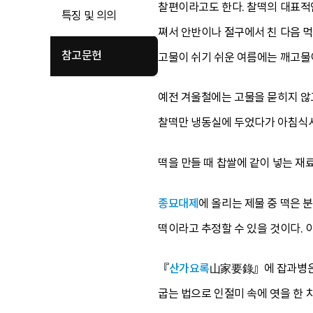
찰편이라고도 한다. 찰떡의 대표적
특징 및 의의
쪄서 안반이나 절구에서 친 다음 먹
참고문헌
고물이 쉬기 쉬운 여름에는 깨고물
예전 겨울철에는 고물을 묻히지 않고
찰떡만 냉동실에 두었다가 아침식사
떡을 만들 때 찹쌀에 같이 넣는 재
종묘대제
에 올리는 제물 중 떡은
떡이라고 추정할 수 있을 것이다. 이
『
산가요록
山家要錄』에 잡과병은 
굽는 법으로 인절미 속에 엿을 한