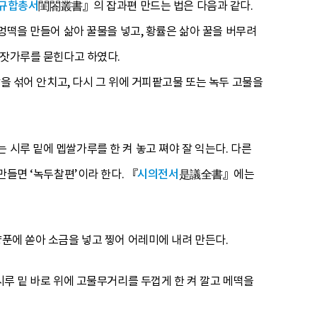
규합총서
閨閤叢書』의 잡과편 만드는 법은 다음과 같다.
구멍떡을 만들어 삶아 꿀물을 넣고, 황률은 삶아 꿀을 버무려
 잣가루를 묻힌다고 하였다.
섞어 안치고, 다시 그 위에 거피팥고물 또는 녹두 고물을
 시루 밑에 멥쌀가루를 한 켜 놓고 쪄야 잘 익는다. 다른
만들면 ‘녹두찰편’이라 한다. 『
시의전서
是議全書』에는
양푼에 쏟아 소금을 넣고 찧어 어레미에 내려 만든다.
시루 밑 바로 위에 고물무거리를 두껍게 한 켜 깔고 메떡을