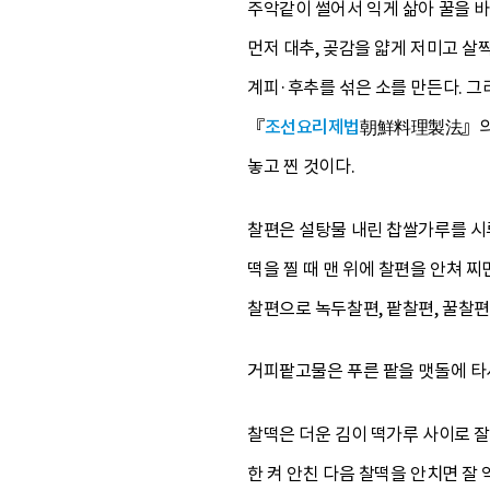
주악같이 썰어서 익게 삶아 꿀을 바
먼저 대추, 곶감을 얇게 저미고 살
계피·후추를 섞은 소를 만든다. 그
『
조선요리제법
朝鮮料理製法』의 
놓고 찐 것이다.
찰편은 설탕물 내린 찹쌀가루를 시루
떡을 찔 때 맨 위에 찰편을 안쳐 찌
찰편으로 녹두찰편, 팥찰편, 꿀찰편
거피팥고물은 푸른 팥을 맷돌에 타서
찰떡은 더운 김이 떡가루 사이로 잘
한 켜 안친 다음 찰떡을 안치면 잘 