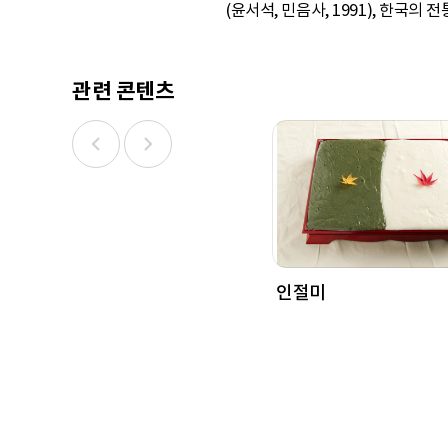
(윤서석, 민음사, 1991), 한국의
관련 콘텐츠
인절미