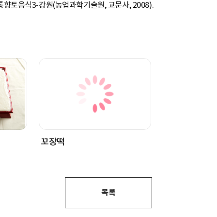
 전통향토음식3-강원(농업과학기술원, 교문사, 2008).
꼬장떡
목록