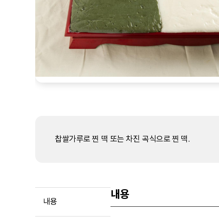
찹쌀가루로 찐 떡 또는 차진 곡식으로 찐 떡.
내용
내용