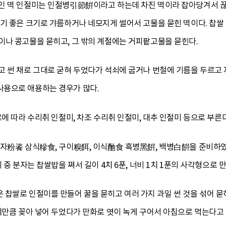
인 떡 인절미는 인절병引節餠이라고 하는데 차진 떡이라 잡아당겨서 끊
기 좋은 크기로 갸름하거나 네모지게 썰어서 고물을 묻힌 떡이다. 찹쌀 
이나 콩고물을 묻히고, 그 밖의 계절에는 거피팥고물을 묻힌다.
 썬 채로 그대로 굳혀 두었다가 석쇠에 굽거나 번철에 기름을 두르고 
용으로 애용하는 경우가 많다.
료에 따라 수리취 인절미, 차조 수리취 인절미, 대추 인절미 등으로 부른다
 분자粉餈 삼식糝食, 구이糗餌, 이식酏食 흑병黑餠, 백병白餠을 준비하
 중 분자는 찹쌀밥을 쪄서 길이 4치 6푼, 너비 1치 1푼의 사각형으로
찹쌀로 인절미를 만들어 꿀을 묻히고 여러 가지 과일 썬 것을 섞어 묻
 치만큼 꽂아 넣어 두었다가 만화로 엿이 녹게 구어서 아침으로 먹는다