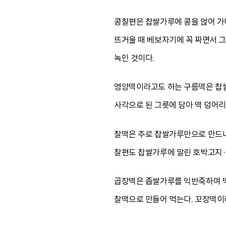
콩찰편은 찹쌀가루에 콩을 얹어 가며
뜨거울 때 베보자기에 꼭 짜면서 그
녹인 것이다.
영양떡이라고도 하는 구름떡은 찹쌀가
사각으로 된 그릇에 담아 떡 덩어리
찰떡은 주로 찹쌀가루만으로 만드나
찰편도 찹쌀가루에 말린 호박고지·
곱장떡은 좁쌀가루를 익반죽하여 떡갈
찰떡으로 만들어 먹는다. 꼬장떡이라