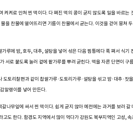
 켜켜로 안쳐 찐 떡이다. 다 쪄진 떡의 콩이 굳지 않도록 밀을 바르는 
 물을 찬물에 떨어뜨리면 기름이 찬물에서 굳는다. 이것을 걷어 뭉쳐 
루에 밤, 호두, 대추, 설탕을 넣어 섞은 다음 찜통에다 푹 쪄서 식기
가 서로 붙도록 눌러 겉에 팥가루를 뿌려 굳힌다. 떡을 자른 단면이 구
 도토리찰편과 같이 찹쌀가루·도토리가루·설탕을 섞고 밤·대추·잣을 
감말랭이를 넣어 만든다.
나무잎에 싸서 찐 떡이다. 쉽게 굳지 않아 예전에는 과거를 보러 갈 때,
고도 한다. 함경도 지역에서 많이 먹다가 강원도 북부지역인 고성, 속초