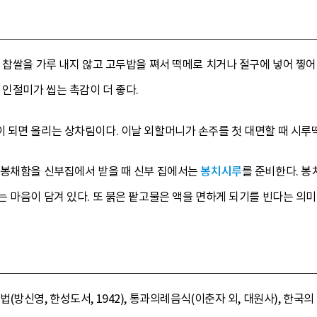
 찹쌀을 가루 내지 않고 고두밥을 쪄서 떡메로 치거나 절구에 넣어 찧어
 인절미가 씹는 촉감이 더 좋다.
되면 올리는 상차림이다. 이날 외할머니가 손주를 첫 대면할 때 시루떡,
 봉채함을 신부집에서 받을 때 신부 집에서는
봉치시루
를 준비한다. 봉
 마음이 담겨 있다. 또 붉은 팥고물은 액을 면하게 되기를 빈다는 의미
방신영, 한성도서, 1942), 통과의례음식(이춘자 외, 대원사), 한국의 