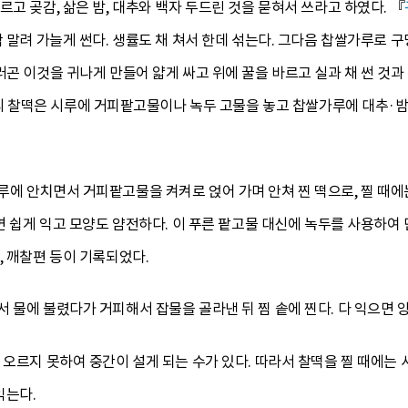
르고 곶감, 삶은 밤, 대추와 백자 두드린 것을 묻혀서 쓰라고 하였다. 『
짝 말려 가늘게 썬다. 생률도 채 쳐서 한데 섞는다. 그다음 찹쌀가루로 
러곤 이것을 귀나게 만들어 얇게 싸고 위에 꿀을 바르고 실과 채 썬 것과
찰떡은 시루에 거피팥고물이나 녹두 고물을 놓고 찹쌀가루에 대추·밤을 
에 안치면서 거피팥고물을 켜켜로 얹어 가며 안쳐 찐 떡으로, 찔 때에는
면 쉽게 익고 모양도 얌전하다. 이 푸른 팥고물 대신에 녹두를 사용하여 
, 깨찰편 등이 기록되었다.
 물에 불렸다가 거피해서 잡물을 골라낸 뒤 찜 솥에 찐다. 다 익으면 
 오르지 못하여 중간이 설게 되는 수가 있다. 따라서 찰떡을 찔 때에는 
익는다.