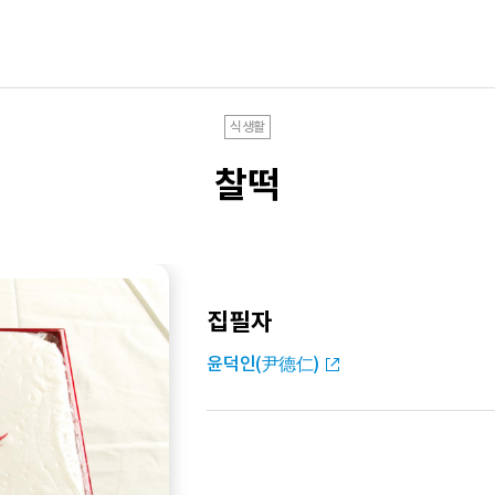
식생활
찰떡
집필자
윤덕인(尹德仁)