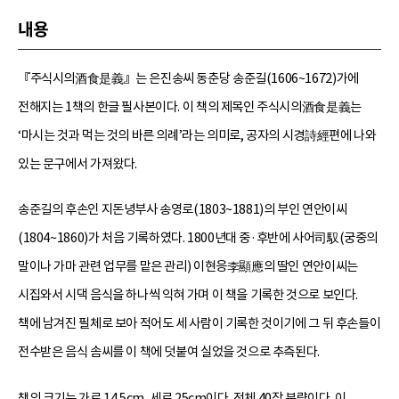
내용
『주식시의酒食是義』는 은진송씨 동춘당 송준길(1606~1672)가에
전해지는 1책의 한글 필사본이다. 이 책의 제목인 주식시의酒食是義는
‘마시는 것과 먹는 것의 바른 의례’라는 의미로, 공자의 시경詩經편에 나와
있는 문구에서 가져왔다.
송준길의 후손인 지돈녕부사 송영로(1803~1881)의 부인 연안이씨
(1804~1860)가 처음 기록하였다. 1800년대 중·후반에 사어司馭(궁중의
말이나 가마 관련 업무를 맡은 관리) 이현응李顯應의 딸인 연안이씨는
시집와서 시댁 음식을 하나씩 익혀 가며 이 책을 기록한 것으로 보인다.
책에 남겨진 필체로 보아 적어도 세 사람이 기록한 것이기에 그 뒤 후손들이
전수받은 음식 솜씨를 이 책에 덧붙여 실었을 것으로 추측된다.
책의 크기는 가로 14.5cm, 세로 25cm이다. 전체 40장 분량이다. 이