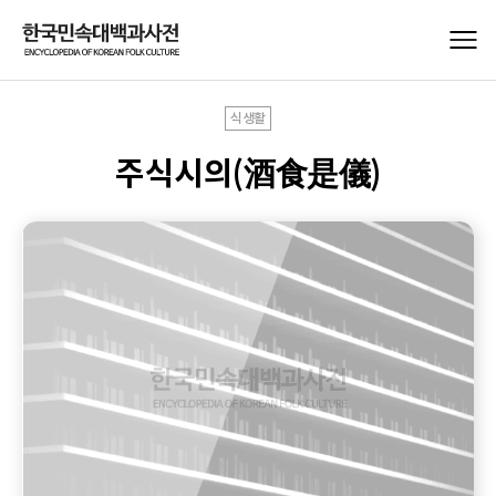
식생활
주식시의(酒食是儀)