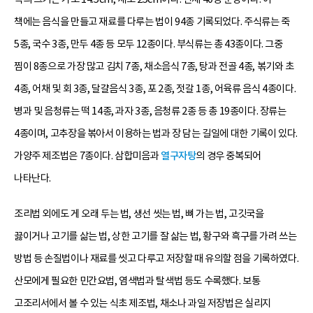
책에는 음식을 만들고 재료를 다루는 법이 94종 기록되었다. 주식류는 죽
5종, 국수 3종, 만두 4종 등 모두 12종이다. 부식류는 총 43종이다. 그중
찜이 8종으로 가장 많고 김치 7종, 채소음식 7종, 탕과 전골 4종, 볶기와 초
4종, 어채 및 회 3종, 달걀음식 3종, 포 2종, 젓갈 1종, 어육류 음식 4종이다.
병과 및 음청류는 떡 14종, 과자 3종, 음청류 2종 등 총 19종이다. 장류는
4종이며, 고추장을 볶아서 이용하는 법과 장 담는 길일에 대한 기록이 있다.
가양주 제조법은 7종이다. 삼합미음과
열구자탕
의 경우 중복되어
나타난다.
조리법 외에도 게 오래 두는 법, 생선 씻는 법, 뼈 가는 법, 고깃국을
끓이거나 고기를 삶는 법, 상한 고기를 잘 삶는 법, 황구와 흑구를 가려 쓰는
방법 등 손질법이나 재료를 씻고 다루고 저장할 때 유의할 점을 기록하였다.
산모에게 필요한 민간요법, 염색법과 탈색법 등도 수록했다. 보통
고조리서에서 볼 수 있는 식초 제조법, 채소나 과일 저장법은 실리지