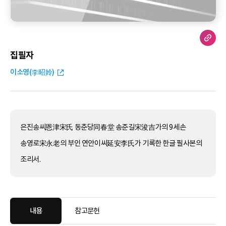
집필자
이소영(李昭姈)
은진송씨恩津宋氏 동춘당同春堂 송준길宋浚吉가의 9세손
송영로宋永老의 부인 연안이씨延安李氏가 기록한 한글 필사본의
조리서.
내용
참고문헌