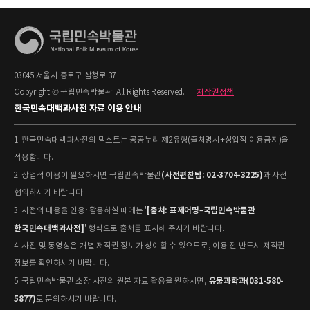
03045 서울시 종로구 삼청로 37
Copyright © 국립민속박물관. All Rights Reserved.
|
저작권정책
한국민속대백과사전 자료 이용 안내
1. 한국민속대백과사전의 텍스트는 공공누리 제2유형(출처명시+상업적 이용금지)을
적용합니다.
(사전편찬팀: 02-3704-3225)
2. 상업적 이용이 필요하시면 국립민속박물관
과 사전
협의하시기 바랍니다.
[출처: 표제어명–국립민속박물관
3. 사전의 내용을 인용·활용하실 때에는 '
한국민속대백과사전]
' 형식으로 출처를 표시해 주시기 바랍니다.
4. 사진 및 동영상은 개별 저작권 정보가 상이할 수 있으므로, 이용 전 반드시 저작권
정보를 확인하시기 바랍니다.
유물과학과(031-580-
5. 국립민속박물관 소장 사진의 원본 자료 활용을 원하시면,
5877)
로 문의하시기 바랍니다.