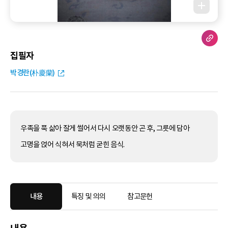
집필자
박경란(朴慶蘭)
우족을 푹 삶아 잘게 썰어서 다시 오랫동안 곤 후, 그릇에 담아
고명을 얹어 식혀서 묵처럼 굳힌 음식.
내용
특징 및 의의
참고문헌