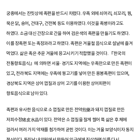
궁중에서는 잔칫상에 족편을 반드시 차렸다. 우족 외에 쇠머리, 쇠꼬리, 꿩,
묵은 닭, 숭어, 건대구, 건전복 등도 이용하였다. 이것을 족병이라고도
하였다. 소금 대신 간장으로 간을 하여 검은색의 족편을 만들기도 하였다.
이를 장족편 또는 족장과라고 하였다. 족편은 겨울철 음식으로 설날에 즐겨
먹었다. 삶은 족은 추운 겨울에 응고시키기 적합했을 것이다. 『한국의
전통향토음식』에 의하면 서울·경기도 지역에는 우족만으로 만든 족편이
있고, 전라북도 지역에는 우족에 꿩고기를 넣어 만든 용봉족편이 있으며,
경상북도 지역은 상어 껍질과 상어 고기를 이용한 상어피편이
향토음식으로 남아 있다.
족편과 유사한 음식으로 소 껍질로 만든 전약煎藥과 돼지 껍질로 만든
저피수정猪皮水晶이 있다. 전약은 소 껍질을 잘게 썰어 푹 삶은 후 체에
걸러서 여러 가지 약재를 첨가하여 굳힌 것이다. 이는 겨울 보양식이자 동지
절식이다. 동짓날 내의원에서 만들어 임금에게 진상하면 이를 다시