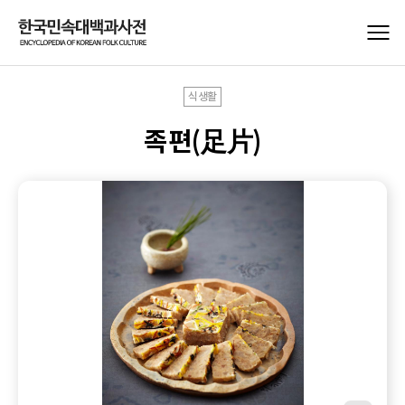
식생활
족편(足片)