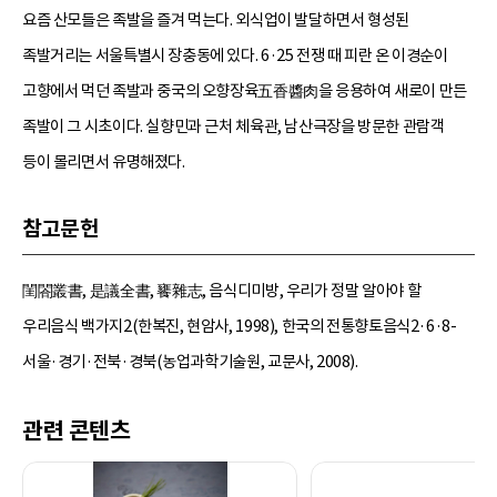
요즘 산모들은 족발을 즐겨 먹는다. 외식업이 발달하면서 형성된
족발거리는 서울특별시 장충동에 있다. 6·25 전쟁 때 피란 온 이경순이
고향에서 먹던 족발과 중국의 오향장육五香醬肉을 응용하여 새로이 만든
족발이 그 시초이다. 실향민과 근처 체육관, 남산극장을 방문한 관람객
등이 몰리면서 유명해졌다.
참고문헌
閨閤叢書, 是議全書, 饔雜志, 음식디미방, 우리가 정말 알아야 할
우리음식 백가지2(한복진, 현암사, 1998), 한국의 전통향토음식2·6·8-
서울·경기·전북·경북(농업과학기술원, 교문사, 2008).
관련 콘텐츠