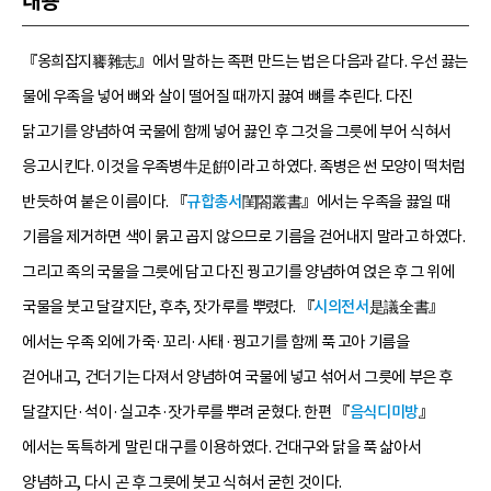
내용
『옹희잡지饔雜志』에서 말하는 족편 만드는 법은 다음과 같다. 우선 끓는
물에 우족을 넣어 뼈와 살이 떨어질 때까지 끓여 뼈를 추린다. 다진
닭고기를 양념하여 국물에 함께 넣어 끓인 후 그것을 그릇에 부어 식혀서
응고시킨다. 이것을 우족병牛足餠이라고 하였다. 족병은 썬 모양이 떡처럼
반듯하여 붙은 이름이다. 『
규합총서
閨閤叢書』에서는 우족을 끓일 때
기름을 제거하면 색이 묽고 곱지 않으므로 기름을 걷어내지 말라고 하였다.
그리고 족의 국물을 그릇에 담고 다진 꿩고기를 양념하여 얹은 후 그 위에
국물을 붓고 달걀지단, 후추, 잣가루를 뿌렸다. 『
시의전서
是議全書』
에서는 우족 외에 가죽·꼬리·사태·꿩고기를 함께 푹 고아 기름을
걷어내고, 건더기는 다져서 양념하여 국물에 넣고 섞어서 그릇에 부은 후
달걀지단·석이·실고추·잣가루를 뿌려 굳혔다. 한편 『
음식디미방
』
에서는 독특하게 말린 대구를 이용하였다. 건대구와 닭을 푹 삶아서
양념하고, 다시 곤 후 그릇에 붓고 식혀서 굳힌 것이다.