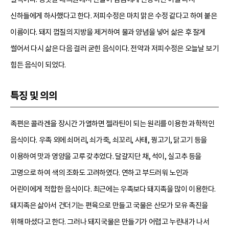
신하들에게 하사했다고 한다. 저피수정은 마치 맑은 수정 같다고 하여 붙은
이름이다. 돼지 껍질의 지방을 제거하여 물과 양념을 넣어 삶은 후 잘게
썰어서 다시 삶은 다음 걸러 굳힌 음식이다. 전약과 저피수정은 오늘날 보기
힘든 음식이 되었다.
특징 및 의의
족편은 콜라겐을 장시간 가열하면 젤라틴이 되는 원리를 이용한 과학적인
음식이다. 우족 외에 쇠머리, 쇠가죽, 쇠꼬리, 사태, 꿩고기, 닭고기 등을
이용하여 맛과 영양을 고루 갖추었다. 달걀지단 채, 석이, 실고추 등을
고명으로 하여 색의 조화도 고려하였다. 연하고 부드러워 노인과
어린이에게 적합한 음식이다. 최근에는 우족보다 돼지족을 많이 이용한다.
돼지족은 삶아서 건더기는 편육으로 만들고 국물은 산모가 모유 촉진을
위해 마셨다고 한다. 그러나 돼지국물은 만들기가 어렵고 누린내가 나서