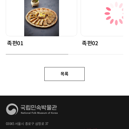
족편01
족편02
목록
03045 서울시 종로구 삼청로 37