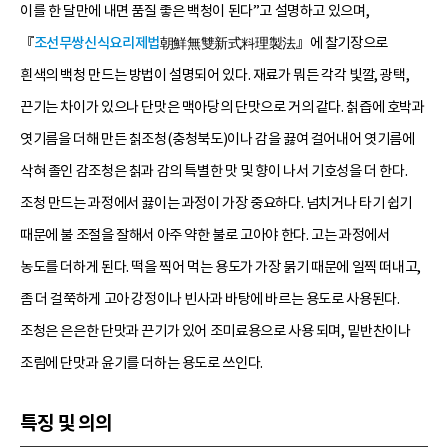
이를 한 달만에 내면 품질 좋은 백청이 된다”고 설명하고 있으며,
『
조선무쌍신식요리제법
朝鮮無雙新式料理製法』에 찰기장으로
흰색의 백청 만드는 방법이 설명되어 있다. 재료가 뭐든 각각 빛깔, 광택,
끈기는 차이가 있으나 단맛은 맥아당의 단맛으로 거의 같다. 칡즙에 호박과
엿기름을 더해 만든 칡조청(충청북도)이나 감을 끓여 걸어내어 엿기름에
삭혀 졸인 감조청은 칡과 감의 특별한 맛 및 향이 나서 기호성을 더 한다.
조청 만드는 과정에서 끓이는 과정이 가장 중요하다. 넘치거나 타기 쉽기
때문에 불 조절을 잘해서 아주 약한 불로 고아야 한다. 고는 과정에서
농도를 더하게 된다. 떡을 찍어 먹는 용도가 가장 묽기 때문에 일찍 떠내고,
좀 더 걸쭉하게 고아 강정이나 빈사과 바탕에 바르는 용도로 사용된다.
조청은 은은한 단맛과 끈기가 있어 조미료용으로 사용 되며, 밑반찬이나
조림에 단맛과 윤기를 더하는 용도로 쓰인다.
특징 및 의의