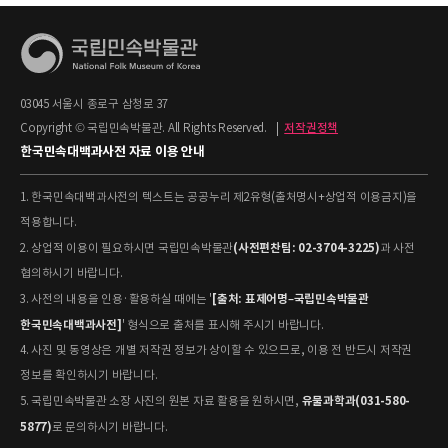
03045 서울시 종로구 삼청로 37
Copyright © 국립민속박물관. All Rights Reserved.
|
저작권정책
한국민속대백과사전 자료 이용 안내
1. 한국민속대백과사전의 텍스트는 공공누리 제2유형(출처명시+상업적 이용금지)을
적용합니다.
(사전편찬팀: 02-3704-3225)
2. 상업적 이용이 필요하시면 국립민속박물관
과 사전
협의하시기 바랍니다.
[출처: 표제어명–국립민속박물관
3. 사전의 내용을 인용·활용하실 때에는 '
한국민속대백과사전]
' 형식으로 출처를 표시해 주시기 바랍니다.
4. 사진 및 동영상은 개별 저작권 정보가 상이할 수 있으므로, 이용 전 반드시 저작권
정보를 확인하시기 바랍니다.
유물과학과(031-580-
5. 국립민속박물관 소장 사진의 원본 자료 활용을 원하시면,
5877)
로 문의하시기 바랍니다.