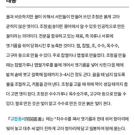
내용
꿀과 비슷하지만 꿀이 귀해서 서민들이 만들어 쓰던 조청은 묽게 고아
굳히지 않은 엿이다. 조청造淸이란 용어에서 알 수 있듯 인공적으로 만든
꿀이라는 의미이다. 전분을 함유하고 있는 재료, 즉 곡류나 서류에
엿기름을 섞어 당화시킨 후 농축한 것이다. 쌀, 찹쌀, 조, 수수, 옥수수,
고구마 등으로 만들 수 있다. 주로 찹쌀이나 멥쌀로 만들었다. 조청을 만들
때는 찹쌀가루나 멥쌀가루를 물에 개어서 엿기름을 넣어 삭힌 다음 체에
밭쳐 솥에 붓고 걸쭉해 질때까지 3~4시간 정도 곤다. 끓을 때 넘지 않도록
불을 조절하고, 거품을 걷어 낸다. 조청을 고을 때 위에 막이 생길 때까지 좀
더 고면 엿이 된다. 조청은 수수가루나 옥수숫가루, 고구마 등으로 만들 수
있다. 쌀로 만든 것은 빛이 맑고 수수로 만든 것은 붉은 빛이 돈다.
『
규합총서
閨閤叢書』에는 “차수수를 쪄서 엿기름과 한데 섞어 항아리에
빚어 놓고 대추 씨 없이 진하게 고아 항아리에 담고 밀봉하여 땅에 묻는다.