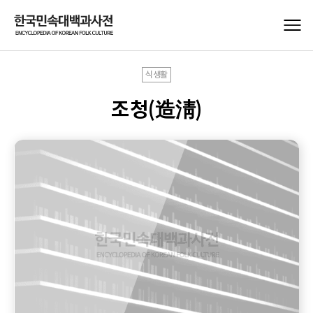
식생활
조청(造淸)