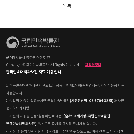
목록
03045 서울시 종로구 삼청로 37
Copyright © 국립민속박물관. All Rights Reserved.
|
저작권정책
한국민속대백과사전 자료 이용 안내
1. 한국민속대백과사전의 텍스트는 공공누리 제2유형(출처명시+상업적 이용금지)을
적용합니다.
(사전편찬팀: 02-3704-3225)
2. 상업적 이용이 필요하시면 국립민속박물관
과 사전
협의하시기 바랍니다.
[출처: 표제어명–국립민속박물관
3. 사전의 내용을 인용·활용하실 때에는 '
한국민속대백과사전]
' 형식으로 출처를 표시해 주시기 바랍니다.
4. 사진 및 동영상은 개별 저작권 정보가 상이할 수 있으므로, 이용 전 반드시 저작권