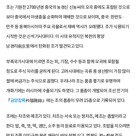
조는 기원전 2700년경 중국의 농경신 신농씨의 오곡 중에도 포함된 것으로
보아 중국에서 야생종을 순화하여 재배한 것으로 보이며, 중국·한반도·
만주 등 동북아시아의 주요 곡물로서 재배 역사가 오래됐다. 조가 식용되기
시작한 것은 신석기시대이다. 이 시대 유적지인 북한의 평양
남경리南京里에서 탄화된 조가 발견되고 있다.
부족국가시대에 이르면 조는 피, 기장, 수수 등과 함께 오곡에 포함될
정도로 주식 자리를 굳히게 된다. 고려시대에는 곡류 중 생산량이 가장 많아
쌀에 버금가는 주식으로 꼽혔다. 우리나라 조는 품종 좋기로 유명하여
개화기에는 러시아에 수출되기도 하였다. 그 품종이 개발되어 조선 전기의
『
금양잡록
衿陽雜錄』에는 조의 품종이 무려 15종으로 기록되어 있다.
조에는 차조와 메조가 있다. 차조는 서숙 또는 청차조, 메조는 좁쌀이라고
한다. 밥, 죽, 엿, 떡, 경단, 소주 등의 원료로 이용되고 있다. 조밥을 지으려면
먼저 조를 미지근한 물로 깨끗이 씻어 살짝 삶고, 멥쌀도 30~40분 정도