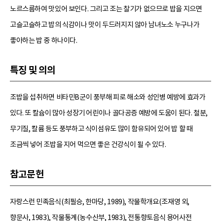
노르스름하여 맛있어 보인다. 그리고 조는 찰기가 없으므로 밥을 지으면
고슬고슬하고 밥의 식감이나 맛이 두드러지지 않아 남녀노소 누구나가
좋아하는 밥 중 하나이다.
특징 및 의의
조밥을 섭취하면 비타민B군이 풍부해 피로 해소와 성인병 예방에 효과가
있다. 또 칼슘이 많아 성장기 어린이나 골다공증 예방에 도움이 된다. 철분,
무기질, 칼륨 등도 풍부하고 식이섬유도 많이 함유되어 있어 밥 할 때
조금씩 넣어 조밥을 지어 먹으면 좋은 건강식이 될 수 있다.
참고문헌
자랑스런 민족음식(최필승, 한마당, 1989), 작물학개요(조재영 외,
향문사, 1983), 작물통계(농수산부, 1983), 전통향토음식 용어사전