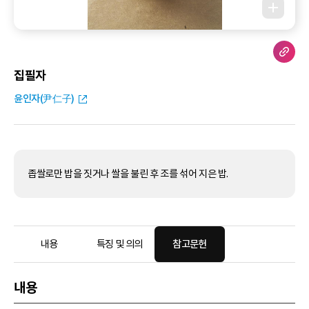
집필자
윤인자(尹仁子)
좁쌀로만 밥을 짓거나 쌀을 불린 후 조를 섞어 지은 밥.
내용
특징 및 의의
참고문헌
내용