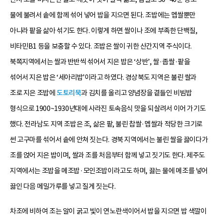
물에 불려서 솥에 함께 섞어 넣어 밥을 지으면 된다. 조밥에는 멥쌀뿐만
아니라 팥을 삶아 섞기도 한다. 이렇게 하면 쌀이나 조에 부족한 단백질,
비타민B1 등을 보충할 수 있다. 조밥은 쌀이 귀한 산간지역 주식이다.
북쪽지역에서는 쌀과 반반씩 섞어서 지은 밥은 ‘상반’, 쌀·좁쌀·팥을
섞어서 지은 밥은 ‘세아리밥’이라고 하였다. 경상북도 지역은 불린 쌀과
조로 지은 조밥에
도토리묵
과 김치를 올리고 양념장을 곁들인 비빔밥
형식으로 1900~1930년대에 사라진 토속음식 맛을 되살려서 이어 가기도
했다. 전라남도 지역 조밥은 조, 삶은 팥, 불린 찹쌀·멥쌀과 적당한 크기로
썬 고구마를 섞어서 솥에 안쳐 짓는다. 경북 지역에서는 불린 쌀을 끓이다가
조를 얹어 지은 밥이며, 쌀과 조를 처음부터 함께 넣고 짓기도 한다. 제주도
지역에서는 조밥을 메조밥·모인조밥이라고도 하며, 끓는 물에 메조를 넣어
끓인 다음 메밀가루를 넣고 질게 짓는다.
차조에 비하여 조는 알이 굵고 빛이 연노란색이어서 밥을 지으면 밥 색깔이