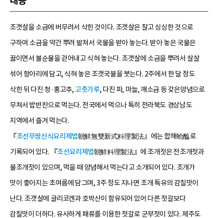
내용
조갯살을 소금에 버무려서 삭힌 것이다. 조갯살은 잘고 싱싱한 것으로
구하여 소금을 약간 뿌려 밭쳐서 국물을 받아 놓는다. 받아 놓은 국물은
끓이면서 불순물을 걷어내고 식혀 놓는다. 조갯살에 소금을 뿌려서 살살
섞어 항아리에 담고, 식혀 놓은 조갯국물을 붓는다. 2주에서 한 달 정도
삭힌 뒤 다진 청·홍고추,
고춧가루
, 다진 파, 마늘, 깨소금 등 갖은양념으로
무쳐서 밥반찬으로 먹는다. 전국에서 먹으나 특히 전라북도 경상남도
지역에서 즐겨 먹는다.
『
조선무쌍신식요리제법
朝鮮無雙新式料理製法』에는 합해蛤醢로
기록되어 있다. 『
조선요리제법
朝鮮料理製法』에 조개젓은 전조개젓과
물조개젓이 있으며, 먹을 때 양념해서 먹는다고 소개되어 있다. 조개가
맛이 좋아지는 초여름에 담그며, 3주 정도 지나면 조개 특유의 감칠맛이
난다. 조갯살에 글리코겐과 호박산이 함유되어 있어 다른 젓갈보다
감칠맛이 더하다. 유사하게 패류를 이용한 젓갈로 군부젓이 있다. 제주도