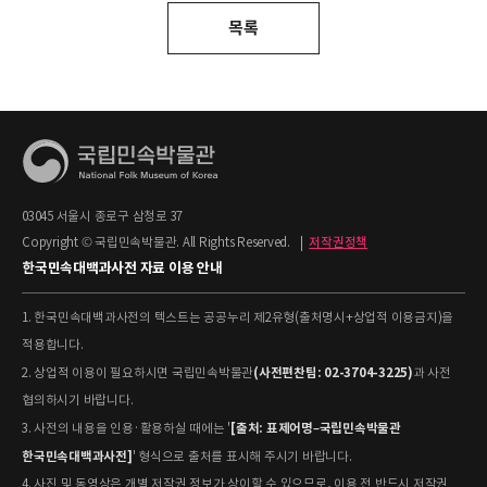
목록
03045 서울시 종로구 삼청로 37
Copyright © 국립민속박물관. All Rights Reserved.
|
저작권정책
한국민속대백과사전 자료 이용 안내
1. 한국민속대백과사전의 텍스트는 공공누리 제2유형(출처명시+상업적 이용금지)을
적용합니다.
(사전편찬팀: 02-3704-3225)
2. 상업적 이용이 필요하시면 국립민속박물관
과 사전
협의하시기 바랍니다.
[출처: 표제어명–국립민속박물관
3. 사전의 내용을 인용·활용하실 때에는 '
한국민속대백과사전]
' 형식으로 출처를 표시해 주시기 바랍니다.
4. 사진 및 동영상은 개별 저작권 정보가 상이할 수 있으므로, 이용 전 반드시 저작권