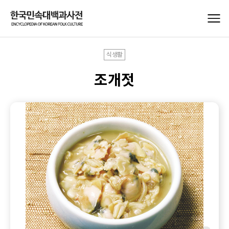
식생활
조개젓