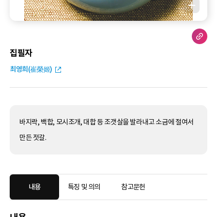
집필자
최영희(崔榮姬)
바지락, 백합, 모시조개, 대합 등 조갯살을 발라내고 소금에 절여서
만든 젓갈.
내용
특징 및 의의
참고문헌