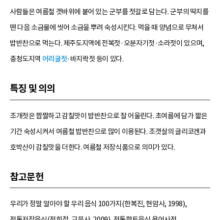
사람들은 여름철 갯바위에 붙어 있는 군부를 젓갈로 담는다. 군부의 딱지를
뗀 다음 소금물에 씻어 소금을 뿌려 숙성시킨다. 먹을 때 양념으로 무쳐서
밥반찬으로 먹는다. 제주도지역에 전복젓·오분자기젓·소라젓이 있으며,
충청도지역
어리굴젓
·바지락젓 등이 있다.
특징 및 의의
조개젓은 짭짤하고 감칠맛이 밥반찬으로 잘 어울린다. 초여름에 담가 짧은
기간 숙성시켜서 여름철 밥반찬으로 많이 이용된다. 조갯살의 글리코겐과
호박산이 감칠맛을 더한다. 여름철 저장식품으로 의미가 있다.
참고문헌
우리가 정말 알아야 할 우리 음식 100가지(한복진, 현암사, 1998),
전통저장음식(전희정, 교문사, 2009), 전통향토음식 용어사전