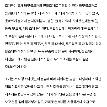
조개류는 크게 바닷물조개와 민물조개로 구분할 수 있다. 바닷물조개로는
펄갯벌에 서식하는 꼬막·새꼬막·피조개·돼지가리맛·가무락 등이 있고,
갯바위에 붙어 사는 지중해담치·홍합·굴 등이 있다. 모래갯벌에는 백합,
동죽, 맛조개, 대맛조개 등이 있다. 혼합갯벌에는 바지락이 대표 조개이다.
또 수심이 깊은 저층에 키조개, 개조개, 코끼리조개, 새조개 등이 서식한다.
민물조개로는 말조개, 펄조개, 칼조개, 대칭이, 두드럭조개, 재첩 등이 있다.
펄조개와 대칭이는 연못·늪 등 진흙이 많은 곳에 서식하며, 칼조개와
재첩은 모래가 많은 진흙에 서식한다. 두드럭조개는 수심이 깊은
모래바닥에 산다.
조개는 서식 장소와 갯벌의 종류에 따라 채취하는 방법도 다양하다. 꼬막만
해도 참꼬막은 널배를 타고 다니면서 갈퀴를 긁거나 손으로 휘저어 잡고,
새조개는 형망으로 긁어 잡는다. 돼지가리맛은 진흙 펄에서 눈(구멍)을
보고 팔을 깊이 집어넣어 잡고, 가리맛은 써개를 사용하거나 소금으로