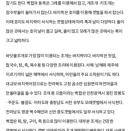
잡기도 한다. 백합과 동죽은 그레를 이용해서 잡고, 개조개·키조개는
잠수부들이 들어가서 잡는다. 바지락은 호미를 이용해 갯벌을 파서 잡는다.
이때 호미도 바지락이 서식하는 갯벌상태에 따라 폭과 날이 다양하다. 돌이
많은 곳에서는 호미 날이 좁고 길며, 물이 많고 모래가 많은 곳에서는 폭이
크고 넓적하다.
바닷물조개로 가장 많이 이용되는 조개는 바지락이다. 바지락은 젓갈,
칼국수, 탕, 죽, 육수용 등 다양한 조리에 이용된다. 서해·남해와 제주에
이르기까지 넓은 해역에서 서식하며, 어민들의 주요 소득원이기도 하다.
대규모 바지락어장으로는 전라북도 고창 곰소만 심원면의 하전마을과
만돌마을을 들 수 있다. 조개 중 으뜸이라는 백합은 인천광역시 옹진 장봉도
·주문도·볼음도·아차도와 충청남도 서천 유부도 모래갯벌에서 서식한다.
전라남도 영광 백수해안과 신안 증도갯벌에서도 일부 서식하고 있다.
백합은 회, 탕, 구이, 죽 등으로 많이 이용한다. 대부분 조개는 건강한
갯벌에서 서식한다. 갯벌 상태에 따라 조개 채취량이 변동한다. 대표 사례로