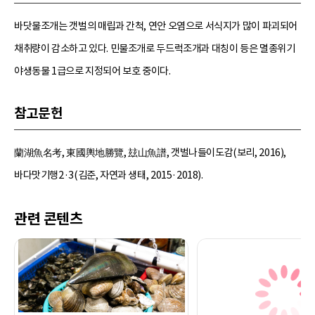
바닷물조개는 갯벌의 매립과 간척, 연안 오염으로 서식지가 많이 파괴되어
채취량이 감소하고 있다. 민물조개로 두드럭조개과 대칭이 등은 멸종위기
야생동물 1급으로 지정되어 보호 중이다.
참고문헌
蘭湖魚名考, 東國輿地勝覽, 玆山魚譜, 갯벌나들이도감(보리, 2016),
바다맛기행2·3(김준, 자연과 생태, 2015·2018).
관련 콘텐츠