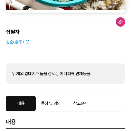
집필자
김준(金準)
두 개의 껍데기가 몸을 감싸는 이매패류 연체동물.
내용
특징 및 의의
참고문헌
내용