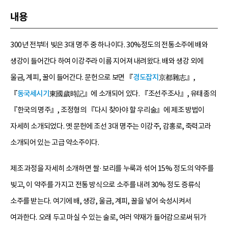
내용
300년 전부터 빚은 3대 명주 중 하나이다. 30%정도의 전통소주에 배와
생강이 들어간다 하여 이강주라 이름 지어져 내려왔다. 배와 생강 외에
울금, 계피, 꿀이 들어간다. 문헌으로 보면 『
경도잡지
京都雜志』,
『
동국세시기
東國歲時記』에 소개되어 있다. 『조선주조사』, 유태종의
『한국의 명주』, 조정형의 『다시 찾아야 할 우리술』에 제조 방법이
자세히 소개되었다. 옛 문헌에 조선 3대 명주는 이강주, 감홍로, 죽력고라
소개되어 있는 고급 약소주이다.
제조 과정을 자세히 소개하면 쌀·보리를 누룩과 섞어 15% 정도의 약주를
빚고, 이 약주를 가지고 전통 방식으로 소주를 내려 30% 정도 증류식
소주를 받는다. 여기에 배, 생강, 울금, 계피, 꿀을 넣어 숙성시켜서
여과한다. 오래 두고 마실 수 있는 술로, 여러 약재가 들어감으로써 뒤가