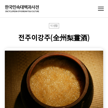
식생활
전주이강주(全州梨薑酒)