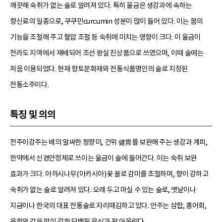
깨끗해 숙취가 없는 술로 알려져 있다. 특히 울금은 생강과에 속하는
향신료의 일종으로, 쿠쿠민curcumin 성분이 많이 들어 있다. 이는 몸의
기능을 조절해 주고 혈압 조절 등 숙취에 미치는 영향이 크다. 이 울금이
전라도 지역에서 재배되어 조선 왕실 진상품으로 쓰였으며, 이때 술에는
처음 이용되었다. 현재 향토문화재와 전통식품명인의 술로 지정된
전통소주이다.
특징 및 의의
전주이강주는 배의 알싸한 청량미, 건위 健胃를 보완해 주는 생강과 계피,
한약에서 신경안정제로 쓰이는 울금이 술에 들어간다. 이는 숙취 보완
효과가 크다. 아까시나무(아카시아)꽃 꿀로 감미를 조절하며, 향이 강하고
숙취가 없는 술로 알려져 있다. 오래 두고 마실 수 있는 술로, 옛날이나
지금이나 한국의 대표 전통술로 자리매김하고 있다. 안주는 삼합, 홍어회,
육회와 같은 맛이 강한 단백질 음식과 잘 어울린다.