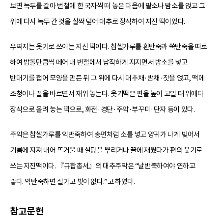
보면 녹두를 갈아 번철에 한 국자씩 떠 놓은 다음에 팥소나 밤소를 얹고 그
위에 다시 녹두 간 것을 살짝 덮어 대추로 장식하여 지진 떡이었다.
우찌지는 웃기로 쓰이는 지진 떡이다. 찹쌀가루를 흰반죽과 쑥반죽을 따로
하여 밤톨만큼씩 떼어 내 번철에서 납작하게 지지면서 밤소를 넣고
반대기를 접어 모양을 만든 뒤 그 위에 다시 대추채·밤채·잣을 얹고, 떡에
조청이나 꿀을 바르면서 재워 놓는다. 웃기떡은 편을 높이 고일 때 위에다
장식으로 올려 놓는 떡으로, 화전·경단·주악·부꾸미·단자 등이 있다.
주악은 찹쌀가루를 익반죽하여 송편처럼 소를 넣고 양귀가 나게 빚어서
기름에 지져 내어 뜨거울 때 설탕을 뿌리거나 꿀에 재웠다가 편의 웃기로
쓰는 지진떡이다. 『규합총서』의 대추주악은 “날반죽하여야 연하고
좋다. 익반죽하면 질기고 빛이 없다.”고 하였다.
참고문헌