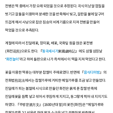
전병은 떡 중에서 가장 오래 되었을 것으로 추정된다. 곡식의 낟알 껍질을
벗기고 갈돌을 이용하여 분쇄한 것을 반죽해서 빚고, 갈판을 불에 달구어
뜨겁게 해서 사냥으로 잡은 짐승의 비계기름으로 지져 전병을 만들어
먹었을 것으로 추측된다.
계절에 따라서 진달래꽃, 장미꽃, 배꽃, 국화잎 등을 얹은 꽃전병
(화전花煎)으로도 한다. 『
동국세시기
東國歲時記』에도 삼월 삼짇날
‘
화전놀이
’라고 하여 들판으로 나가 즉석에서 이 떡을 지져 먹었다고 한다.
꽃을 이용한 떡류는 대부분 찹쌀이 주재료였다. 반면에 『
음식디미방
』의
전화법煎花法에서는 찹쌀가루에 거피한 메밀가루를 조금 넣고 만들었다.
진달래가 피는 봄철에 시식으로 만들던 화전은 묽게 푼 찹쌀 반죽에
진달래꽃을 듬뿍 넣고 섞어서 푸짐하게 지지고, 동그랗게 찍어 내 지지기도
하였다. 『주방문酒方文』(1600년대 말)의 꽃전(화전)은 “메밀가루와
찹쌀가루를 2:1 비율로 하여 물과 소금을 넣고 걸쭉하게 반죽해서