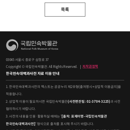
목록
03045 서울시 종로구 삼청로 37
Copyright © 국립민속박물관. All Rights Reserved.
|
저작권정책
한국민속대백과사전 자료 이용 안내
1. 한국민속대백과사전의 텍스트는 공공누리 제2유형(출처명시+상업적 이용금지)을
적용합니다.
(사전편찬팀: 02-3704-3225)
2. 상업적 이용이 필요하시면 국립민속박물관
과 사전
협의하시기 바랍니다.
[출처: 표제어명–국립민속박물관
3. 사전의 내용을 인용·활용하실 때에는 '
한국민속대백과사전]
' 형식으로 출처를 표시해 주시기 바랍니다.