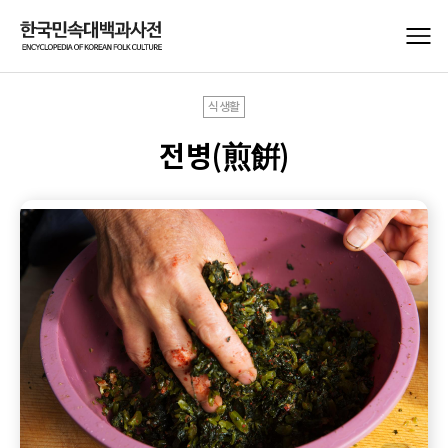
식생활
전병(煎餠)