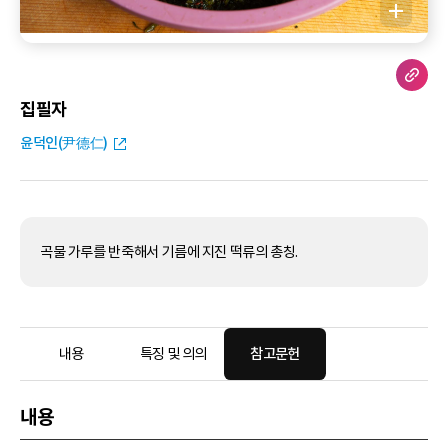
집필자
윤덕인(尹德仁)
곡물 가루를 반죽해서 기름에 지진 떡류의 총칭.
내용
특징 및 의의
참고문헌
내용