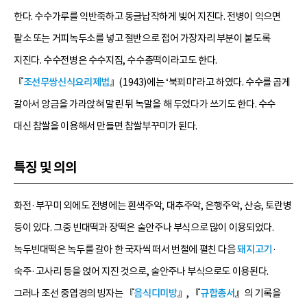
한다. 수수가루를 익반죽하고 동글납작하게 빚어 지진다. 전병이 익으면
팥소 또는 거피녹두소를 넣고 절반으로 접어 가장자리 부분이 붙도록
지진다. 수수전병은 수수지짐, 수수총떡이라고도 한다.
『
조선무쌍신식요리제법
』(1943)에는 ‘북꾀미’라고 하였다. 수수를 곱게
갈아서 앙금을 가라앉혀 말린 뒤 녹말을 해 두었다가 쓰기도 한다. 수수
대신 찹쌀을 이용해서 만들면 찹쌀부꾸미가 된다.
특징 및 의의
화전·부꾸미 외에도 전병에는 흰색주악, 대추주악, 은행주악, 산승, 토란병
등이 있다. 그중 빈대떡과 장떡은 술안주나 부식으로 많이 이용되었다.
녹두빈대떡은 녹두를 갈아 한 국자씩 떠서 번철에 펼친 다음
돼지고기
·
숙주·고사리 등을 얹어 지진 것으로, 술안주나 부식으로도 이용된다.
그러나 조선 중엽경의 빙자는 『
음식디미방
』, 『
규합총서
』의 기록을