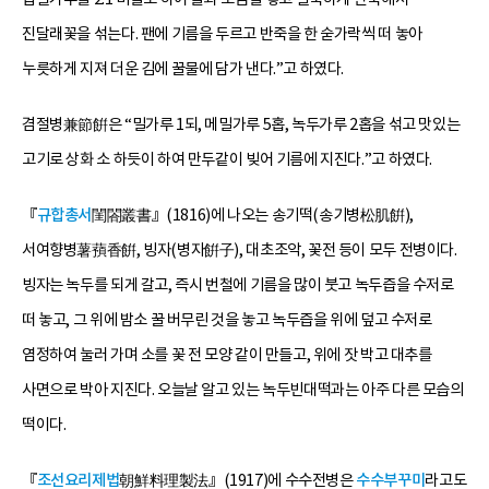
진달래꽃을 섞는다. 팬에 기름을 두르고 반죽을 한 숟가락씩 떠 놓아
누릇하게 지져 더운 김에 꿀물에 담가 낸다.”고 하였다.
겸절병兼節餠은 “밀가루 1되, 메밀가루 5홉, 녹두가루 2홉을 섞고 맛있는
고기로 상화 소 하듯이 하여 만두같이 빚어 기름에 지진다.”고 하였다.
『
규합총서
閨閤叢書』(1816)에 나오는 송기떡(송기병松肌餠),
서여향병薯蕷香餠, 빙자(병자餠子), 대초조악, 꽃전 등이 모두 전병이다.
빙자는 녹두를 되게 갈고, 즉시 번철에 기름을 많이 붓고 녹두즙을 수저로
떠 놓고, 그 위에 밤소 꿀 버무린 것을 놓고 녹두즙을 위에 덮고 수저로
염정하여 눌러 가며 소를 꽃 전 모양 같이 만들고, 위에 잣 박고 대추를
사면으로 박아 지진다. 오늘날 알고 있는 녹두빈대떡과는 아주 다른 모습의
떡이다.
『
조선요리제법
朝鮮料理製法』(1917)에 수수전병은
수수부꾸미
라고도