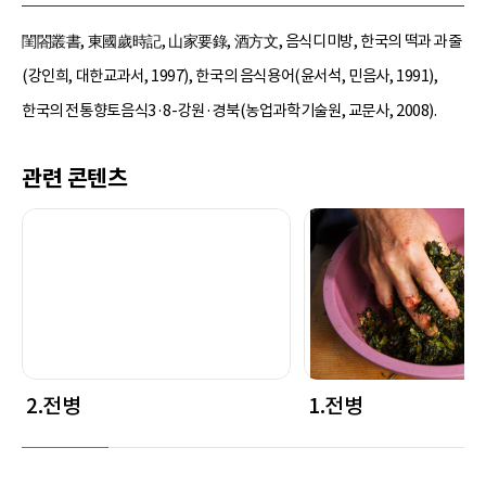
閨閤叢書, 東國歲時記, 山家要錄, 酒方文, 음식디미방, 한국의 떡과 과줄
(강인희, 대한교과서, 1997), 한국의 음식용어(윤서석, 민음사, 1991),
한국의 전통향토음식3·8-강원·경북(농업과학기술원, 교문사, 2008).
관련 콘텐츠
2.전병
1.전병