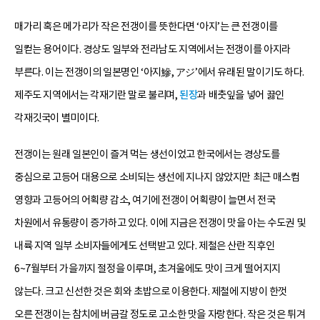
매가리 혹은 메가리가 작은 전갱이를 뜻한다면 ‘아지’는 큰 전갱이를
일컫는 용어이다. 경상도 일부와 전라남도 지역에서는 전갱이를 아지라
부른다. 이는 전갱이의 일본명인 ‘아지鰺, アジ’에서 유래된 말이기도 하다.
제주도 지역에서는 각재기란 말로 불리며,
된장
과 배춧잎을 넣어 끓인
각재깃국이 별미이다.
전갱이는 원래 일본인이 즐겨 먹는 생선이었고 한국에서는 경상도를
중심으로 고등어 대용으로 소비되는 생선에 지나지 않았지만 최근 매스컴
영향과 고등어의 어획량 감소, 여기에 전갱이 어획량이 늘면서 전국
차원에서 유통량이 증가하고 있다. 이에 지금은 전갱이 맛을 아는 수도권 및
내륙 지역 일부 소비자들에게도 선택받고 있다. 제철은 산란 직후인
6~7월부터 가을까지 절정을 이루며, 초겨울에도 맛이 크게 떨어지지
않는다. 크고 신선한 것은 회와 초밥으로 이용한다. 제철에 지방이 한껏
오른 전갱이는 참치에 버금갈 정도로 고소한 맛을 자랑한다. 작은 것은 튀겨