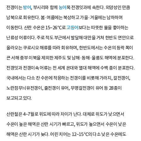
전갱이는
방어
, 부시리와 함께
농어
목 전갱잇과에 속한다. 외양성인 만큼
남북으로 회유한다. 봄·여름에는 북상하고 가을·겨울에는 남하하며
이동한다. 산란 수온은 15~26℃로
고등어
보다는 따뜻한 물을 좋아하는
난류성 어류이다. 주로 적도 부근에서 발달해 대만을 거쳐 한반도 연안으로
올라오는 쿠로시오 해류를 따라 회유하며, 한반도에서는 수온의 등락 폭이
큰 서해 중부 이북을 제외한 제주도 및 남해·동해·울릉도 해역에 분포한다.
전갱잇과 전갱이속 어류는 전 세계 온대와 열대 해역에 수백 종이 분포한다.
국내에서는 다소 찬 수온에 적응하는 전갱이를 비롯해 가라지, 갈전갱이,
노란점무늬유전갱이, 줄전갱이 유어, 무명갈전갱이 유어 등 28종이
보고되고 있다.
산란철은 4~7월로 위도에 따라 차이가 난다. 대체로 위도가 낮으면서
수온이 높은 해역은 산란 시기가 빠르고, 위도가 높으면서 수온이 낮은
해역은 산란 시기가 늦다. 어린 치어는 12~15℃의 다소 낮은 수온에도