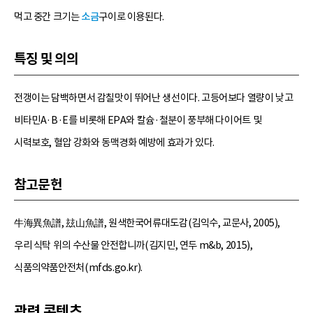
먹고 중간 크기는
소금
구이로 이용된다.
특징 및 의의
전갱이는 담백하면서 감칠맛이 뛰어난 생선이다. 고등어보다 열량이 낮고
비타민A·B·E를 비롯해 EPA와 칼슘·철분이 풍부해 다이어트 및
시력보호, 혈압 강화와 동맥경화 예방에 효과가 있다.
참고문헌
牛海異魚譜, 玆山魚譜, 원색한국어류대도감(김익수, 교문사, 2005),
우리 식탁 위의 수산물 안전합니까(김지민, 연두 m&b, 2015),
식품의약품안전처(mfds.go.kr).
관련 콘텐츠