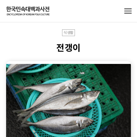
식생활
전갱이