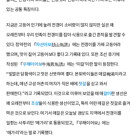
있는 공통 특징이다.
지금은 고등어 인기에 눌려 전갱이 소비량이 많지 않지만 실은 꽤
오래전부터 우리 민족이 전갱이를 잡아 식용으로 즐긴 흔적을 발견할 수
있다. 정약전의 『
자산어보
玆山魚譜』에는 전갱이를 가짜 고등어라
했으며, 맛이 짙어 고등어보다 좋다고 기록돼 있다. 또한 조선 후기에
작성된 『
우해이어보
牛海異魚譜』에는 ‘미갈’이란 말이 등장한다.
“빛깔은 담황색이고 맛은 산뜻하며 좋다. 본토박이들은 매갈梅渴이라고
하는데, 매년 고성 어촌의 여자가 작은 배에
젓갈
을 싣고 와서
판매한다.”라고 기록되었다. 이것으로 미루어 보았을 때 매
갈이
란 생선은
꽤 오래전부터
조상
들이 식용한 생선이었고, 특히 어린 매갈은 젓갈로 즐겨
먹은 것으로 보인다. 여기서 매갈은 오늘날 경상도 지역에서 전갱이를
일컫는 사투리인 ‘메가리’로 통용되었고, 『우해이어보』에는
‘매가리’라는 말로 기록했다.