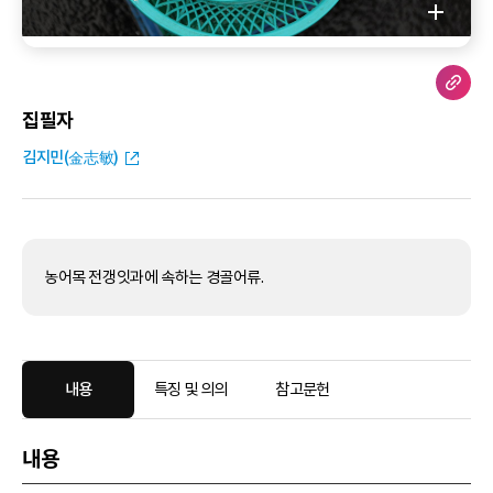
집필자
김지민(金志敏)
농어목 전갱잇과에 속하는 경골어류.
내용
특징 및 의의
참고문헌
내용