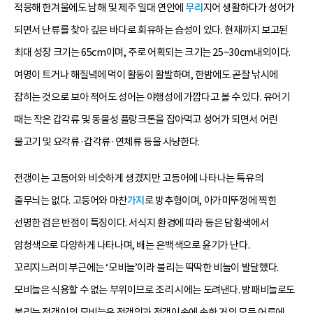
적응해 한겨울에도 남해 및 제주 일대 연안에
무리
지어 생활하다가 성어가
되면서 난류를 찾아 깊은 바다로 회유하는 습성이 있다. 현재까지 보고된
최대 성장 크기는 65cm이며, 주로 어획되는 크기는 25~30cm내외이다.
여명이 트거나 해질녘에 먹이 활동이 활발하며, 한밤에도 곧잘 낚시에
잡히는 것으로 보아 적어도 성어는 야행성에 가깝다고 볼 수 있다. 유어기
때는 작은 갑각류 및 동물성 플랑크톤을 잡아먹고 성어가 되면서 어린
물고기 및 요각류·갑각류·연체류 등을 사냥한다.
전갱이는 고등어와 비슷하게 생겼지만 고등어에 나타나는 특유의
줄무늬는 없다. 고등어와 마찬
가지
로 방추형이며, 아가미뚜껑에 찍힌
선명한 검은 반점이 특징이다. 서식지 환경에 따라 등은 담황색에서
암청색으로 다양하게 나타나며, 배는 은백색으로 윤기가 난다.
꼬리지느러미 부근에는 ‘모비늘’이라 불리는 딱딱한 비늘이 발달했다.
모비늘은 식용할 수 없는 부위이므로 조리 시에는 도려낸다. 방패비늘로도
불리는 전갱이의 모비늘은 전갱잇과 전갱이속에 속한 거의 모든 어류에