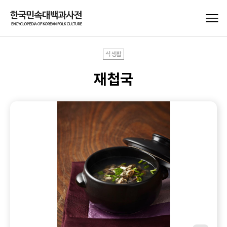
식생활
재첩국