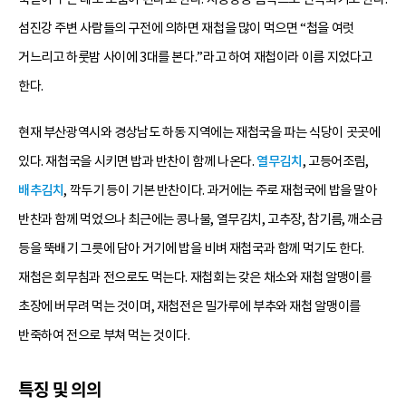
섬진강 주변 사람들의 구전에 의하면 재첩을 많이 먹으면 “첩을 여럿
거느리고 하룻밤 사이에 3대를 본다.”라고 하여 재첩이라 이름 지었다고
한다.
현재 부산광역시와 경상남도 하동 지역에는 재첩국을 파는 식당이 곳곳에
있다. 재첩국을 시키면 밥과 반찬이 함께 나온다.
열무김치
, 고등어조림,
배추김치
, 깍두기 등이 기본 반찬이다. 과거에는 주로 재첩국에 밥을 말아
반찬과 함께 먹었으나 최근에는 콩나물, 열무김치, 고추장, 참기름, 깨소금
등을 뚝배기 그릇에 담아 거기에 밥을 비벼 재첩국과 함께 먹기도 한다.
재첩은 회무침과 전으로도 먹는다. 재첩회는 갖은 채소와 재첩 알맹이를
초장에 버무려 먹는 것이며, 재첩전은 밀가루에 부추와 재첩 알맹이를
반죽하여 전으로 부쳐 먹는 것이다.
특징 및 의의