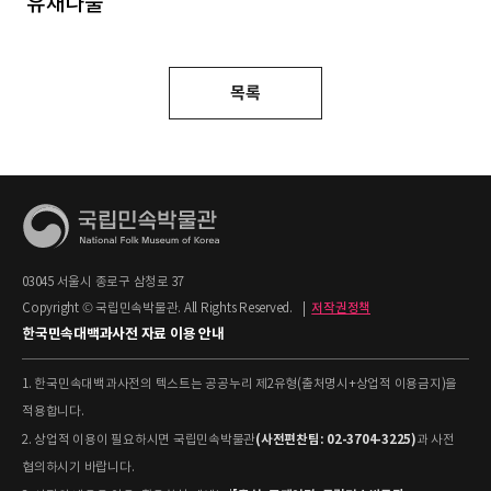
유채나물
목록
03045 서울시 종로구 삼청로 37
Copyright © 국립민속박물관. All Rights Reserved.
|
저작권정책
한국민속대백과사전 자료 이용 안내
1. 한국민속대백과사전의 텍스트는 공공누리 제2유형(출처명시+상업적 이용금지)을
적용합니다.
(사전편찬팀: 02-3704-3225)
2. 상업적 이용이 필요하시면 국립민속박물관
과 사전
협의하시기 바랍니다.