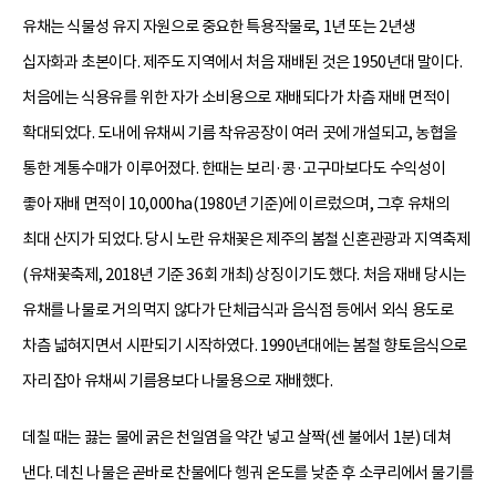
유채는 식물성 유지 자원으로 중요한 특용작물로, 1년 또는 2년생
십자화과 초본이다. 제주도 지역에서 처음 재배된 것은 1950년대 말이다.
처음에는 식용유를 위한 자가 소비용으로 재배되다가 차츰 재배 면적이
확대되었다. 도내에 유채씨 기름 착유공장이 여러 곳에 개설되고, 농협을
통한 계통수매가 이루어졌다. 한때는 보리·콩·고구마보다도 수익성이
좋아 재배 면적이 10,000ha(1980년 기준)에 이르렀으며, 그후 유채의
최대 산지가 되었다. 당시 노란 유채꽃은 제주의 봄철 신혼관광과 지역축제
(유채꽃축제, 2018년 기준 36회 개최) 상징이기도 했다. 처음 재배 당시는
유채를 나물로 거의 먹지 않다가 단체급식과 음식점 등에서 외식 용도로
차츰 넓혀지면서 시판되기 시작하였다. 1990년대에는 봄철 향토음식으로
자리 잡아 유채씨 기름용보다 나물용으로 재배했다.
데칠 때는 끓는 물에 굵은 천일염을 약간 넣고 살짝(센 불에서 1분) 데쳐
낸다. 데친 나물은 곧바로 찬물에다 헹궈 온도를 낮춘 후 소쿠리에서 물기를