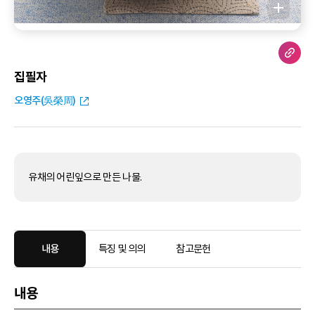
집필자
오영주(吳榮周)
유채의 어린잎으로 만든 나물.
내용
특징 및 의의
참고문헌
내용