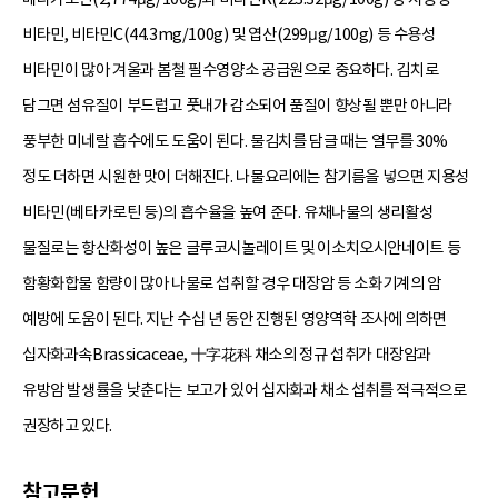
비타민, 비타민C(44.3mg/100g) 및 엽산(299μg/100g) 등 수용성
비타민이 많아 겨울과 봄철 필수영양소 공급원으로 중요하다. 김치로
담그면 섬유질이 부드럽고 풋내가 감소되어 품질이 향상될 뿐만 아니라
풍부한 미네랄 흡수에도 도움이 된다. 물김치를 담글 때는 열무를 30%
정도 더하면 시원한 맛이 더해진다. 나물요리에는 참기름을 넣으면 지용성
비타민(베타카로틴 등)의 흡수율을 높여 준다. 유채나물의 생리활성
물질로는 항산화성이 높은 글루코시놀레이트 및 이소치오시안네이트 등
함황화합물 함량이 많아 나물로 섭취할 경우 대장암 등 소화기계의 암
예방에 도움이 된다. 지난 수십 년 동안 진행된 영양역학 조사에 의하면
십자화과속Brassicaceae, 十字花科 채소의 정규 섭취가 대장암과
유방암 발생률을 낮춘다는 보고가 있어 십자화과 채소 섭취를 적극적으로
권장하고 있다.
참고문헌