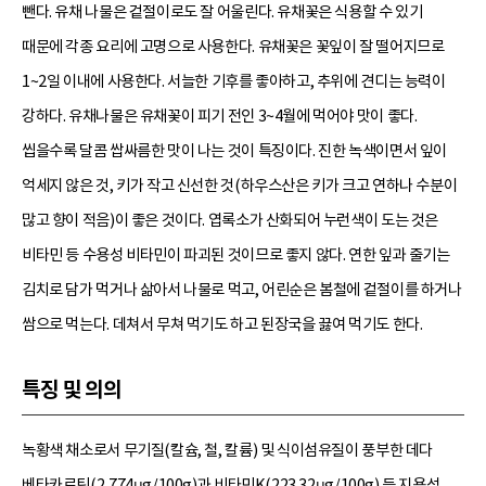
뺀다. 유채 나물은 겉절이로도 잘 어울린다. 유채꽃은 식용할 수 있기
때문에 각종 요리에 고명으로 사용한다. 유채꽃은 꽃잎이 잘 떨어지므로
1~2일 이내에 사용한다. 서늘한 기후를 좋아하고, 추위에 견디는 능력이
강하다. 유채나물은 유채꽃이 피기 전인 3~4월에 먹어야 맛이 좋다.
씹을수록 달콤 쌉싸름한 맛이 나는 것이 특징이다. 진한 녹색이면서 잎이
억세지 않은 것, 키가 작고 신선한 것(하우스산은 키가 크고 연하나 수분이
많고 향이 적음)이 좋은 것이다. 엽록소가 산화되어 누런색이 도는 것은
비타민 등 수용성 비타민이 파괴된 것이므로 좋지 않다. 연한 잎과 줄기는
김치로 담가 먹거나 삶아서 나물로 먹고, 어린순은 봄철에 겉절이를 하거나
쌈으로 먹는다. 데쳐서 무쳐 먹기도 하고 된장국을 끓여 먹기도 한다.
특징 및 의의
녹황색 채소로서 무기질(칼슘, 철, 칼륨) 및 식이섬유질이 풍부한 데다
베타카로틴(2,774μg/100g)과 비타민K(223.32μg/100g) 등 지용성