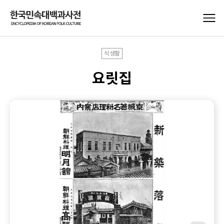
식생활
요릿집