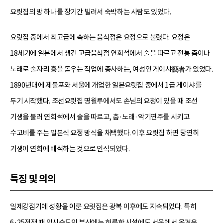
요릿집의 방 하나를 장기간 빌려서 숙박하는 사람도 있었다.
요릿집 중에서 최고급에 속하는 음식점은 요정으로 불렸다. 요정은
18세기에 일본에서 생긴 고급음식점 연회석에서 술을 따르고 전통 춤이나
노래로 술자리 흥을 돋우는 직업에 종사하는, 여성인 게이샤藝者가 있었다.
1890년대에 제물포와 서울에 개업한 일본요릿집 중에서 1급 게이샤를
두기 시작했다. 조선요릿집 명월루에서도 손님의 요청이 있을 때 조선
기생을 불러 연회석에서 술을 따르고, 춤·노래·악기연주를 시키고
수고비를 주는 일본식 요정 방식을 채택했다. 이후 요릿집 하면 당연히
기생이 연회에 배석하는 것으로 인식되었다.
특징 및 의의
일제강점기에 성황을 이룬 요릿집은 광복 이후에도 지속되었다. 특히
6·25전쟁 때 임시수도인 부산에는 허름한 시설에도 서울에서 옮겨온