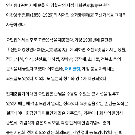
인사동 194번지에 문을 연 명월관의 지점 태화관泰和館은 원래
이완용李完用(1858~1926)의 사저인 순화궁順和宮 조선가옥을 그대로
사용하였다.
요릿집에서는 주로 고급음식을 제공했다. 가령 1936년에 출판된
『신판대경성안내新版大京城案內』에 의하면 조선요릿집에서는 생률,
정과, 식혜, 약식, 신선로, 대하찜, 잣박산, 닭잡채, 초나물, 전복초 등의
음식을 내놓았다고 했다. 어회魚膾,
어리굴젓
, 게장 등을 차려 내는
요릿집도 있었다. 이외에도 일본식 청주와 양주가 제공되었다.
일제강점기의 대형 요릿집은 손님을 수용할 수 있는 큰 시설을 갖추고
있었기 때문에 각종 모임이 열리는 장소였다. 요릿집을 찾는 손님들 목적은
결혼식이나 회갑연의 피로연과 같은 가족모임, 기관이나 회사의 환영식·
송별식·기념식과 같은 회식모임, 각종 단체의 설립기념식·총회·
출판기념회·정치회의와 같은 회의모임, 개인 접대 등 모임이었다. 간혹