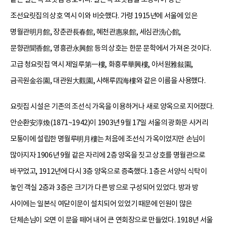
조선요릿집의 상호 역시 이와 비슷했다. 가령 1915년에 서울에 있은
명월관明月館, 장춘관長春館, 혜천관惠泉館, 세심관洗心館,
문향관聞香館, 영흥관永興館 등의 상호는 한문 문학에서 가져온 것이다.
고급 청요릿집 역시 제일루第一樓, 화흥루華興樓, 아서원雅敍園,
금곡원金谷園, 대관원大觀園, 사해루四海樓와 같은 이름을 사용했다.
요릿집 시설은 기존의 조선식 가옥을 이용하거나 새로 양옥으로 지어졌다.
안순환安淳煥(1871~1942)이 1903년 9월 17일 서울의 광화문 사거리
모퉁이에 설립한 명월루明月樓는 처음에 조선식 가옥이었지만 손님이
많아지자 1906년 9월 같은 자리에 2층 양옥을 짓고 상호를 명월관으로
바꾸었고, 1912년에 다시 3층 양옥으로 증축했다. 1층은 서양식 식탁이
놓인 객실 2층과 3층은 크기가 다른 방으로 구성되어 있었다. 방과 방
사이에는 일본식 여닫이문이 설치되어 있었기 때문에 인원이 많은
단체손님이 오면 이 문을 떼어 내어 큰 연회장으로 만들었다. 1918년 서울