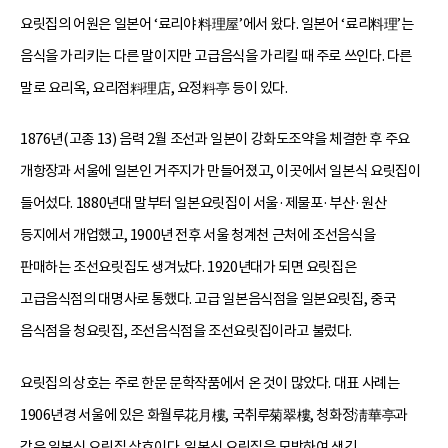
요릿집의 어원은 일본어 ‘료리야 料理屋’에서 왔다. 일본어 ‘료리料理’는
음식을 가리키는 다른 말이지만 고급음식을 가리킬 때 주로 쓰인다. 다른
말로 요리옥, 요리점料理店, 요정料亭 등이 있다.
1876년(고종 13) 음력 2월 조선과 일본이 강화도조약을 체결한 후 주요
개항장과 서울에 일본인 거주지가 만들어졌고, 이곳에서 일본식 요릿집이
들어섰다. 1880년대 말부터 일본요릿집이 서울·제물포·부산·원산
등지에서 개업했고, 1900년 전후 서울 청계천 근처에 조선음식을
판매하는 조선요릿집도 생겨났다. 1920년대가 되면 요릿집은
고급음식점의 대명사로 통했다. 고급 일본음식점을 일본요릿집, 중국
음식점을 청요릿집, 조선음식점을 조선요릿집이라고 불렀다.
요릿집의 상호는 주로 한문 문학작품에서 온 것이 많았다. 대표 사례는
1906년경 서울에 있은 화월루花月樓, 국취루菊翠樓, 청화정淸華亭과
같은 일본식 요릿집 상호이다. 일본식 요릿집을 모방하여 생긴