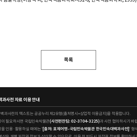
목록
과사전 자료 이용 안내
대백과사전의 텍스트는 공공누리 제2유형(출처명시+상업적 이용금지)을 적용합니다.
이용이 필요하시면 국립민속박물관
(사전편찬팀: 02-3704-3225)
과 사전 협의하시기 바
용을 인용·활용하실 때에는 '
[출처: 표제어명–국립민속박물관 한국민속대백과사전]
' 
 동영상은 개별 저작권 정보가 상이할 수 있으므로, 이용 전 반드시 저작권 정보를 확인하시