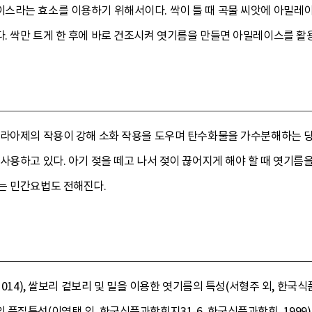
스라는 효소를 이용하기 위해서이다. 싹이 틀 때 곡물 씨앗에 아밀레
 싹만 트게 한 후에 바로 건조시켜 엿기름을 만들면 아밀레이스를 활용
밀라아제의 작용이 강해 소화 작용을 도우며 탄수화물을 가수분해하는 
사용하고 있다. 아기 젖을 떼고 나서 젖이 끊어지게 해야 할 때 엿기름
는 민간요법도 전해진다.
 014), 쌀보리 겉보리 및 밀을 이용한 엿기름의 특성(서형주 외, 한국식
특성(이영택 외, 한국식품과학회지31-6, 한국식품과학회, 1999), 한국