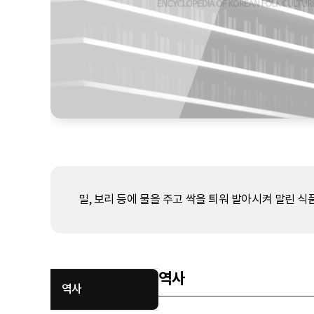
밀, 보리 등에 물을 주고 싹을 틔워 발아시켜 말린 식품
역사
역사