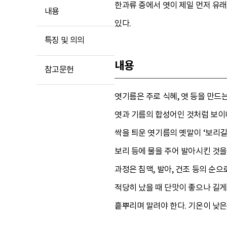
한과류 중에서 엿이 제일 먼저 유
내용
있다.
특징 및 의의
내용
참고문헌
엿기름은 주로 식혜, 엿 등을 만드
엿과 기름의 합성어인 것처럼 보이나
싹을 틔운 엿기름의 옛말이 ‘보리길
보리 등에 물을 주어 발아시킨 것을
과정은 침맥, 발아, 건조 등의 순
적당히 났을 때 단맛이 좋으나 길게
흩뿌리며 말려야 한다. 기온이 낮은