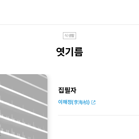
식생활
엿기름
집필자
이해정(李海楨)