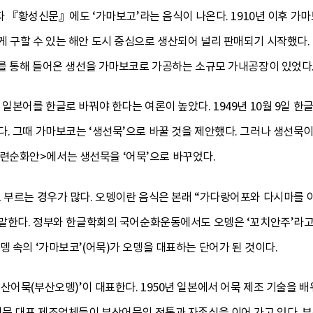
일자 『황성신문』에도 ‘가마보고’라는 음식이 나온다. 1910년 이후 가마보
게 구할 수 있는 해안 도시 중심으로 생산되어 널리 판매되기 시작했다
포를 통해 들어온 생선을 가마보코로 가공하는 소규모 가내공장이 있었다
 일본어를 한글로 바꿔야 한다는 여론이 높았다. 1949년 10월 9일 
. 그때 가마보코는 ‘생선묵’으로 바꿀 것을 제안했다. 그러나 생선묵이란
련순화안>에서는 생선묵을 ‘어묵’으로 바꾸었다.
 부르는 경우가 많다. 오뎅이란 음식은 본래 “가다랑어포와 다시마를 
 말한다. 정부와 한글학회의 국어순화운동에서도 오뎅은 ‘꼬치안주’라고
뎅 속의 ‘가마보코’(어묵)가 오뎅을 대표하는 단어가 된 것이다.
산어묵(부산오뎅)’이 대표한다. 1950년 일본에서 어묵 제조 기술을 
어묵 대표 제조업체들이 부산어묵의 전통과 자존심을 이어 가고 있다. 부