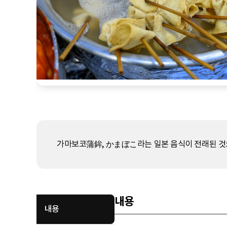
가마보코蒲鉾, かまぼこ라는 일본 음식이 전래된 것으
내용
내용