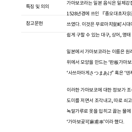
가마보코라는 일본 음식은 일제강점
특징 및 의의
1528년경에 쓰인 『종오대초자宗
참고문헌
쓰였다. 이것은 무로마치室町시대
쉽게 구할 수 있는 대구, 상어, 명
일본에서 가마보코라는 이름은 원래 
위에서 모양을 만드는 ‘판板가마보
‘사쓰마아게さつまあげ’ 혹은 ‘덴
이러한 가마보코에 대한 정보가 조선
도미를 저면서 조각내고, 따로 쇠고
녹말가루로 옷을 입히고 끓는 물에 
‘가마보곶可麻甫串’이라 했다.