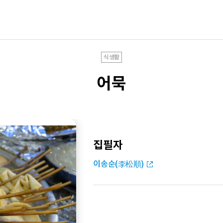
식생활
어묵
집필자
이송순(李松順)