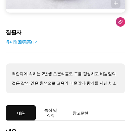
집필자
유미영(柳美英)
백합과에 속하는 2년생 초본식물로 구를 형성하고 비늘잎의
겉은 갈색, 안은 흰색으로 고유의 매운맛과 향기를 지닌 채소.
특징 및
내용
참고문헌
의의