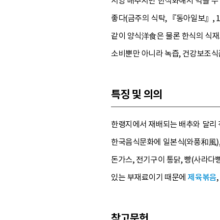
서양 배추지만 한식화해서 먹을 수 있
좋다(금주의 식탁, 『동아일보』, 19
같이 양식洋食은 물론 한식의 식재
소비뿐만 아니라 녹즙, 건강보조식
특징 및 의의
한랭지에서 재배되는 배추와 달리 척
한국음식문화에 일본식(와풍和風),
돈가스, 전기구이 통닭, 빵(사라다
있는 부재료이기 때문에
제육볶음
참고문헌