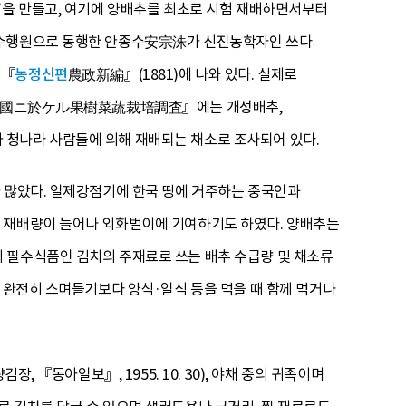
’을 만들고, 여기에 양배추를 최초로 시험 재배하면서부터
단 수행원으로 동행한 안종수安宗洙가 신진농학자인 쓰다
 『
농정신편
農政新編』(1881)에 나와 있다. 실제로
한 『韓國ニ於ケル果樹菜蔬裁培調査』에는 개성배추,
]가 청나라 사람들에 의해 재배되는 채소로 조사되어 있다.
가 많았다. 일제강점기에 한국 땅에 거주하는 중국인과
해 재배량이 늘어나 외화벌이에 기여하기도 하였다. 양배추는
 필수식품인 김치의 주재료로 쓰는 배추 수급량 및 채소류
에 완전히 스며들기보다 양식·일식 등을 먹을 때 함께 먹거나
 『동아일보』, 1955. 10. 30), 야채 중의 귀족이며