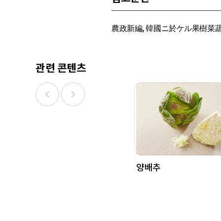
農政新編, 韓國ニ於ケル果樹菜蔬裁
관련 콘텐츠
양배추