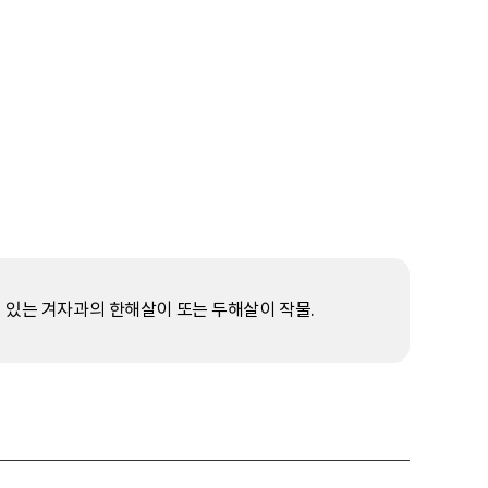
져 있는 겨자과의 한해살이 또는 두해살이 작물.