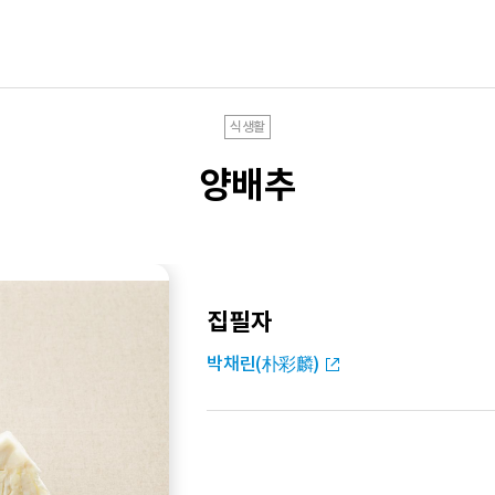
식생활
양배추
집필자
박채린(朴彩麟)