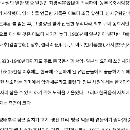
빙사 사절단 열한 명 중 일원인 최경석崔景錫이 귀국하여 ‘농무목축시험장
 시작했다. 양배추를 언급한 기록은 이보다 조금 앞선다. 신사유람
』를 얻은 후, 그 영향을 받아 집필한 우리나라 최초 구미 농학서인
으로 재배된 것은 이보다 시기가 늦다. 1906년에 일본인이 발간
 양배추(감람甘藍), 상추, 셀러리セルリ-, 토마토(번가蕃茄), 가지[茄子
1930~1940년대까지도 주로 중국음식과 서양·일본식 요리에 쓰임새
 6·25전쟁 이후에는 한국에 주둔하게 된 유엔군들에게 공급하기 위
위한 채소라는 의미에서 양洋채류라고 불렸다. 정부 차원에서는 한국인의
자리 잡을 수 있게 하기 위해 노력을 기울였다. 그러나 한국음식 자체
되는 측면이 크다.
 양배추로 담근 김치가 고기·생선 요리·빵을 먹을 때 곁들이기 좋다(개량김장,