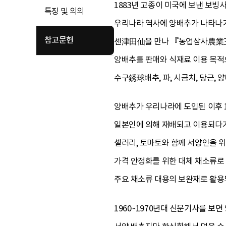
1883년 고종이 미국에 보낸 보
특징 및 의의
우리나라 역사에 양배추가 나타나기
참고문헌
센津田仙을 만나 『농업삼사農業三事
양배추를 판매와 식재료 이용 목적
수구銹球배추, 파, 시금치, 당근,
양배추가 우리나라에 도입된 이후 
일본인에 의해 재배되고 이용되다가
셀러리, 토마토와 함께 서양인을 
가격 안정화를 위한 대체 채소류로 
주요 채소류 대용의 보완재로 활용
1960~1970년대 신문기사를 보면