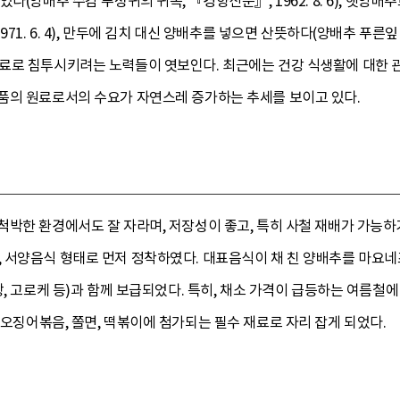
다(양배추 수감 푸성귀의 귀족, 『경향신문』, 1962. 8. 6), 햇
71. 6. 4), 만두에 김치 대신 양배추를 넣으면 산뜻하다(양배추 푸른잎 이
료로 침투시키려는 노력들이 엿보인다. 최근에는 건강 식생활에 대한
품의 원료로서의 수요가 자연스레 증가하는 추세를 보이고 있다.
박한 환경에서도 잘 자라며, 저장성이 좋고, 특히 사철 재배가 가능하
 서양음식 형태로 먼저 정착하였다. 대표음식이 채 친 양배추를 마요네
빵, 고로케 등)과 함께 보급되었다. 특히, 채소 가격이 급등하는 여름철
, 오징어볶음, 쫄면, 떡볶이에 첨가되는 필수 재료로 자리 잡게 되었다.