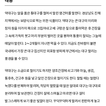
내용
약대구는 알을 품은 통대구를 절여서 말린 염건어를 말한다. 경상남도 진해
지역에서는 보양식으로 먹는 귀한 식품이다. 약대구는 큰 대구의 이리와
창자 등을 아가미 쪽으로 끄집어내고 배 구멍은 짚으로 틀어막은 후 간장을
그 속에 가득히 붓고 머리 부분의 벌어진 곳을 봉하여 통풍이 잘되는 그늘에
매달아 말린다. 1〜2개월이 지나면 먹을 수 있다. 지금도 찬바람이 불면
국내에서 가장 큰 대구 집산지인 외포항 방파제 부근에서는 대구 말리는
풍경을 볼 수 있다.
약대구는 소금으로 절이기도 하지만 양조간장에 쇠고기와 마늘, 생강,
통후추, 건고추 등을 넣고 달인 간장으로 절이기도 한다. 말릴 때는 얼렸다
녹였다를 반복하여 말리며, 적당히 말랐을 때 알은 알대로 대구는 대구대로
분리하여 잘 보관한다. 간장이 살에 스며들고 마르면 대구 살이
발그스레하게 보기 좋은 빛깔이 된다. 꾸덕꾸덕하게 말려서 판판하게 놓고