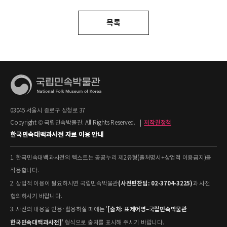
목록
03045 서울시 종로구 삼청로 37
Copyright © 국립민속박물관. All Rights Reserved.
|
저작권정책
한국민속대백과사전 자료 이용 안내
1. 한국민속대백과사전의 텍스트는 공공누리 제2유형(출처명시+상업적 이용금지)을
적용합니다.
(사전편찬팀: 02-3704-3225)
2. 상업적 이용이 필요하시면 국립민속박물관
과 사전
협의하시기 바랍니다.
[출처: 표제어명–국립민속박물관
3. 사전의 내용을 인용·활용하실 때에는 '
한국민속대백과사전]
' 형식으로 출처를 표시해 주시기 바랍니다.