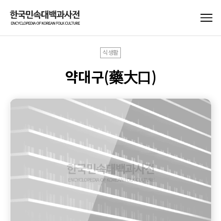
식생활
약대구(藥大口)