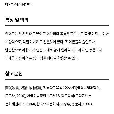
다양하게 이용된다.
특징 및 의의
약대구는 알은 알대로 끓이고 대가리와 몸통은 물을 붓고 푹 끓여 먹는 귀한
보양식으로, 육질이 차지고 감칠맛이 있다. 또 어른들의 술안주나
밥반찬으로 이용되며, 알은 그대로 얇게 썰어 먹기도 하고 알 볶음이나
찌개를 만들어 먹는 등 다양한 형태로 활용할 수 있다.
참고문헌
閨閤叢書, 增補山林經濟, 전통향토음식 용어사전(국립농업과학원,
교문사, 2010), 한국민속종합보고서15-향토음식(문화공보부
문화재관리국, 1984), 한국요리문화사(이성우, 향문사, 1992).