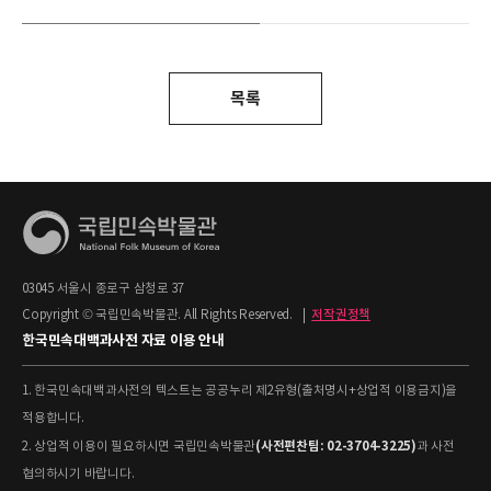
목록
03045 서울시 종로구 삼청로 37
Copyright © 국립민속박물관. All Rights Reserved.
|
저작권정책
한국민속대백과사전 자료 이용 안내
1. 한국민속대백과사전의 텍스트는 공공누리 제2유형(출처명시+상업적 이용금지)을
적용합니다.
(사전편찬팀: 02-3704-3225)
2. 상업적 이용이 필요하시면 국립민속박물관
과 사전
협의하시기 바랍니다.