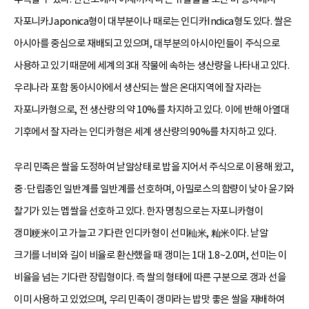
자포니카Japonica형이 대부분이나 때로는 인디카Indica형도 있다. 쌀은
아시아를 중심으로 재배되고 있으며, 대부분의 아시아인들이 주식으로
사용하고 있기 때문에 세계의 3대 작물에 속하는 생산량을 나타내고 있다.
우리나라 포함 동아시아에서 생산되는 쌀은 온대지역에 잘 자라는
자포니카형으로, 전 생산량의 약 10%를 차지하고 있다. 이에 반해 아열대
기후에서 잘 자라는 인디카형은 세계 생산량의 90%를 차지하고 있다.
우리 민족은 쌀을 도정하여 낟알상태로 밥을 지어서 주식으로 이용해 왔고,
중·단립종인 일반계를 일반계를 선호하며, 아밀로스의 함량이 낮아 윤기와
찰기가 있는 멥쌀을 선호하고 있다. 한자 명칭으로는 자포니카형이
갱미粳米이고 가늘고 기다란 인디카형이 선미秈米, 籼米이다. 낟알
크기를 너비와 길이 비율로 환산했을 때 갱미는 1대 1.8~2.0며, 선미는 이
비율을 넘는 기다란 장립형이다. 즉 쌀의 형태에 따른 구분으로 갱과 선을
이미 사용하고 있었으며, 우리 민족이 갱미라는 밥맛 좋은 쌀을 재배하여