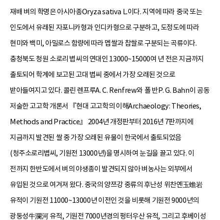
재배 벼의 학명은 아시아종Oryza sativa L.이다. 지역에 따라 중국 또는
인도에서 유래된 자포니카형과 인디카형으로 구분하고, 도정도에 따라
현미와 백미, 아밀로스 함량에 따라 멥쌀과 찹쌀로 구분되는 곡류이다.
충청북도 청원 소로리 볍씨의 연대인 13000~15000여 년 전은 지금까지
출토되어 학계에 보고된 고대 볍씨 중에서 가장 오래된 것으로
받아들여지고 있다. 콜린 렌프루A. C. Renfrew와 폴 반P. G. Bahn이 공동
저술한 고고학 개론서 『현대 고고학의 이해Archaeology: Theories,
Methods and Practice』 2004년 개정판부터 2016년 7판까지에
지금까지 발견된 쌀 중 가장 오래된 유물이 한국에서 출토되었음
(청주소로리볍씨, 기원전 13000년)을 명시하여 눈길을 끌고 있다. 이
전까지 한반도에서 벼의 야생종이 발견되지 않아 벼농사는 외부에서
유입된 것으로 여겨져 왔다. 중국의 양쯔강 중류의 후난성 위찬옌玉蟾岩
유적이 기원전 11000~13000년 이전인 것을 비롯해 기원전 9000년의
광둥성牛瀾河 유적, 기원전 7000년경의 펑터우산 유적, 그리고 후베이성