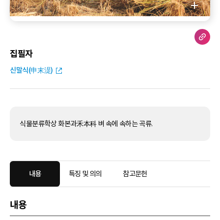
집필자
신말식(申末湜)
식물분류학상 화본과禾本科 벼 속에 속하는 곡류.
내용
특징 및 의의
참고문헌
내용