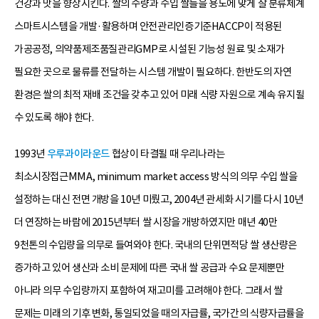
건강과 맛을 향상시킨다. 쌀의 수량과 수입 쌀들을 용도에 맞게 잘 분류체계
스마트시스템을 개발·활용하며 안전관리인증기준HACCP이 적용된
가공공정, 의약품제조품질관리GMP로 시설된 기능성 원료 및 소재가
필요한 곳으로 물류를 전달하는 시스템 개발이 필요하다. 한반도의 자연
환경은 쌀의 최적 재배 조건을 갖추고 있어 미래 식량 자원으로 계속 유지될
수 있도록 해야 한다.
1993년
우루과이라운드
협상이 타결될 때 우리나라는
최소시장접근MMA, minimum market access 방식의 의무 수입 쌀을
설정하는 대신 전면 개방을 10년 미뤘고, 2004년 관세화 시기를 다시 10년
더 연장하는 바람에 2015년부터 쌀 시장을 개방하였지만 매년 40만
9천톤의 수입량을 의무로 들여와야 한다. 국내의 단위면적당 쌀 생산량은
증가하고 있어 생산과 소비 문제에 따른 국내 쌀 공급과 수요 문제뿐만
아니라 의무 수입량까지 포함하여 재고미를 고려해야 한다. 그래서 쌀
문제는 미래의 기후 변화, 통일되었을 때의 자급률, 국가간의 식량자급률을