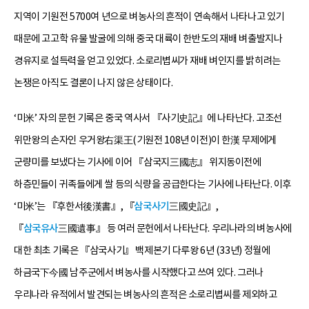
지역이 기원전 5700여 년으로 벼농사의 흔적이 연속해서 나타나고 있기
때문에 고고학 유물 발굴에 의해 중국 대륙이 한반도의 재배 벼출발지나
경유지로 설득력을 얻고 있었다. 소로리볍씨가 재배 벼인지를 밝히려는
논쟁은 아직도 결론이 나지 않은 상태이다.
‘미米’ 자의 문헌 기록은 중국 역사서 『사기史記』에 나타난다. 고조선
위만왕의 손자인 우거왕右渠王(기원전 108년 이전)이 한漢 무제에게
군량미를 보냈다는 기사에 이어 『삼국지三國志』 위지동이전에
하층민들이 귀족들에게 쌀 등의 식량을 공급한다는 기사에 나타난다. 이후
‘미米’는 『후한서後漢書』, 『
삼국사기
三國史記』,
『
삼국유사
三國遺事』 등 여러 문헌에서 나타난다. 우리나라의 벼농사에
대한 최초 기록은 『삼국사기』 백제본기 다루왕 6년 (33년) 정월에
하금국下今國 남주군에서 벼농사를 시작했다고 쓰여 있다. 그러나
우리나라 유적에서 발견되는 벼농사의 흔적은 소로리볍씨를 제외하고