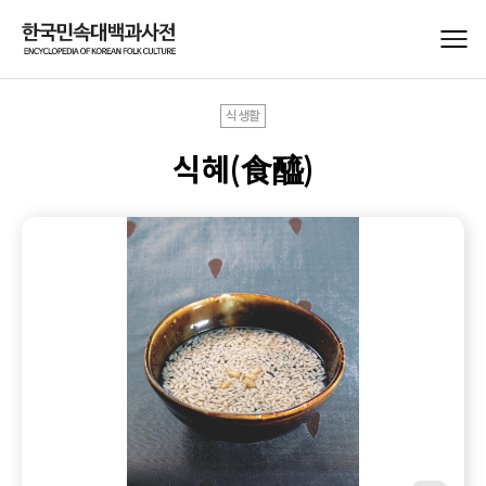
식생활
식혜(食醯)