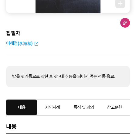
집필자
이해정(李海楨)
밥을 엿기름으로 삭힌 후 잣 ·대추 등을 띄어서 먹는 전통 음료.
내용
지역사례
특징 및 의의
참고문헌
내용