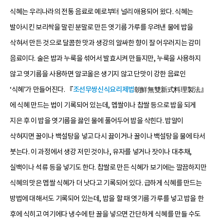
식혜는 우리나라의 전통 음료로 예로부터 널리 애용되어 왔다. 식혜는
발아시킨 보리싹을 말린 분말로 만든 엿기름 가루를 우려낸 물에 밥을
삭혀서 만든 것으로 달콤한 맛과 생강의 알싸한 향이 잘 어우러지는 감미
음료이다. 술은 밥과 누룩을 섞어서 발효시켜 만들지만, 누룩을 사용하지
않고 엿기름을 사용하면 알코올은 생기지 않고 단맛이 강한 음료인
‘식혜’가 만들어진다. 『
조선무쌍신식요리제법
朝鮮無雙新式料理製法』
에 식혜 만드는 법이 기록되어 있는데, 멥쌀이나 찹쌀 등으로 밥을 되게
지은 후 이 밥을 엿기름을 끓인 물에 풀어두어 밥을 삭힌다. 밥알이
삭혀지면 꿀이나 백설탕을 넣고 다시 끓이거나 꿀이나 백설탕을 물에 타서
붓는다. 이 과정에서 생강 저민 것이나, 유자를 넣거나 잣이나 대추채,
실백이나 석류 등을 넣기도 한다. 찹쌀로 만든 식혜가 보기에는 깔끔하지만
식혜의 맛은 멥쌀 식혜가 더 낫다고 기록되어 있다. 급하게 식혜를 만드는
방법에 대해서도 기록되어 있는데, 밥을 할 때 엿기름 가루를 넣고 밥을 한
후에 식히고 여기에다 냉수에 탄 꿀을 넣으면 간단하게 식혜를 만들 수도