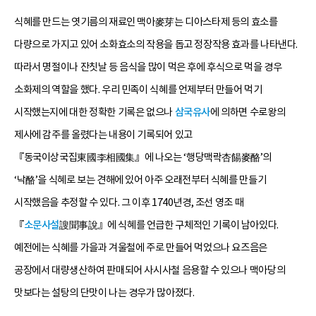
식혜를 만드는 엿기름의 재료인 맥아麥芽는 디아스타제 등의 효소를
다량으로 가지고 있어 소화효소의 작용을 돕고 정장작용 효과를 나타낸다.
따라서 명절이나 잔칫날 등 음식을 많이 먹은 후에 후식으로 먹을 경우
소화제의 역할을 했다. 우리 민족이 식혜를 언제부터 만들어 먹기
시작했는지에 대한 정확한 기록은 없으나
삼국유사
에 의하면 수로왕의
제사에 감주를 올렸다는 내용이 기록되어 있고
『동국이상국집東國李相國集』에 나오는 ‘행당맥락杏餳麥酪’의
‘낙酪’을 식혜로 보는 견해에 있어 아주 오래전부터 식혜를 만들기
시작했음을 추정할 수 있다. 그 이후 1740년경, 조선 영조 때
『
소문사설
謏聞事說』에 식혜를 언급한 구체적인 기록이 남아있다.
예전에는 식혜를 가을과 겨울철에 주로 만들어 먹었으나 요즈음은
공장에서 대량생산하여 판매되어 사시사철 음용할 수 있으나 맥아당의
맛보다는 설탕의 단맛이 나는 경우가 많아졌다.