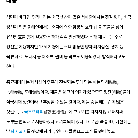
내용
삼면이 바다인 우리나라는 소금 생산이 많은 서해안에서는 젓갈 형태, 소금
생산이 적은 동해안에서는 소금에 의한 염장 발효와 밥 등 곡물을 넣어
유산발효를 함께 활용한 식해가 각각 발달하였다. 식해 재료로는 주로
생선을 이용하지만 15세기경에는 소의 밥통인 양과 돼지껍질·생치 등
육류 재료, 도라지 등 채소류, 원미 등 곡류도 이용되었다. 밥식해라고도
한다.
종묘제례에는 제사상의 우측에 진설되는 두에 담는 해는 담해醓醢,
녹해鹿醢, 토해兔醢이다. 제물은 상고의 의미가 있으므로 젓갈(해醢)들이
삼국시대 젓갈이라고 추정할 수 있을 것이다. 이들 중 담해는 즙이 많은
젓갈로, 『
국조오례의
國朝五禮儀』에 그 고기를 따지지 않고 돼지와
노루를 편의대로 사용하였다고 기록되어 있다. 1717년(숙종 43) 이전에는
날
돼지고기
를 젓갈에 담가 두었다가 쌀밥으로 그 위를 덮어 놓고