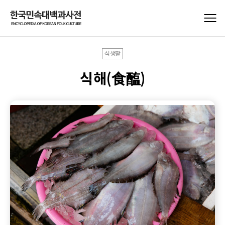
식생활
식해(食醢)