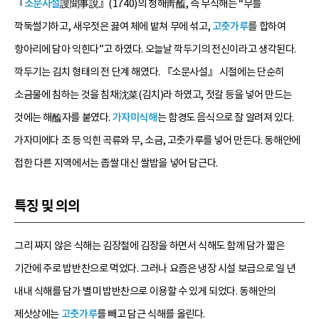
『
소문사설
謏聞事說』(1740)의 청해靑醢, 즉 무식해는 “무를
깍둑썰기하고, 새우젓은 끓여 체에 밭쳐 무에 섞고,
고춧가루
를 합하여
항아리에 담아 익힌다”고 하였다. 오늘날 깍두기의 전신이라고 생각된다.
깍두기는 김치 형태의 전 단계 해였다. 『소문사설』 시절에는 단순히
소금물에 침하는 것을 침채沈菜(김치)라 하였고, 젓갈 등을 넣어 만드는
것에는 해醢자를 붙였다.
가자미식해
는 함경도 음식으로 잘 알려져 있다.
가자미에다 조 등 익힌 곡류와 무, 소금, 고춧가루를 넣어 만든다. 동해안에
접한 다른 지역에서는 좁쌀 대신 쌀밥을 넣어 담근다.
특징 및 의의
그리 짜지 않은 식해는 김장철에 김장을 하면서 식해도 함께 담가 짧은
기간에 주로 밥반찬으로 먹었다. 그러나 요즘은 냉장 시설 보급으로 일 년
내내 식해를 담가 별미 밥반찬으로 이용할 수 있게 되었다. 동해안의
제삿상에는
고춧가루
를 빼고 담근 식해를 올린다.