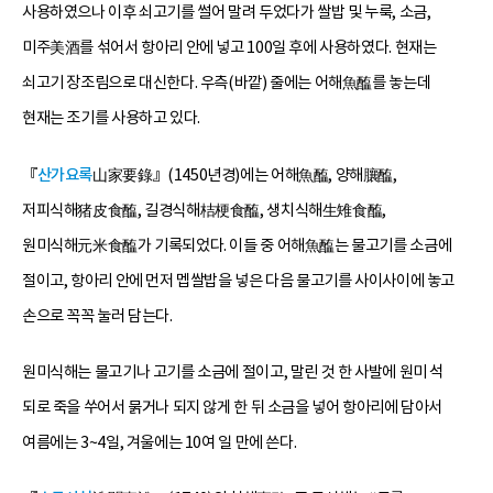
사용하였으나 이후 쇠고기를 썰어 말려 두었다가 쌀밥 및 누룩, 소금,
미주美酒를 섞어서 항아리 안에 넣고 100일 후에 사용하였다. 현재는
쇠고기 장조림으로 대신한다. 우측(바깥) 줄에는 어해魚醢를 놓는데
현재는 조기를 사용하고 있다.
『
산가요록
山家要錄』(1450년경)에는 어해魚醢, 양해䑋醢,
저피식해猪皮食醢, 길경식해桔梗食醢, 생치식해生雉食醢,
원미식해元米食醢가 기록되었다. 이들 중 어해魚醢는 물고기를 소금에
절이고, 항아리 안에 먼저 멥쌀밥을 넣은 다음 물고기를 사이사이에 놓고
손으로 꼭꼭 눌러 담는다.
원미식해는 물고기나 고기를 소금에 절이고, 말린 것 한 사발에 원미 석
되로 죽을 쑤어서 묽거나 되지 않게 한 뒤 소금을 넣어 항아리에 담아서
여름에는 3~4일, 겨울에는 10여 일 만에 쓴다.