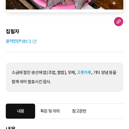
집필자
윤덕인(尹德仁)
소금에 절인 생선에 밥(조밥, 쌀밥), 무채,
고춧가루
, 기타 양념 등을
함께 섞어 발효시킨 음식.
내용
특징 및 의의
참고문헌