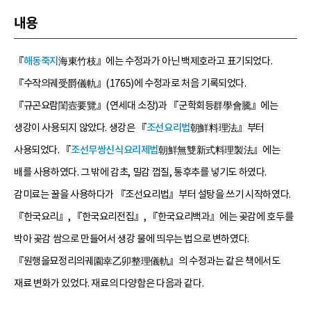
내용
『
해동죽지
海東竹枝』에는 수정과가 아닌 백제호라고 표기되었다.
『수작의궤受爵儀軌』(1765)에 수정과로 처음 기록되었다.
『규곤요람閨壼要覽』(연세대 소장)과 『군학회등群學會騰』에는
생강이 사용되지 않았다. 생강은 『
조선요리법
朝鮮料理法』부터
사용되었다. 『
조선무쌍신식요리제법
朝鮮無雙新式料理製法』에는
배를 사용하였다. 그 밖에 감초, 밀감 껍질, 통후추를 넣기도 하였다.
감미료는 꿀을 사용하다가 『조선요리법』부터 설탕을 쓰기 시작하였다.
『한국요리』, 『한국요리전집』, 『한국요리백과』에는 곶감에 호두를
박아 곶감 쌈으로 만들어서 생강 물에 띄우는 법으로 변하였다.
『원행을묘정리의궤園幸乙卯整理儀軌』의 수정과는 같은 책에서도
재료 변화가 있었다. 재료의 다양함은 다음과 같다.