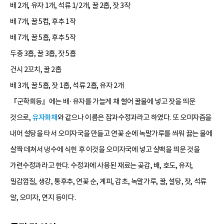
배 2개, 유자 1개, 석류 1/2개, 꿀 2홉, 잣 3작
배 7개, 꿀 5컵, 후추 1작
배 7개, 꿀 5홉, 후추 5작
두충 3홉, 꿀 3홉, 잣 5홉
건시 2꼬치, 꿀 2홉
배 3개, 꿀 5홉, 잣 1홉, 석류 2홉, 유자 2개
『군학회등』에는 배·유자를 가늘게 채 썰어 꿀물에 넣고 잣을 띄운
것으로,
유자화채
와 같으나 이름은 잡과수정과라고 하였다. 또 오미자즙을
내어 설탕을 타서 오미자국을 만들고 연꽃 순에 녹말가루를 씌워 끓는 물에
살짝 데쳐서 냉수에 식힌 후 이것을 오미자국에 넣고 실백을 띄운 것을
가련수정과라고 한다. 수정과에 사용된 재료는 곶감, 배, 호도, 유자,
밀감껍질, 생강, 통후추, 연꽃 순, 계피, 감초, 녹말가루, 꿀, 설탕, 잣, 석류
알, 오미자, 연지 등이다.