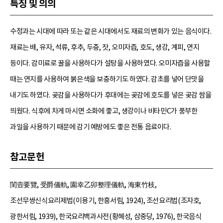
특징 및 의의
수정과는 시대에 따라 또는 같은 시대에서도 재료의 변화가 있는 음식이다.
재료는 배, 유자, 석류, 후추, 두충, 잣, 오미자즙, 호도, 생강, 계피, 연지
등이다. 감미료로 꿀을 사용하다가 설탕을 사용하였다. 오미자즙을 사용할
때는 연지를 사용하여 붉은색을 보충하기도 하였다. 감초를 넣어 단맛을
내기도 하였다. 곶감을 사용하다가 후대에는 곶감에 호도를 넣은 곶감 쌈을
띄웠다. 식후에 차게 마시면 소화에 좋고, 생강이나 비타민C가 풍부한
과일을 사용하기 때문에 감기 예방에도 좋은 전통 음료이다.
참고문헌
閨壼要覽, 受爵儀軌, 園幸乙卯整理儀軌, 海東竹枝,
조선무쌍신식요리제법(이용기, 한흥서림, 1924), 조선요리법(조자호,
광한서림, 1939), 한국요리백과사전(황혜성, 삼중당, 1976), 한국음식