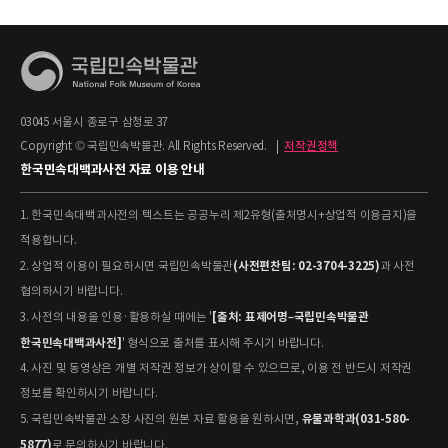
03045 서울시 종로구 삼청로 37
Copyright © 국립민속박물관. All Rights Reserved.
|
저작권정책
한국민속대백과사전 자료 이용 안내
1. 한국민속대백과사전의 텍스트는 공공누리 제2유형(출처명시+상업적 이용금지)을
적용합니다.
(사전편찬팀: 02-3704-3225)
2. 상업적 이용이 필요하시면 국립민속박물관
과 사전
협의하시기 바랍니다.
[출처: 표제어명–국립민속박물관
3. 사전의 내용을 인용·활용하실 때에는 '
한국민속대백과사전]
' 형식으로 출처를 표시해 주시기 바랍니다.
4. 사진 및 동영상은 개별 저작권 정보가 상이할 수 있으므로, 이용 전 반드시 저작권
정보를 확인하시기 바랍니다.
유물과학과(031-580-
5. 국립민속박물관 소장 사진의 원본 자료 활용을 원하시면,
5877)
로 문의하시기 바랍니다.