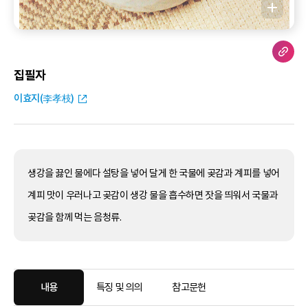
집필자
이효지(李孝枝)
생강을 끓인 물에다 설탕을 넣어 달게 한 국물에 곶감과 계피를 넣어
계피 맛이 우러나고 곶감이 생강 물을 흡수하면 잣을 띄워서 국물과
곶감을 함께 먹는 음청류.
내용
특징 및 의의
참고문헌