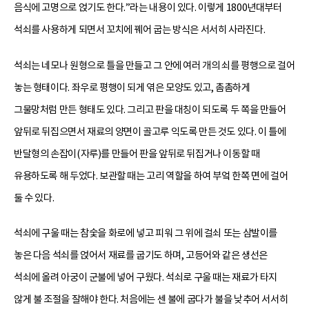
음식에 고명으로 얹기도 한다.”라는 내용이 있다. 이렇게 1800년대부터
석쇠를 사용하게 되면서 꼬치에 꿰어 굽는 방식은 서서히 사라진다.
석쇠는 네모나 원형으로 틀을 만들고 그 안에 여러 개의 쇠를 평행으로 걸어
놓는 형태이다. 좌우로 평행이 되게 엮은 모양도 있고, 촘촘하게
그물망처럼 만든 형태도 있다. 그리고 판을 대칭이 되도록 두 쪽을 만들어
앞뒤로 뒤집으면서 재료의 양면이 골고루 익도록 만든 것도 있다. 이 틀에
반달형의 손잡이(자루)를 만들어 판을 앞뒤로 뒤집거나 이동할 때
유용하도록 해 두었다. 보관할 때는 고리 역할을 하여 부엌 한쪽 면에 걸어
둘 수 있다.
석쇠에 구울 때는 참숯을 화로에 넣고 피워 그 위에 걸쇠 또는 삼발이를
놓은 다음 석쇠를 얹어서 재료를 굽기도 하며, 고등어와 같은 생선은
석쇠에 올려 아궁이 군불에 넣어 구웠다. 석쇠로 구울 때는 재료가 타지
않게 불 조절을 잘해야 한다. 처음에는 센 불에 굽다가 불을 낮추어 서서히