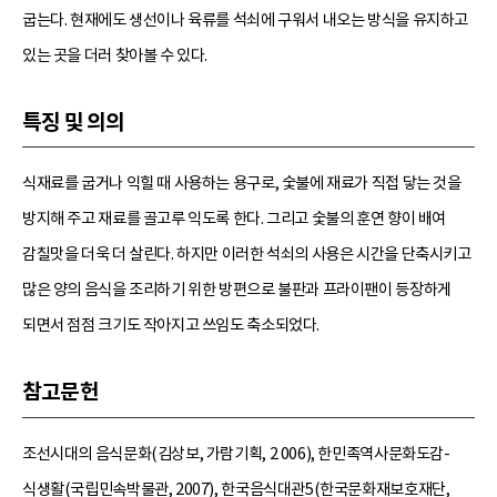
굽는다. 현재에도 생선이나 육류를 석쇠에 구워서 내오는 방식을 유지하고
있는 곳을 더러 찾아볼 수 있다.
특징 및 의의
식재료를 굽거나 익힐 때 사용하는 용구로, 숯불에 재료가 직접 닿는 것을
방지해 주고 재료를 골고루 익도록 한다. 그리고 숯불의 훈연 향이 배여
감칠맛을 더욱 더 살린다. 하지만 이러한 석쇠의 사용은 시간을 단축시키고
많은 양의 음식을 조리하기 위한 방편으로 불판과 프라이팬이 등장하게
되면서 점점 크기도 작아지고 쓰임도 축소되었다.
참고문헌
조선시대의 음식문화(김상보, 가람기획, 2 006), 한민족역사문화도감-
식생활(국립민속박물관, 2007), 한국음식대관5(한국문화재보호재단,