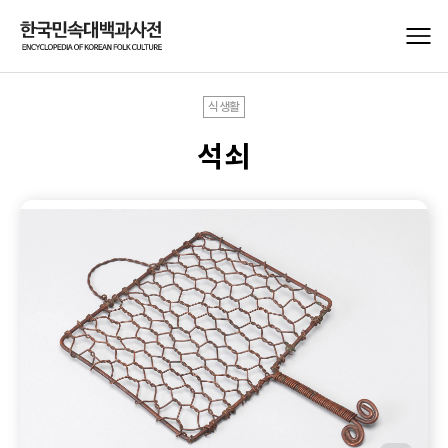
식생활
석쇠