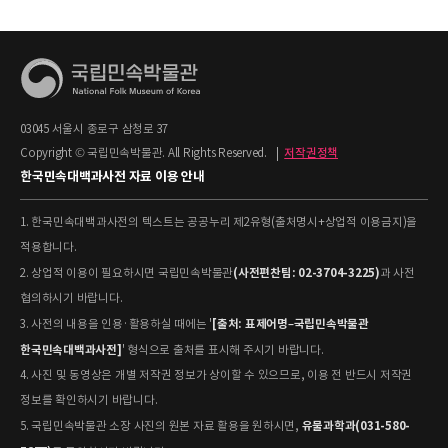
03045 서울시 종로구 삼청로 37
Copyright © 국립민속박물관. All Rights Reserved.
|
저작권정책
한국민속대백과사전 자료 이용 안내
1. 한국민속대백과사전의 텍스트는 공공누리 제2유형(출처명시+상업적 이용금지)을
적용합니다.
(사전편찬팀: 02-3704-3225)
2. 상업적 이용이 필요하시면 국립민속박물관
과 사전
협의하시기 바랍니다.
[출처: 표제어명–국립민속박물관
3. 사전의 내용을 인용·활용하실 때에는 '
한국민속대백과사전]
' 형식으로 출처를 표시해 주시기 바랍니다.
4. 사진 및 동영상은 개별 저작권 정보가 상이할 수 있으므로, 이용 전 반드시 저작권
정보를 확인하시기 바랍니다.
유물과학과(031-580-
5. 국립민속박물관 소장 사진의 원본 자료 활용을 원하시면,