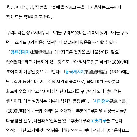
육류, 어패류, 김, 떡 등을 숯불에 올려놓고 구울 때 사용하는 도구이다.
적쇠 또는 적철이라고 한다.
우리나라는 상고시대부터 고기를 구워 먹었다는 기록이 있어 고기를 구워
먹는 조리도구의 이용은 일찍부터 발달되어 왔음을 추측할 수 있다.
『
임원경제지
林園經濟志』에 “지금은 철망을 쓰니 꼬챙이가 필요
없어졌다.”라고 기록되어 있는 것으로 보아 철사로 만든 석쇠가 1800년대
초에 이미 이용된 것으로 보인다. 『
동국세시기
東國歲時記』(1849)에는
난로회가 등장한다. 이는 한양 지역의 풍속으로, 음력 10월 초하룻날
화로에 숯을 피우고 석쇠에 양념한 쇠고기를 구우면서 둘러 앉아 먹는
행사이다. 이를 설명하는 기록에 석쇠가 등장한다. 『
시의전서
是議全書』
(1800년대)에도 국밥 조리법을 소개하는 부분에 “무를 넣고 장국을 끓인
다음 밥을 만 뒤, 나물과 약산적을 얹고 후춧가루와
고춧가루
를 뿌린다.
약적은 다진 고기에 갖은양념을 더해 납작하게 빚어 석쇠에 구은 음식으로