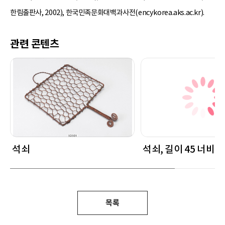
한림출판사, 2002), 한국민족문화대백과사전(encykorea.aks.ac.kr).
관련 콘텐츠
석쇠
석쇠, 길이 45 너비 27
목록