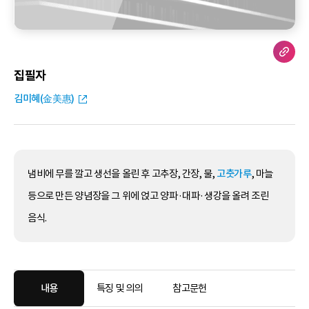
집필자
김미혜(金美惠)
냄비에 무를 깔고 생선을 올린 후 고추장, 간장, 물,
고춧가루
, 마늘
등으로 만든 양념장을 그 위에 얹고 양파·대파·생강을 올려 조린
음식.
내용
특징 및 의의
참고문헌