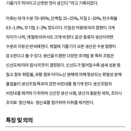
기름기가 적어지고 산뜻한 맛이 생긴다.”라고 기록되었다.
어류는 대개 수분 70~85%, 단백질 15~25%, 지질 1~10%, 탄수화물
0.5~1.0%, 무기질 1~2% 정도이다. 지질은 어종에 따라 함량이 크게
차이가 나며, 계절에 따라서도 크게 바뀐다. 같은 종류의 생선이라면
수분과 지방은 반비례한다. 제철에 기름기가 오른 생선은 수분 함량이
감소한다고 볼 수 있다. 생선을 이용한 다양한 조리법 중 특히 조림은
신선도에 따라 음식의 맛이 결정된다. 신선도가 떨어질수록 냄새 성분 중
질소 함유 화합물, 유황 함유 아미노산 분해에 의해 형성되는 휘발성 분해
물질들이 생선조림 특유의 강한 비린내를 풍기게 한다. 생선조림의
비린내를 제거하기 위하여 신선한 생선 사용, 생선의 충분한 세척, 조리시
조미료·향신채소·향신료를 첨가하여 이취를 제거한다.
특징 및 의의