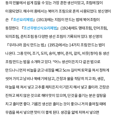
등의 민물에서 쉽게 잡을 수 있는 가장 흔한 생선이었고, 조림에 많이
이용되었다. 해수어 중에서는 북어가 조림으로 흔히 사용되었다. 방신영이
쓴 『
조선요리제법
』(1913)에는 지짐이 만드는 법에 북어조림이
등장한다. 『
조선무쌍신식요리제법
』(1924)에도 명태조림, 민어조림,
되미조림, 준치조림 등 다양한 생선 조림이 기록되어 있다. 방신영의
『우리나라 음식 만드는 법』(1952)에서는 14가지 조림 만드는 법이
나온다. 그중 민어, 조기, 도미, 숭어, 병어, 준치, 갈치, 비웃(청어) 등 생선
조림 만드는 법을 소개하고 있다. “어느 생선이든지 다 같은 법으로
만드나니 먼저 비늘을 긁고 내장을 빼고 5cm 길이씩 토막을 쳐서 정하게
씻어 가지고 남비나 뚝배기에 담고, 간장과 물을 적당히 치고 파, 생강,
마늘을 채 쳐서 넣고 고추를 채치든지 이기든지 해서 넣고 졸이라. 간장은
진하고 짜지 않은 것으로 해야 맛이 있으며, 단것을 즐기는 분은 설탕을
치고 졸이면 좋다. 기름진 생선은 졸이는 것이 좋으니 거의 졸여질 때에
무즙을 짜서 넣으면 맛이 더 좋게 된다. 생강을 얇게 저며서 넣으면