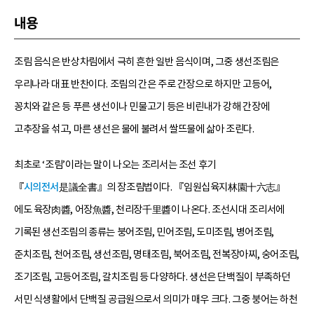
내용
조림 음식은 반상차림에서 극히 흔한 일반 음식이며, 그중 생선조림은
우리나라 대표 반찬이다. 조림의 간은 주로 간장으로 하지만 고등어,
꽁치와 같은 등 푸른 생선이나 민물고기 등은 비린내가 강해 간장에
고추장을 섞고, 마른 생선은 물에 불려서 쌀뜨물에 삶아 조린다.
최초로 ‘조림’이라는 말이 나오는 조리서는 조선 후기
『
시의전서
是議全書』의 장조림법이다. 『임원십육지林園十六志』
에도 육장肉醬, 어장魚醬, 천리장千里醬이 나온다. 조선시대 조리서에
기록된 생선조림의 종류는 붕어조림, 민어조림, 도미조림, 병어조림,
준치조림, 천어조림, 생선조림, 명태조림, 북어조림, 전복장아찌, 숭어조림,
조기조림, 고등어조림, 갈치조림 등 다양하다. 생선은 단백질이 부족하던
서민 식생활에서 단백질 공급원으로서 의미가 매우 크다. 그중 붕어는 하천