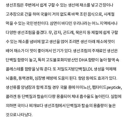
생선조림은 주변에서 쉽게 구할 수 있는 생선에 채소를 넣고 간장이나
고추장으로 간을 하여 국물이 거의 없도록 바짝 조린 음식으로, 사계절
먹을 수 있는 국민 반찬이다. 삼면이 바다인 우리나라는 어느 지역에서나
다양한 생선조림을 즐겼다. 무, 감자, 곤드레, 묵은지 등 제철에 쉽게 구할
수 있는 채소를 냄비에 깔고 생선을 얹어 조리면 생선 아래 채소에 맛이
배어 채소가 더 맛이 좋아져서 인기가 있다. 생선조림의 주재료인 생선은
단백질 함량이 높고, 특히 고도불포화지방산인 DHA 함량이 높아 혈액 속
콜레스테롤 함량을 낮춰 준다. 또 저밀도지방단백질LDL 생성을 억제해
뇌졸중, 동맥경화, 심장병 예방에 도움이 된다. 항암 등에도 효과가 있다.
생선류를 양념장과 함께 조릴 경우 국물 중에 아미노산, 펩타이드peptide,
콜라겐 등 단백질과 칼슘이 다량 용출되어 체내 흡수율도 높아진다. 실험에
의하면 국이나 찌개보다 생선조림에서 단백질과 칼슘의 용출량이 높은
것으로 나타났다.