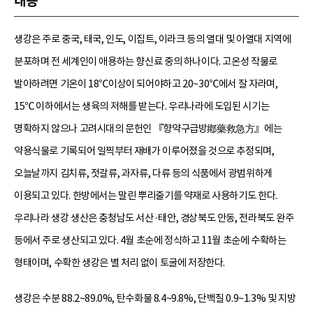
내용
생강은 주로 중국, 태국, 인도, 이집트, 이라크 등의 열대 및 아열대 지역에
분포하며 전 세계인이 애용하는 향신료 중의 하나이다. 고온성 작물로
발아하려면 기온이 18℃이상이 되어야하고 20~30℃에서 잘 자라며,
15℃ 이하에서는 생육의 저해를 받는다. 우리나라에 도입된 시기는
명확하지 않으나 고려시대의 문헌인 『향약구급방鄕藥救急方』에는
약용식물로 기록되어 일찍부터 재배가 이루어졌을 것으로 추정되며,
오늘날까지 김치류, 젓갈류, 과자류, 다류 등의 식품에서 광범위하게
이용되고 있다. 한방에서는 말린 뿌리줄기를 약재로 사용하기도 한다.
우리나라 생강 생산은 충청남도 서산·태안, 경상북도 안동, 전라북도 완주
등에서 주로 생산되고 있다. 4월 초순에 정식하고 11월 초순에 수확하는
형태이며, 수확한 생강은 별 처리 없이 토굴에 저장한다.
생강은 수분 88.2~89.0%, 탄수화물 8.4~9.8%, 단백질 0.9~1.3% 및 지방