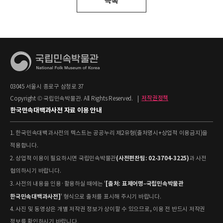
목록
03045 서울시 종로구 삼청로 37
Copyright © 국립민속박물관. All Rights Reserved.
|
저작권정책
한국민속대백과사전 자료 이용 안내
1. 한국민속대백과사전의 텍스트는 공공누리 제2유형(출처명시+상업적 이용금지)을
적용합니다.
(사전편찬팀: 02-3704-3225)
2. 상업적 이용이 필요하시면 국립민속박물관
과 사전
협의하시기 바랍니다.
[출처: 표제어명–국립민속박물관
3. 사전의 내용을 인용·활용하실 때에는 '
한국민속대백과사전]
' 형식으로 출처를 표시해 주시기 바랍니다.
4. 사진 및 동영상은 개별 저작권 정보가 상이할 수 있으므로, 이용 전 반드시 저작권
정보를 확인하시기 바랍니다.