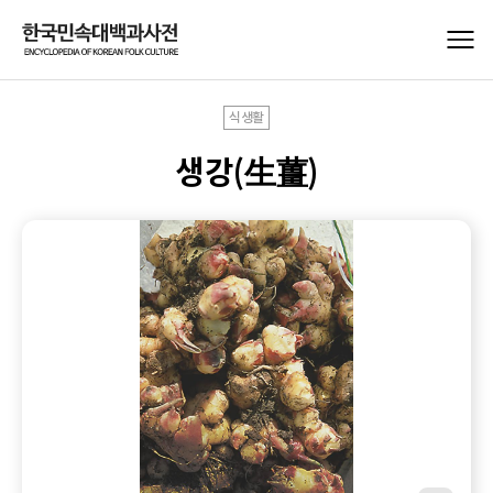
식생활
생강(生薑)