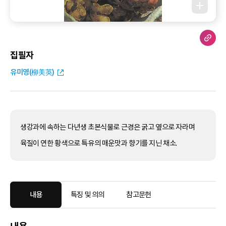
집필자
유미영(柳美英)
생강과에 속하는 다년생 초본식물로 근경은 굵고 옆으로 자라며
육질이 연한 황색으로 특유의 매운맛과 향기를 지닌 채소.
내용
특징 및 의의
참고문헌