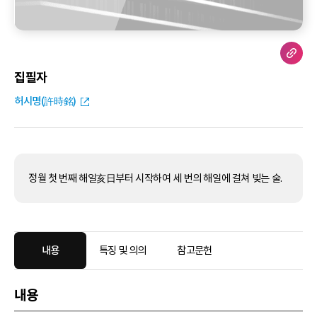
집필자
허시명(許時銘)
정월 첫 번째 해일亥日부터 시작하여 세 번의 해일에 걸쳐 빚는 술.
내용
특징 및 의의
참고문헌
내용