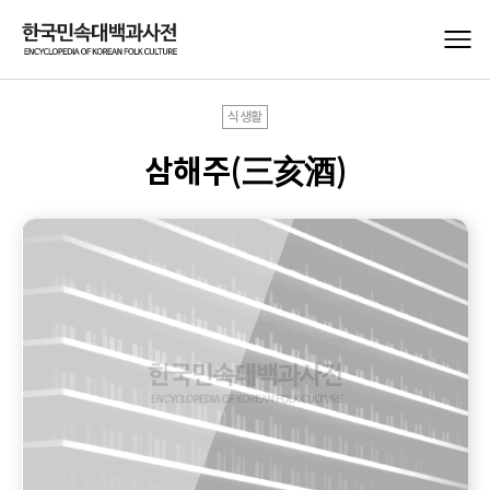
식생활
삼해주(三亥酒)