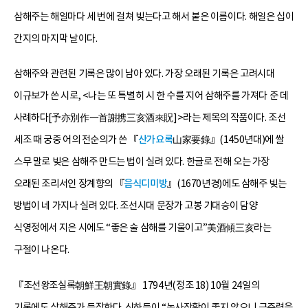
삼해주는 해일마다 세 번에 걸쳐 빚는다고 해서 붙은 이름이다. 해일은 십이
간지의 마지막 날이다.
삼해주와 관련된 기록은 많이 남아 있다. 가장 오래된 기록은 고려시대
이규보가 쓴 시로, <나는 또 특별히 시 한 수를 지어 삼해주를 가져다 준 데
사례하다[予亦別作一首謝携三亥酒來貺]>라는 제목의 작품이다. 조선
세조 때 궁중 어의 전순의가 쓴 『
산가요록
山家要錄』(1450년대)에 쌀
스무 말로 빚은 삼해주 만드는 법이 실려 있다. 한글로 전해 오는 가장
오래된 조리서인 장계향의 『
음식디미방
』(1670년경)에도 삼해주 빚는
방법이 네 가지나 실려 있다. 조선시대 문장가 고봉 기대승이 담양
식영정에서 지은 시에도 “좋은 술 삼해를 기울이고”美酒傾三亥라는
구절이 나온다.
『조선왕조실록朝鮮王朝實錄』 1794년(정조 18) 10월 24일의
기록에도 삼해주가 등장한다. 신하들이 “농사작황이 좋지 않으니 금주령을