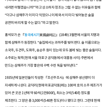
내리면 어떻겠습니까?”라고 상소하자 정조는 그럴 수 없는 이유들과 함께
“더구나 삼해주가 이미 다 익었으니 이제 와서 이미 다 빚어놓은 술을
공연히 버리게 할 수는 없다.”라고 말한다.
홍석모가 쓴 『
동국세시기
東國歲時記』(1849) 3월편에 서울의 지명과
함께 삼해주가 등장한다. “술집에서는 과하주를 빚어 판다. 술 이름으로는
소국주, 두견주, 도화주, 송순주 등이 있는데 모두 봄에 빚는 좋은 술들이다.
소주로는 독막(현재 서울 마포구 공덕동에서 대흥동 사이) 주변에서
만드는 삼해주가 가장 좋은데 수백 수천 독을 빚어낸다.”
1935년에 일본인들이 작성한 『조선주조사』에 삼해주 생산량이 더
자세하게 나온다. 공덕리(현재 마포공덕동)에는 100여 호의 소주 제조가가
있어 큰 곳은 1년에 약 60석(1만800ℓ), 최소는 3석(540ℓ) 정도를
제조한다. 그 양은 총 3,000석(540톤 정도)이나 됐다고 한다. 그런데 현재