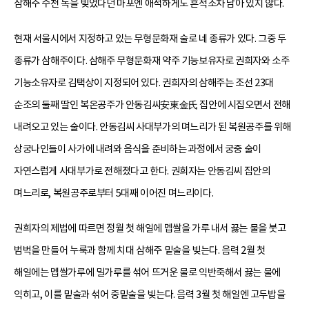
삼해주 수천 독을 빚었다던 마포엔 애석하게도 흔적조차 남아 있지 않다.
현재 서울시에서 지정하고 있는 무형문화재 술로 네 종류가 있다. 그중 두
종류가 삼해주이다. 삼해주 무형문화재 약주 기능보유자로 권희자와 소주
기능소유자로 김택상이 지정되어 있다. 권희자의 삼해주는 조선 23대
순조의 둘째 딸인 복온공주가 안동김씨安東金氏 집안에 시집오면서 전해
내려오고 있는 술이다. 안동김씨 사대부가의 며느리가 된 복원공주를 위해
상궁나인들이 사가에 내려와 음식을 준비하는 과정에서 궁중 술이
자연스럽게 사대부가로 전해졌다고 한다. 권희자는 안동김씨 집안의
며느리로, 복원공주로부터 5대째 이어진 며느리이다.
권희자의 제법에 따르면 정월 첫 해일에 멥쌀을 가루 내서 끓는 물을 붓고
범벅을 만들어 누룩과 함께 치대 삼해주 밑술을 빚는다. 음력 2월 첫
해일에는 멥쌀가루에 밀가루를 섞어 뜨거운 물로 익반죽해서 끓는 물에
익히고, 이를 밑술과 섞어 중밑술을 빚는다. 음력 3월 첫 해일엔 고두밥을