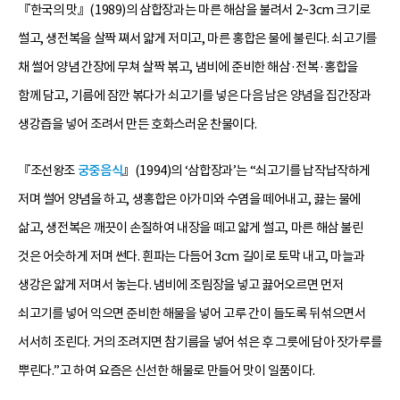
『한국의 맛』(1989)의 삼합장과는 마른 해삼을 불려서 2~3cm 크기로
썰고, 생전복을 살짝 쪄서 얇게 저미고, 마른 홍합은 물에 불린다. 쇠고기를
채 썰어 양념 간장에 무쳐 살짝 볶고, 냄비에 준비한 해삼·전복·홍합을
함께 담고, 기름에 잠깐 볶다가 쇠고기를 넣은 다음 남은 양념을 집간장과
생강즙을 넣어 조려서 만든 호화스러운 찬물이다.
『조선왕조
궁중음식
』(1994)의 ‘삼합장과’는 “쇠고기를 납작납작하게
저며 썰어 양념을 하고, 생홍합은 아가미와 수염을 떼어내고, 끓는 물에
삶고, 생전복은 깨끗이 손질하여 내장을 떼고 얇게 썰고, 마른 해삼 불린
것은 어슷하게 저며 썬다. 흰파는 다듬어 3cm 길이로 토막 내고, 마늘과
생강은 얇게 저며서 놓는다. 냄비에 조림장을 넣고 끓어오르면 먼저
쇠고기를 넣어 익으면 준비한 해물을 넣어 고루 간이 들도록 뒤섞으면서
서서히 조린다. 거의 조려지면 참기름을 넣어 섞은 후 그릇에 담아 잣가루를
뿌린다.”고 하여 요즘은 신선한 해물로 만들어 맛이 일품이다.