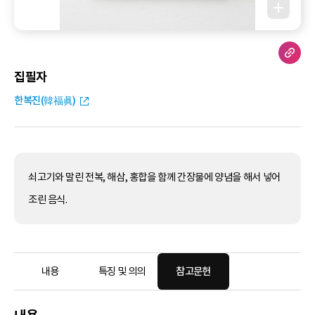
집필자
한복진(韓福眞)
쇠고기와 말린 전복, 해삼, 홍합을 함께 간장물에 양념을 해서 넣어
조린 음식.
내용
특징 및 의의
참고문헌