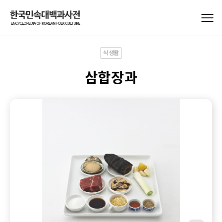
식생활
삼합장과