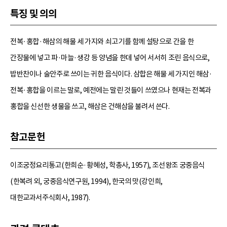
특징 및 의의
전복·홍합·해삼의 해물 세 가지와 쇠고기를 함께 설탕으로 간을 한
간장물에 넣고 파·마늘·생강 등 양념을 한데 넣어 서서히 조린 음식으로,
밥반찬이나 술안주로 쓰이는 귀한 음식이다. 삼합은 해물 세 가지인 해삼·
전복·홍합을 이르는 말로, 예전에는 말린 것들이 쓰였으나 현재는 전복과
홍합을 신선한 생물을 쓰고, 해삼은 건해삼을 불려서 쓴다.
참고문헌
이조궁정요리통고(한희순·황혜성, 학총사, 1957), 조선왕조 궁중음식
(한복려 외, 궁중음식연구원, 1994), 한국의 맛(강인희,
대한교과서주식회사, 1987).