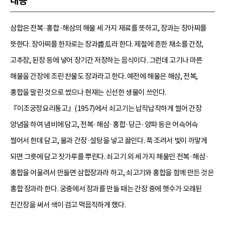
내용
삼합은 전복·홍합·해삼의 해물 세 가지 재료를 뜻하고, 장과는 장아찌를
뜻한다. 장아찌를 한자로는 장과醬瓜라 한다. 제철에 흔한 채소를 간장,
고추장, 된장 등에 넣어 장기간 저장하는 음식이다. 그런데 고기나 마른
해물을 간장에 조린 찬물도 장과라고 한다. 예전에 해물은 해삼, 전복,
홍합을 말린 것으로 썼으나 현재는 신선한 생물이 쓰인다.
『이조궁정요리통고』(1957)에서 쇠고기는 납작납작하게 썰어 간장
양념을 하여 냄비에 담고, 전복·해삼·홍합·당근·양파 등은 어슥어슥
썰어서 한데 담고, 물과 간장·설탕을 넣고 끓인다. 푹 조려서 빛이 까맣게
되면 그릇에 담고 잣가루를 뿌린다. 쇠고기 외 세 가지 해물인 전복·해삼·
홍합을 어울려서 만들면 삼합장과라 하고, 쇠고기와 홍합을 함께 만든 것은
홍합 장과라 한다. 궁중에서 장과를 만들 때는 간장 중에 햇수가 오래된
진간장을 써서 색이 검고 먹음직하게 했다.