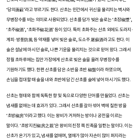
‘당의蓎藙’라고 부르기도 한다. 산초는 민간에서 귀신을 물리치는 벽사와
무병장수를 비는 의미로 사용되었다. 산초를 담가 빚은 술로는 ‘초장椒漿’,
‘초주椒酒’, ‘초화주椒花酒’ 등이 있다. 특히 초화주는 산초 외에도 도라지·
계피·방풍防風 등 약재를 넣어 빚은 술로, 도소주 屠蘇酒라고도 한다. 이
술은 설날에 마시던 술로, 나쁜 기운을 물리치는 것으로 믿어 왔다. 그래서
정월 초하루에는 집안 가장에게 산초로 빚은 술을 올려 무병장수를
기원하기도 했다. 한편 산초를 담은 소반을 초반 椒盤이라 하였으며,
손님을 접대할 때 술을 내와 초반에 담긴 산초를 술에 넣어 마시기도 했다.
산초는 형태와 함께 독특한 향 및 독으로 다양한 단어를 만들었다. 산초는
냄새를 없애는 데 효과가 있다. 그래서 산초를 갈아 섞어 벽에 칠한 방을
‘초방椒房’이라고 했다. 이는 왕비가 거처하는 방이나 궁전을 이르는
말이다. ‘초방지친椒房之親’은 왕비의 친정 쪽 친족을 일컫는 말이다. 이는
산초가 온기가 있고, 냄새를 없애며, 열매가 많아 자손이 많이 퍼지라는