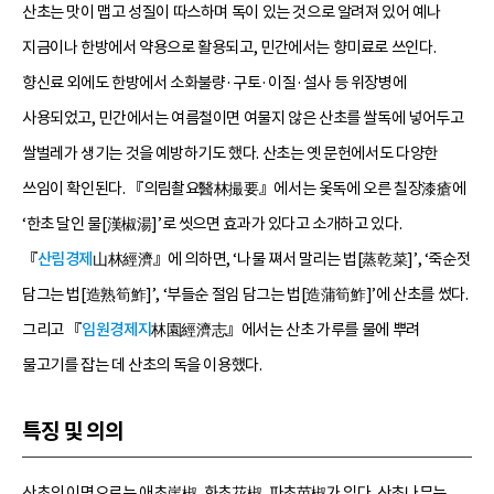
산초는 맛이 맵고 성질이 따스하며 독이 있는 것으로 알려져 있어 예나
지금이나 한방에서 약용으로 활용되고, 민간에서는 향미료로 쓰인다.
향신료 외에도 한방에서 소화불량·구토·이질·설사 등 위장병에
사용되었고, 민간에서는 여름철이면 여물지 않은 산초를 쌀독에 넣어두고
쌀벌레가 생기는 것을 예방하기도 했다. 산초는 옛 문헌에서도 다양한
쓰임이 확인된다. 『의림촬요醫林撮要』에서는 옻독에 오른 칠장漆瘡에
‘한초 달인 물[漢椒湯]’로 씻으면 효과가 있다고 소개하고 있다.
『
산림경제
山林經濟』에 의하면, ‘나물 쪄서 말리는 법[蒸乾菜]’, ‘죽순젓
담그는 법[造熟筍鮓]’, ‘부들순 절임 담그는 법[造蒲筍鮓]’에 산초를 썼다.
그리고 『
임원경제지
林園經濟志』에서는 산초 가루를 물에 뿌려
물고기를 잡는 데 산초의 독을 이용했다.
특징 및 의의
산초의 이명으로는 애초崖椒, 화초花椒, 파초芭椒가 있다. 산초나무는