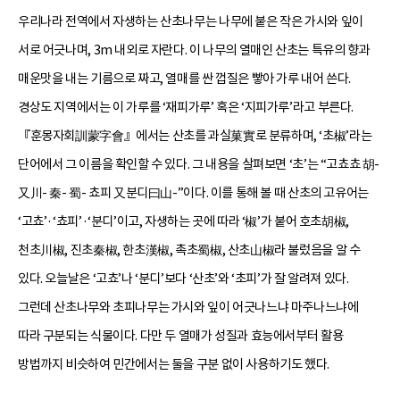
우리나라 전역에서 자생하는 산초나무는 나무에 붙은 작은 가시와 잎이
서로 어긋나며, 3m 내외로 자란다. 이 나무의 열매인 산초는 특유의 향과
매운맛을 내는 기름으로 짜고, 열매를 싼 껍질은 빻아 가루 내어 쓴다.
경상도 지역에서는 이 가루를 ‘재피가루’ 혹은 ‘지피가루’라고 부른다.
『훈몽자회訓蒙字會』에서는 산초를 과실菓實로 분류하며, ‘초椒’라는
단어에서 그 이름을 확인할 수 있다. 그 내용을 살펴보면 ‘초’는 “고쵸쵸 胡-
又川- 秦- 蜀- 쵸피 又분디曰山-”이다. 이를 통해 볼 때 산초의 고유어는
‘고쵸’·‘쵸피’·‘분디’이고, 자생하는 곳에 따라 ‘椒’가 붙어 호초胡椒,
천초川椒, 진초秦椒, 한초漢椒, 촉초蜀椒, 산초山椒라 불렀음을 알 수
있다. 오늘날은 ‘고쵸’나 ‘분디’보다 ‘산초’와 ‘초피’가 잘 알려져 있다.
그런데 산초나무와 초피나무는 가시와 잎이 어긋나느냐 마주나느냐에
따라 구분되는 식물이다. 다만 두 열매가 성질과 효능에서부터 활용
방법까지 비슷하여 민간에서는 둘을 구분 없이 사용하기도 했다.