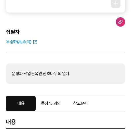
집필자
우승하(禹承河)
운향과 낙엽관목인 산초나무의 열매.
내용
특징 및 의의
참고문헌
내용