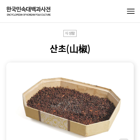
식생활
산초(山椒)