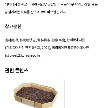
의미에서 생겨났다. 한편 사헌부 감찰을 이르는 ‘개구초開口椒’란 말은
감찰이라는 직무를 산초의 독에 비유한 말이다.
참고문헌
山林經濟, 林園經濟志, 醫林撮要, 訓蒙字會, 한의학대사전
(한의학대사전 편찬위원회, 2001), 국립국어원 표준국어대사전
(stdweb2.korean.go.kr).
관련 콘텐츠