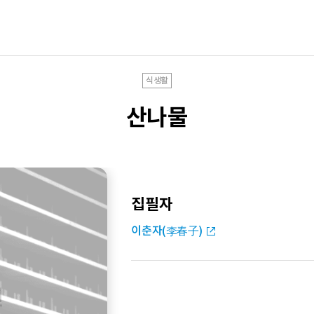
식생활
산나물
집필자
이춘자(李春子)