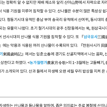
는 정확히 알 수 없지만 재배 채소와 달리 산야山野에서 자력으로 자라
 식용 기원을 미루어 짐작할 수 있다. 산나물은 수분이 많은 특성상 쉽
 있다. 청동기시대 유적인 충남 부여 송국리 유적에서 산여뀌, 동시대의 
되는 유물이 나왔다. 초기 철기시대의 광주 신창동에서는 쑥, 원삼국시대
선사시대의 산나물 식용 기원을 짐작할 수 있다. 또 『
삼국유사
三國遺
는 약용과 식용된 여러 산나물이 수록되어 있다. 『전원사시가 田園四
기
東國歲時記』에서는 입춘立春에 경기도 산골지역에서 나는 움파, 산개
상한다고 하였다. <
농가월령가
農家月令歌>의 1~3월에는 고들빼기, 씀바퀴
가 소개되어 있다. 산과 들에서 자생해 오랜 세월 우리 밥상을 지켜 온
자생하는 산나물과 들나물을 말하며, 좁은 의미로는 주로 봄철에 산이나