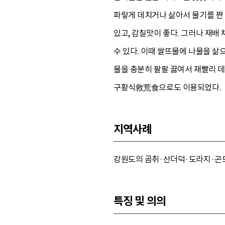
파랗게 데치거나 삶아서 물기를 짠
있고, 감칠맛이 좋다. 그러나 재배
수 있다. 이때 쌀뜨물에 나물을 삶
물을 충분히 팔팔 끓여서 재빨리 데
구황식救荒食으로도 이용되었다.
지역사례
강원도의 곰취·산더덕·도라지·곤드
특징 및 의의