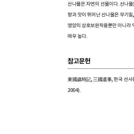
산나물은 자연의 선물이다. 산나물
향과 맛이 뛰어난 산나물은 무기질
영양의 상호보완작용뿐만 아니라 억
매우 높다.
참고문헌
東國歲時記, 三國遺事, 한국 선사유적
2004).