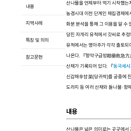
산나물을 언제부터 먹기 시작했는지
내용
농경시대 이전 단계인 채집경제에서
지역사례
화분 분석을 통해 그 이용을 알 수
당진 자개리 유적에서 갓씨로 추정
특징 및 의의
유적에서는 명아주가 각각 출토되어 
나온다. 『향약구급방鄕藥救急方』에
참고문헌
산채가 기록되어 있다. 『
동국세시
신감채辛甘菜(당귀싹)를 궁중에 진
도라지 등 여러 산채와 들나물·향채
내용
산나물은 넓은 의미로는 곳곳에서 