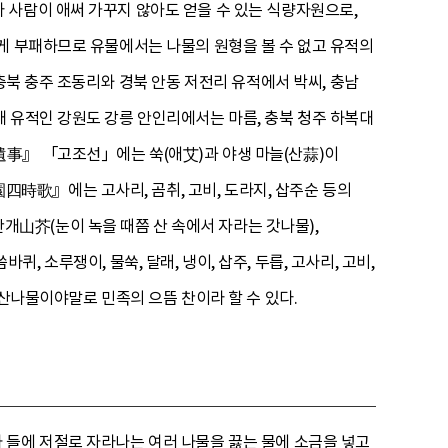
 사람이 애써 가꾸지 않아도 얻을 수 있는 식량자원으로,
게 부패하므로 유물에서는 나물의 원형을 볼 수 없고 유적의
충북 충주 조동리와 경북 안동 저전리 유적에서 박씨, 충남
 유적인 강원도 강릉 안인리에서는 마름, 충북 청주 하복대
事』 「고조선」에는 쑥(애艾)과 야생 마늘(산蒜)이
時歌』에는 고사리, 곰취, 고비, 도라지, 삽주순 등의
山芥(눈이 녹을 때쯤 산 속에서 자라는 갓나물),
, 소루쟁이, 물쑥, 달래, 냉이, 삽주, 두릅, 고사리, 고비,
 산나물이야말로 민족의 으뜸 찬이라 할 수 있다.
 들에 저절로 자라나는 여러 나물을 끓는 물에 소금을 넣고