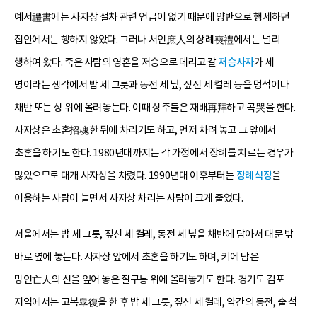
예서禮書에는 사자상 절차 관련 언급이 없기 때문에 양반으로 행세하던
집안에서는 행하지 않았다. 그러나 서인庶人의 상례喪禮에서는 널리
행하여 왔다. 죽은 사람의 영혼을 저승으로 데리고 갈
저승사자
가 세
명이라는 생각에서 밥 세 그릇과 동전 세 닢, 짚신 세 켤레 등을 멍석이나
채반 또는 상 위에 올려놓는다. 이때 상주들은 재배再拜하고 곡哭을 한다.
사자상은 초혼招魂한 뒤에 차리기도 하고, 먼저 차려 놓고 그 앞에서
초혼을 하기도 한다. 1980년대까지는 각 가정에서 장례를 치르는 경우가
많았으므로 대개 사자상을 차렸다. 1990년대 이후부터는
장례식장
을
이용하는 사람이 늘면서 사자상 차리는 사람이 크게 줄었다.
서울에서는 밥 세 그릇, 짚신 세 켤레, 동전 세 닢을 채반에 담아서 대문 밖
바로 옆에 놓는다. 사자상 앞에서 초혼을 하기도 하며, 키에 담은
망인亡人의 신을 엎어 놓은 절구통 위에 올려놓기도 한다. 경기도 김포
지역에서는 고복皐復을 한 후 밥 세 그릇, 짚신 세 켤레, 약간의 동전, 술 석