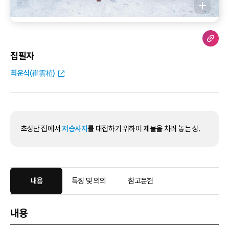
집필자
최운식(崔雲植)
초상난 집에서
저승사자
를 대접하기 위하여 제물을 차려 놓는 상.
내용
특징 및 의의
참고문헌
내용