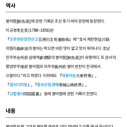
역사
붕어찜[鮒魚蒸]에 관한 기록은 조선 후기 여러 문헌에 등장한다.
이규경李圭景(1788~1856)은
『
오주연문장전산고
五洲衍文長箋散稿』에 “호서 제천현堤川縣
의림지義林池의 붕어는 먹으면 비린 맛이 없고 맛이 뛰어나다. 호남
전주부全州府 삼례역參禮驛의 붕어찜[鮒魚蒸]이 유명하다. 또 관서의
평양부平壤府 붕어찜과 의주부義州府 붕어 반찬이 전국에서
으뜸이다.”라고 하였다. 이외에도 『
대동야승
大東野乘』,
『
음식디미방
』, 『
증보산림경제
增補山林經濟』,
『
규합총서
閨閤叢書』 등에 붕어찜에 관한 기록이 전한다.
내용
붕어찜은 말 그대로 붕어를 재료로 삼아 양념하고 이를 쪄 낸 음식이다.