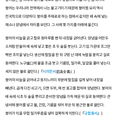
붕어는 우리나라 전역에서 나는 물고기이기 때문에 붕어찜 요리 역시
전국적으로 다양하다. 붕어를 주재료로 하는 점에서 같지만 배 속에 넣는
채소나 양념에서 차이를 보인다. 그 사례 몇 가지를 아래에 옮긴다.
붕어의 비늘을 긁고 칼로 등마루를 짼 뒤 내장을 긁어낸다. 양념을 어만두
소처럼 만들어 배 속에 넣고 좋은 초 두 술을 붓는다. 고기 입 가운데 조그만
백반 조각을 넣는다. 생선에 칼질을 한 뒤 구멍 난 데에 녹말을 묻히고 실로
동여맨다. 노구爐口에 물을 조금 붓고 기름장, 밀가루, 달걀을 풀어 넣는다.
세지 않은 불로 끓인다.(『
시의전서
是議全書』)
붕어의 비늘을 긁어내고 등지느러미 부분에 칼집을 깊게 넣어 내장을
빼낸다. 곱게 다진 쇠고기, 으깬 두부, 채 썬 표고를 합하여 양념한다. 붕어의
배 속에 식초 두 술을 뿌리고 준비한 양념을 가득 채운 뒤 실로 동여맨다. 큰
냄비에 붕어를 넣고 물, 간장, 기름을 섞어 부은 뒤 뭉근한 불로 끓인다.
붕어가 익을 무렵 밀가루즙을 넣어 걸쭉하게 익힌다.(『
규합총서
』)