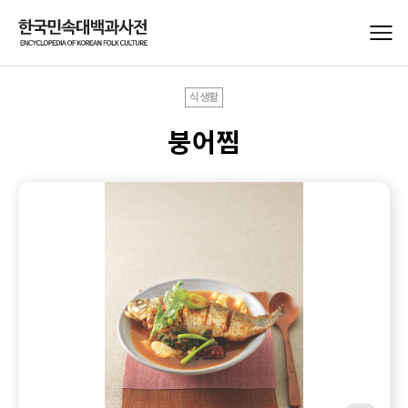
식생활
붕어찜