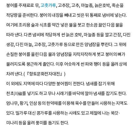
붕어를 주재료로 무,
고춧가루
, 고추장, 고추, 마늘종, 늙은호박, 죽순을
적당량을 준비한다. 붕어의 내장을 빼내고 씻은 뒤 통째로 냄비에 넣는다.
여기에 조리용 술과 식초를 약간 넣은 물을 붓고 한소끔 끓인 다음 물을
따라 낸다. 다른 냄비에 적당하게 썬 늙은 호박, 마늘종 등을 깔고 간장, 다진
생강, 다진 마늘, 고추장, 고춧가루 등으로 만든 양념장을 뿌린다. 그 위에
손질한 붕어를 올린 다음 물과 양념장을 자작자작하게 붓고 붕어의 뼈가
물러지도록 뭉근하게 졸인다. 이후 어슷하게 썬 파와 팽이 등을 올려 상에
차려 낸다.(『향토문화전자대전』)
이 외에도 지역에 따다 다양한 붕어찜이 전한다. 냄새를 잡기 위해
천초川椒를 넣기도 하고 무나 시래기를 바닥에 깔아 냄새를 잡기도 한다.
엄나무, 황기, 인삼 등의 한약재를 이용해 육수를 만들어 사용하는 지역도
있다. 밀가루 대신 콩가루를 사용하는 사례도 있고 제철에 나는 쑥갓·
미나리 등을 올려 풍미를 돕기도 한다.