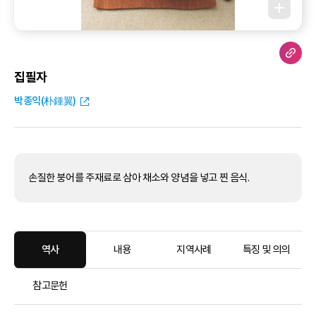
집필자
박종익(朴鍾翼)
손질한 붕어를 주재료로 삼아 채소와 양념을 넣고 찐 음식.
역사
내용
지역사례
특징 및 의의
참고문헌