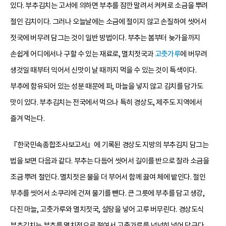
있다. 부추김치는 고서에 의하면 부추를 잠깐 말려서 켜켜로 소금을 뿌려
절인 김치이다. 그러나 오늘날에는 소금에 절이지 않고 손질하여 씻어서
젓국에 버무려 담그는 것이 일반 방법이다. 부추는 봄부터 늦가을까지
손쉽게 어디에서나 구할 수 있는 재료로, 멸치젓국과
고춧가루
에 버무려
생것일 때부터 익어서 신맛이 날 때까지 먹을 수 있는 것이 특색이다.
부추에 함유되어 있는 성분 때문에 파, 마늘을 넣지 않고 김치를 담가도
맛이 있다. 부추김치는 전국에서 먹으나 특히 경상도, 제주도 지역에서
즐겨 먹는다.
『한국민속종합조사보고서』에 기록된 경상도 지방의 부추김치 담그는
법을 보면 다음과 같다. 부추는 다듬어 씻어서 길이를 반으로 잘라 소금을
조금 뿌려 절인다. 멸치젓은 물을 더 부어서 함께 끓여 체에 밭인다. 절인
부추를 씻어서 소쿠리에 건져 물기를 뺀다. 큰 그릇에 부추를 담고 생강,
다진 마늘, 고춧가루와 멸치젓국, 설탕을 넣어 고루 버무린다. 경상도식
부추김치는 부추를 멸치젓으로 절여서 고춧가루를 넉넉히 넣어 담근다.