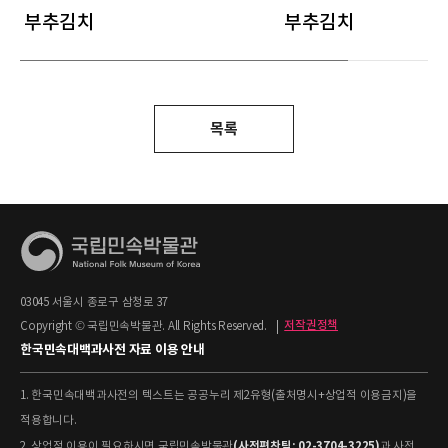
부추김치
부추김치
목록
03045 서울시 종로구 삼청로 37
Copyright © 국립민속박물관. All Rights Reserved.
|
저작권정책
한국민속대백과사전 자료 이용 안내
1. 한국민속대백과사전의 텍스트는 공공누리 제2유형(출처명시+상업적 이용금지)을
적용합니다.
(사전편찬팀: 02-3704-3225)
2. 상업적 이용이 필요하시면 국립민속박물관
과 사전