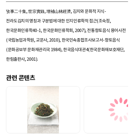
攷事二十集, 世宗實錄, 增補山林經濟, 김치와 문화적 지식-
전라도김치의 명칭과 구분법에 대한 인지인류학적 접근(조숙정,
한국문화인류학40-1, 한국문화인류학회, 2007), 전통향토음식 용어사전
(국립농업과학원, 교문사, 2010), 한국민속종합조사보고서-향토음식
(문화공보부 문화재관리국 1984), 한국음식대관4(한국문화재보호재단,
한림출판사, 2001).
관련 콘텐츠