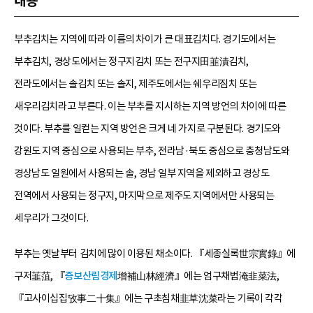
내용
부추김치는 지역에 따라 이름의 차이가 큰 대표김치다. 경기도에서는
부추김치, 경상도에서는 정구지김치 또는 전구지田韮漬김치,
전라도에서는 솔김치 또는 솔지, 제주도에서는 쉐우리짐치 또는
새우리김치라고 부른다. 이는 부추를 지시하는 지역 방언의 차이에 따른
것이다. 부추를 일컫는 지역 방언은 크게 네 가지로 구분된다. 경기도와
강원도 지역 중심으로 사용되는 부추, 전라남·북도 중심으로 충청남도와
경상남도 일원에서 사용되는 솔, 경남 일부 지역을 제외하고 경상도
전역에서 사용되는 정구지, 마지막으로 제주도 지역에서만 사용되는
세우리가 그것이다.
부추는 옛날부터 김치에 많이 이용된 채소이다. 『세종실록世宗實錄』에
구저韮菹, 『
증보산림경제
增補山林經濟』에는 엄구채법淹韭菜法,
『고사이십집攷事二十集』에는 구초침채韭草沈菜라는 기록이 각각