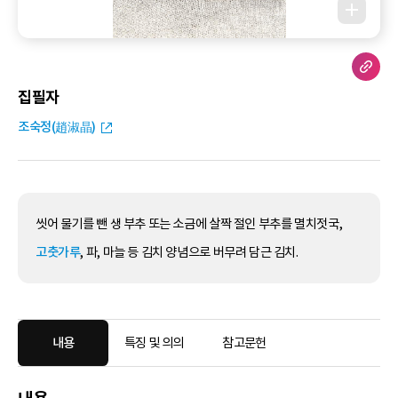
집필자
조숙정(趙淑晶)
씻어 물기를 뺀 생 부추 또는 소금에 살짝 절인 부추를 멸치젓국,
고춧가루
, 파, 마늘 등 김치 양념으로 버무려 담근 김치.
내용
특징 및 의의
참고문헌