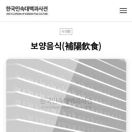
식생활
보양음식(補陽飮食)