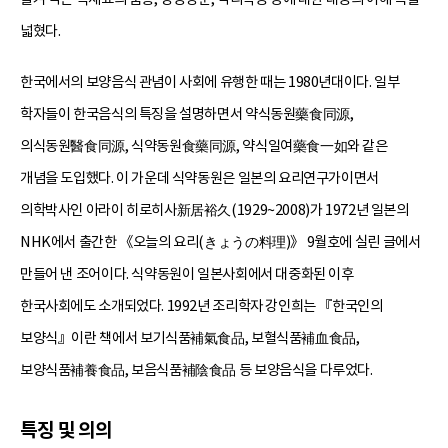
넓혔다.
한국에서의 보양음식 관념이 사회에 유행한 때는 1980년대이다. 일부
학자들이 한국음식의 특징을 설명하면서 약식동원藥食同源,
의식동원醫食同源, 식약동원食藥同源, 약식일여藥食一如와 같은
개념을 도입했다. 이 가운데 식약동원은 일본의 요리연구가이면서
의학박사인 아라이 히로히사新居裕久(1929~2008)가 1972년 일본의
NHK에서 출간한 《오늘의 요리(きょうの料理)》 9월호에 실린 글에서
만들어 낸 조어이다. 식약동원이 일본사회에서 대중화된 이후
한국사회에도 소개되었다. 1992년 조리학자 강인희는 『한국인의
보양식』이란 책에서 보기식품補氣食品, 보혈식품補血食品,
보양식품補養食品, 보음식품補陰食品 등 보양음식을 다루었다.
특징 및 의의