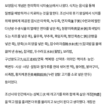
보양음식 개념은 한의학의 식치食治에서 나왔다. 식치는 음식을 통해
질병을 예방하거나 치료하는 것을 말한다. 조선시대 후기 왕실에서 식치를
위해 왕에게 제공된 음식은 타락죽, 녹두죽, 연자죽蓮子粥(수련과에 딸린
다년생 수생식물의 열매인 연자를 넣은 죽), 청량미죽靑梁米粥(회색빛이
도는 차조를 넣은 죽), 율무죽, 부추죽, 흑임자죽, 행인죽杏仁粥(은행을
넣은 죽), 양죽(소의 양을 넣은 죽), 잡수라자즙雜水刺煮汁(잡곡밥을 물에
끓여 낸 숭늉), 잡곡밥, 두수라豆水刺(팥밥), 보리밥,
구선왕도고九仙王道糕(연육·백복령·산약초·의의인·맥아초·능인·
백변두·시상·사당·설탕과 쌀가루를 한데 섞어 찐 떡), 붕어찜, 붕어구이,
쇠족찜, 황자계혼돈黃雌鷄餛飩(누런 암탉 고기를 소로 넣은 만두)
등이었다.
조선시대 민간에서는 삼복三伏 때 개고기를 파와 함께 푹 삶은 개장[狗醬]
을 먹고 땀을 흘리면 더위를 물리치고 보신이 된다고 생각했다. 개장은