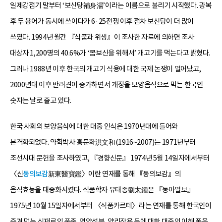
일제강점기 말부터 ‘보신탕補身湯’이라는 이름으로 불리기 시작했다. 광복
후 두 용어가 동시에 쓰이다가 6·25전쟁 이후 점차 보신탕이 더 많이
쓰였다. 1994년 월간 『식품과 위생』이 조사한 자료에 의하면 조사
대상자 1,200명의 40.6%가 ‘몸보신을 위해서’ 개고기를 먹는다고 밝혔다.
그러나 1988년 이후 한국의 개고기 식용에 대한 국제 논쟁이 일어났고,
2000년대 이후 반려견이 증가하면서 개장을 보양음식으로 먹는 한국인
숫자는 날로 줄고 있다.
한국 사회의 보양음식에 대한 대중 인식은 1970년대에 들어와
본격화되었다. 약학박사 홍문화洪文和(1916~2007)는 1971년부터
조선시대 문헌을 조사하였고, 『경향신문』 1974년 5월 14일자에서부터
〈신
동의보감
新東醫寶鑑〉이란 연재를 통해 『동의보감』의
음식효능을 대중화시켰다. 식품학자 유태종劉太鍾은 『동아일보』
1975년 10월 15일자에서부터 〈식품카르테〉라는 연재를 통해 한국인이
즐겨 먹는 식재료의 품종, 영양성분, 약리작용 등에 대한 대중의 이해 폭을