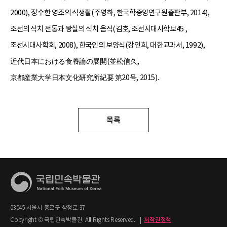
2000), 장수한 영조의 식생활(주영하, 한국학중앙연구원출판부, 2014),
조선의 식치 전통과 왕실의 식치 음식(김호, 조선시대사학보45 ,
조선시대사학회, 2008), 한국인의 보양식(강인희, 대한교과서, 1992),
近代日本における食養論の展開(並松信久,
京都産業大学日本文化研究所紀要 第20号, 2015).
목록
03045 서울시 종로구 삼청로 37
Copyright © 국립민속박물관. All Rights Reserved.
|
저작권정책