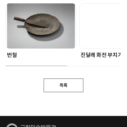
번철
진달래 화전 부치기
목록