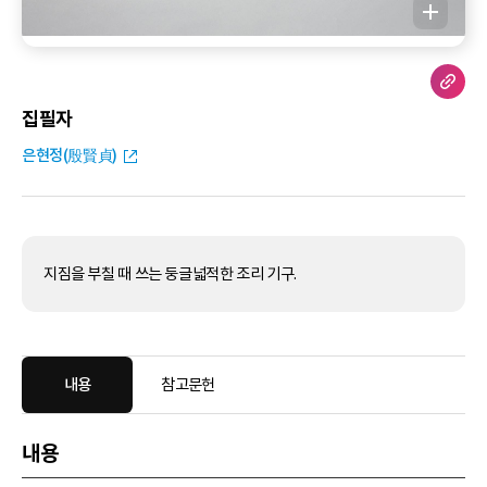
집필자
은현정(殷賢貞)
지짐을 부칠 때 쓰는 둥글넓적한 조리 기구.
내용
참고문헌
내용