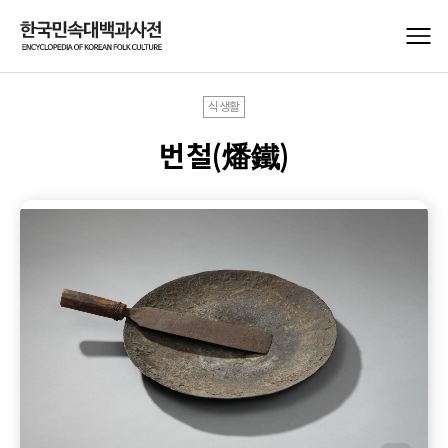
식생활
번철(燔鐵)