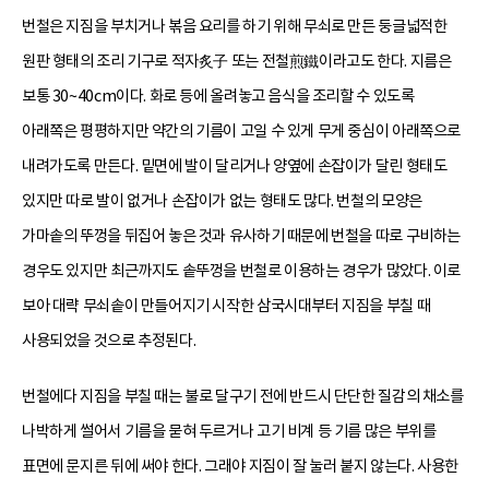
번철은 지짐을 부치거나 볶음 요리를 하기 위해 무쇠로 만든 둥글넓적한
원판 형태의 조리 기구로 적자炙子 또는 전철煎鐵이라고도 한다. 지름은
보통 30~40cm이다. 화로 등에 올려놓고 음식을 조리할 수 있도록
아래쪽은 평평하지만 약간의 기름이 고일 수 있게 무게 중심이 아래쪽으로
내려가도록 만든다. 밑면에 발이 달리거나 양옆에 손잡이가 달린 형태도
있지만 따로 발이 없거나 손잡이가 없는 형태도 많다. 번철의 모양은
가마솥의 뚜껑을 뒤집어 놓은 것과 유사하기 때문에 번철을 따로 구비하는
경우도 있지만 최근까지도 솥뚜껑을 번철로 이용하는 경우가 많았다. 이로
보아 대략 무쇠솥이 만들어지기 시작한 삼국시대부터 지짐을 부칠 때
사용되었을 것으로 추정된다.
번철에다 지짐을 부칠 때는 불로 달구기 전에 반드시 단단한 질감의 채소를
나박하게 썰어서 기름을 묻혀 두르거나 고기 비계 등 기름 많은 부위를
표면에 문지른 뒤에 써야 한다. 그래야 지짐이 잘 눌러 붙지 않는다. 사용한