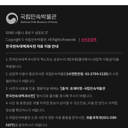
03045 서울시 종로구 삼청로 37
Copyright © 국립민속박물관. All Rights Reserved.
|
저작권정책
한국민속대백과사전 자료 이용 안내
1. 한국민속대백과사전의 텍스트는 공공누리 제2유형(출처명시+상업적 이용금지)을
적용합니다.
(사전편찬팀: 02-3704-3225)
2. 상업적 이용이 필요하시면 국립민속박물관
과 사전
협의하시기 바랍니다.
[출처: 표제어명–국립민속박물관
3. 사전의 내용을 인용·활용하실 때에는 '
한국민속대백과사전]
' 형식으로 출처를 표시해 주시기 바랍니다.
4. 사진 및 동영상은 개별 저작권 정보가 상이할 수 있으므로, 이용 전 반드시 저작권
정보를 확인하시기 바랍니다.
유물과학과(031-580-
5. 국립민속박물관 소장 사진의 원본 자료 활용을 원하시면,
5877)
로 문의하시기 바랍니다.