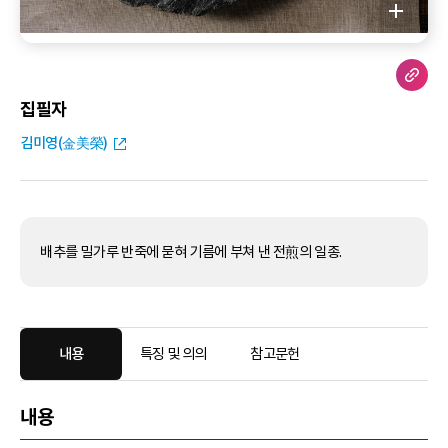
집필자
김미영(金美榮)
배추를 밀가루 반죽에 묻혀 기름에 부쳐 낸 전煎의 일종.
내용
특징 및 의의
참고문헌
내용