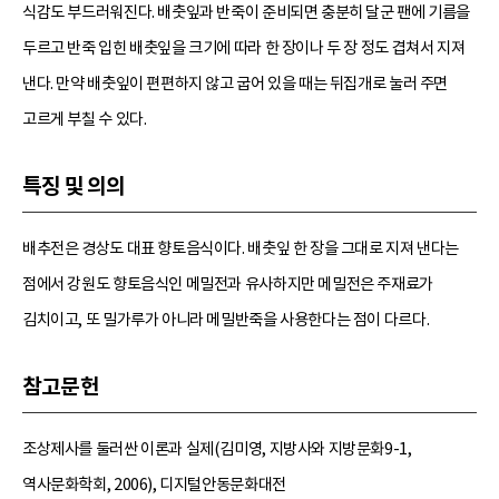
식감도 부드러워진다. 배춧잎과 반죽이 준비되면 충분히 달군 팬에 기름을
두르고 반죽 입힌 배춧잎을 크기에 따라 한 장이나 두 장 정도 겹쳐서 지져
낸다. 만약 배춧잎이 편편하지 않고 굽어 있을 때는 뒤집개로 눌러 주면
고르게 부칠 수 있다.
특징 및 의의
배추전은 경상도 대표 향토음식이다. 배춧잎 한 장을 그대로 지져 낸다는
점에서 강원도 향토음식인 메밀전과 유사하지만 메밀전은 주재료가
김치이고, 또 밀가루가 아니라 메밀반죽을 사용한다는 점이 다르다.
참고문헌
조상제사를 둘러싼 이론과 실제(김미영, 지방사와 지방문화9-1,
역사문화학회, 2006), 디지털안동문화대전