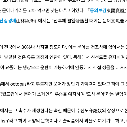
요리 조리법과 약효를 “돈같이 썰어 볶으면 그 맛이 깨끗하고 담담하
는 문어대가리를 고아 먹으면 낫는다.”고 하였다. 『
동의보감
東醫寶鑑』
산림경제
山林經濟』에서는 “산후에 발열發熱할 때에는 문어文魚를 가루
이 전국에서 30%나 차지할 정도이다. 이는 문어를 경조사에 없어서는 
가 발달한 것은 유통 과정과 연관이 있다. 동해에서 신선도를 유지하며
것이 요즘에는 냉장으로 운반이 가능하기에 안동에서 직접 생물을 데쳐서
a에서 octopus라고 부르지만 문어가 장단기 기억력이 있다고 하여 그 
월드컵에서 문어가 스페인의 우승을 예지하여 ‘도사 문어’라는 별명이
교에서는 그 촉수가 재생한다는 속신 때문에 수전노守錢奴의 상징으로 본
ilfish’라고 하여 서양의 문학이나 예술작품에서 괴물로 여기기도 하고