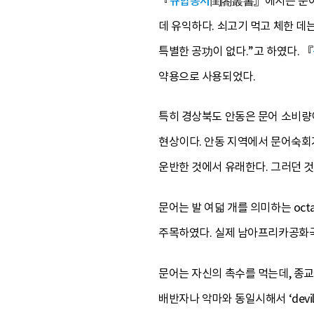
『
규합총서
閨閤叢書』에서는 문어 
데 유익하다. 쇠고기 먹고 체한 데
특별한 공功이 없다.”고 하였다. 『
약용으로 사용되었다.
특히 경상북도 안동은 문어 소비량
현상이다. 안동 지역에서 문어숙회
운반한 것에서 유래한다. 그러던 
문어는 발 여덟 개를 의미하는 oct
주목하였다. 실제 남아프리카공화국
문어는 자신의 촉수를 먹는데, 종
배반자나 악마와 동일시해서 ‘dev