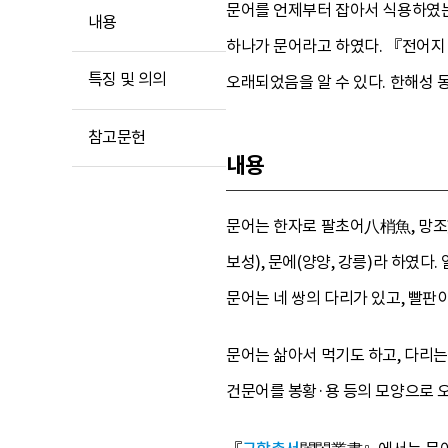
문어를 언제부터 잡아서 식용하였
내용
하나가 문어라고 하였다. 『전어지
특징 및 의의
오래되었음을 알 수 있다. 한해성 
참고문헌
내용
문어는 한자로 팔초어八梢魚, 망조望
보성), 문에(양양, 강릉)라 하였다.
문어는 네 쌍의 다리가 있고, 빨판이 
문어는 삶아서 먹기도 하고, 다리
건문어를 봉황·용 등의 모양으로 오