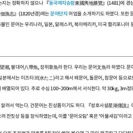
는지는 정확하지 않으나 『
동국여지승람
東國輿地勝覽』(1481)에 경
 佃漁志』(1820년경)에는
문어단지
어업을 소개하기도 하였다. 또한 
동물인 문어는 우리나라, 일본, 알래스카, 북아메리카, 미국 캘리포니아 
潮, 팔대어八帶魚, 장위章魚라 한다. 우리는 문어文魚라 하였다. 문어는
 일본에서는 미즈타코(水たこ)라고 해서 왜문어, 돌문어, 참문어 등으로도 불린
배열되어 있다. 주로 수심 100~200m에서 서식한다. 약 30kg, 3m
는 말려서 먹는다. 건문어는 진상품이기도 하다. 『성호사설星湖僿說』
려 잔칫상 등을 장식하였는데, 이를 ‘문어오림’ 혹은 ‘어물새김’이라고 