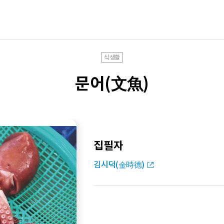
식생활
문어(文魚)
집필자
김시덕(金時德)