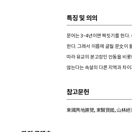
특징 및 의의
문어는 3~4년이면 짝짓기를 한다.
한다. 그래서 이름에 글월 문文이 
따라 유교의 본고장인 안동을 비롯
않는다는 속설의 다른 지역과 차이
참고문헌
東國輿地勝覽, 東醫寶鑑, 山林經濟, 