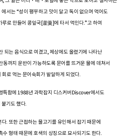
며, 그 알은 머리・배・보혈에 좋은 약으로 토하고 설사하는
에서는 “성이 평平하고 맛이 달고 독이 없으며 먹어도
로 만들어 콩잎국[藿羹]에 타서 먹인다.”고 하여
안 되는 음식으로 여겼고, 제상에도 올렸기에 나타난
 안동까지 운반이 가능하도록 문어를 뜨거운 물에 데쳐서
 회로 먹는 문어숙회가 발달하게 되었다.
영특함에 1988년 과학잡지 디스커버Discover에서도
 붙기도 했다.
다. 또한 근접하는 물고기를 유인해서 잡기 때문에
, 촉수 형태 때문에 호색의 상징으로 묘사되기도 한다.