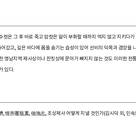
 수컷은 그 후 바로 죽고 암컷은 알이 부화할 때까지 먹지 않고 지키다
들어갔고, 깊은 바다에 몸을 숨기는 습성이 있어 선비의 덕목과 겸양을 
한 영남지역 제사상이나 잔칫상에 문어가 빠지지 않는 것도 이러한 전통
가 있다.
惺所覆瓿藁, 佃漁志, 조상제사 어떻게 지낼 것인가(김시덕 외, 민속원, 2