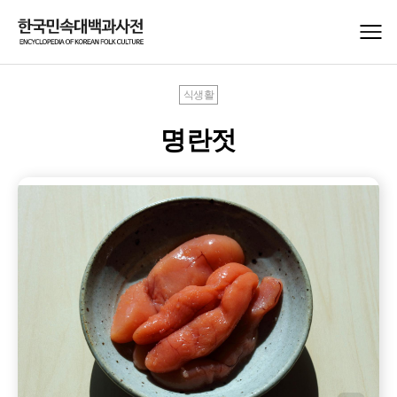
식생활
명란젓