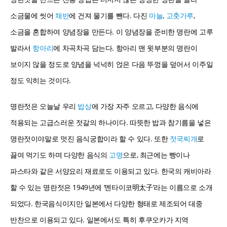
소금물에 씻어
채반
에 건져 물기를 뺀다. 다진
마늘
,
고춧가루
,
소금을 혼합하여 양념장을 만든다. 이 양념장을 준비한 명란에 고루
발라서
항아리
에 차곡차곡 담는다. 항아리 맨 윗부분의 명란이
보이지 않을 정도로 양념을 넉넉히 얹은 다음 뚜껑을 덮어서 이주일
정도 익히는 것이다.
명란젓은 오늘날 우리
밥상
에 가장 자주 오르고, 다양한 음식에
적용되는 고급스러운 젓갈의 하나이다. 따뜻한 밥과 참기름을 넣은
명란젓이야말로 멋진 음식궁합이라 할 수 있다. 또한
젓국찌개
로
끓여 먹기도 하며 다양한 음식의
고명
으로, 최근에는 빵이나
파스타와 같은 서양요리 재료로도 이용되고 있다. 한국의 캐비아라
할 수 있는 명란젓은 1949년에 ‘멘타이코明太子’라는 이름으로 소개
되었다. 한국음식이지만 일본에서 다양한 형태로 제조되어 대중
반찬으로 이용되고 있다. 일본에서도 특히 후쿠오카가 지역