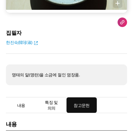
집필자
한진숙(韓珍淑)
명태의 알(명란)을 소금에 절인 염장품.
특징 및
내용
참고문헌
의의
내용