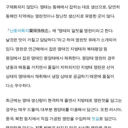
구체화되지 않았다. 명태는 동해에서 잡히는 대표 생선으로, 당연히
동해안 지역에는 명란젓이나 창난젓 생산지로 유명한 곳이 많다.
『
난호어목지
蘭湖漁牧志』에 “명태의 알젓을 명란이라고 한다.
날것은 맛이 거칠고 담담하다.”라고 하여 명란젓 유래가 소개되어
있다. 명란은 연근해에서 잡은 명태인 지방태와 북태평양 등
원양에서 잡은 명태인 원양태에서 채취한다. 원양태 명란의 경우
냉동과 해동을 거치면서 품질이 저하되지만 지방태 명란은 선어
상태의 명태에서 채취해서 냉장 상태로 공급하기 때문에 품질이
다소 우수하다.
최근에는 명태 생산량이 현격하게 줄면서 지방태로 명란젓을 담그는
경우는 매우 드물며, 대부분 원양태를 이용해서 담근다. 또한 러시아,
중국, 북한 등지에서 직접 가공된 명란을 수입하여
젓갈
로 담근다.
명란젓을 만드는 전통 방법은 터지지 않은 싱싱한 명란을 골라