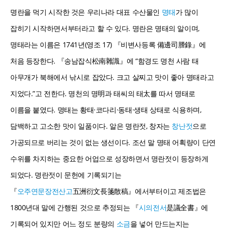
명란을 먹기 시작한 것은 우리나라 대표 수산물인
명태
가 많이
잡히기 시작하면서부터라고 할 수 있다. 명란은 명태의 알이며,
명태라는 이름은 1741년(영조 17) 『비변사등록 備邊司謄錄』에
처음 등장한다. 『송남잡식松南雜識』에 “함경도 명천 사람 태
아무개가 북해에서 낚시로 잡았다. 크고 살찌고 맛이 좋아 명태라고
지었다.”고 전한다. 명천의 명明과 태씨의 태太를 따서 명태로
이름을 붙였다. 명태는 황태·코다리·동태·생태 상태로 식용하며,
담백하고 고소한 맛이 일품이다. 알은 명란젓, 창자는
창난젓
으로
가공되므로 버리는 것이 없는 생선이다. 조선 말 명태 어획량이 단연
수위를 차지하는 중요한 어업으로 성장하면서 명란젓이 등장하게
되었다. 명란젓이 문헌에 기록되기는
『
오주연문장전산고
五洲衍文長箋散稿』에서부터이고 제조법은
1800년대 말에 간행된 것으로 추정되는 『
시의전서
是議全書』에
기록되어 있지만 어느 정도 분량의
소금
을 넣어 만드는지는