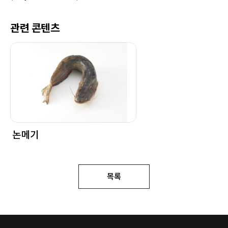
관련 콘텐츠
논메기
목록