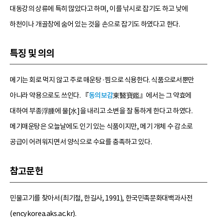
대동강의 상류에 특히 많았다고 하며, 이를 낚시로 잡기도 하고 낮에
하천이나 개골창에 숨어 있는 것을 손으로 잡기도 하였다고 한다.
특징 및 의의
메기는 회로 먹지 않고 주로 매운탕·찜으로 식용한다. 식품으로서뿐만
아니라 약용으로도 쓰인다. 『
동의보감
東醫寶鑑』에서는 그 약효에
대하여 부종浮腫에 물[水]을 내리고 소변을 잘 통하게 한다고 하였다.
메기매운탕은 오늘날에도 인기 있는 식품이지만, 메기 개체 수 감소로
공급이 어려워지면서 양식으로 수요를 충족하고 있다.
참고문헌
민물고기를 찾아서(최기철, 한길사, 1991), 한국민족문화대백과사전
(encykorea.aks.ac.kr).