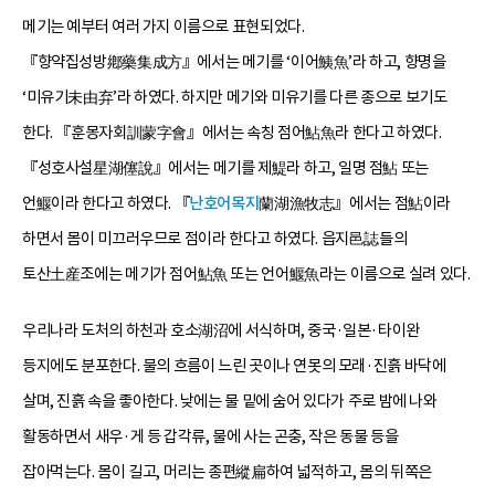
메기는 예부터 여러 가지 이름으로 표현되었다.
『향약집성방鄕藥集成方』에서는 메기를 ‘이어鮧魚’라 하고, 향명을
‘미유기未由弃’라 하였다. 하지만 메기와 미유기를 다른 종으로 보기도
한다. 『훈몽자회訓蒙字會』에서는 속칭 점어鮎魚라 한다고 하였다.
『성호사설星湖僿說』에서는 메기를 제鯷라 하고, 일명 점鮎 또는
언鰋이라 한다고 하였다. 『
난호어목지
蘭湖漁牧志』에서는 점鮎이라
하면서 몸이 미끄러우므로 점이라 한다고 하였다. 읍지邑誌들의
토산土産조에는 메기가 점어鮎魚 또는 언어鰋魚라는 이름으로 실려 있다.
우리나라 도처의 하천과 호소湖沼에 서식하며, 중국·일본·타이완
등지에도 분포한다. 물의 흐름이 느린 곳이나 연못의 모래·진흙 바닥에
살며, 진흙 속을 좋아한다. 낮에는 물 밑에 숨어 있다가 주로 밤에 나와
활동하면서 새우·게 등 갑각류, 물에 사는 곤충, 작은 동물 등을
잡아먹는다. 몸이 길고, 머리는 종편縱扁하여 넓적하고, 몸의 뒤쪽은