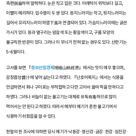
측편側扁하여 얄팍하다. 눈은 작고 입은 크다. 아래턱이 위턱보다 길고,
이빨이 예리하다. 입수염이 두 쌍 있다. 등지느러미는 작고, 뒷지느러미는
길어서 꼬리지느러미 하엽下葉과 연결되어 있다. 가슴지느러미에는 굵은
가시가 있다. 등과 옆구리는 암갈색 또는 황갈색이고, 구름 모양의
불규칙한 반문이 있다. 그러나 이 무늬가 전혀 없는 경우도 있다. 산란기는
5~6월이다.
고서를 보면 『
증보산림경제
增補山林經濟』에서는 맛이 매우 좋으며,
감장즙甘醬汁에 넣어 삶는다고 하였다. 『난호어목지』에서는 식용을
언급하면서 회나 구이로는 부적합하고 다만 고아서 끓여 먹을 만하다고
하였다. 그러나 비늘이 없는 물고기는 대체로 유독有毒하므로 많이
먹어서는 안 된다고 하였다. 따라서 예부터 메기가 흔한 물고기여서
식용하기 쉬웠음을 알 수 있다.
한말의 한 조사에 의하면 당시 메기가 낙동강·영산강·금강·한강·임진강·