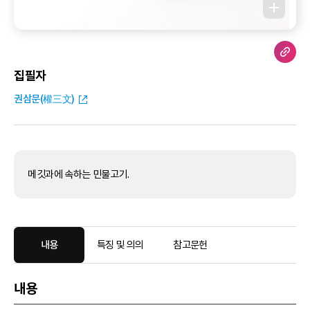
집필자
권삼문(權三文)
메깃과에 속하는 민물고기.
내용
특징 및 의의
참고문헌
내용