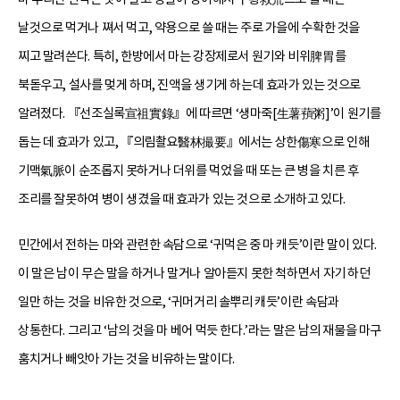
날것으로 먹거나 쪄서 먹고, 약용으로 쓸 때는 주로 가을에 수확한 것을
찌고 말려쓴다. 특히, 한방에서 마는 강장제로서 원기와 비위脾胃를
북돋우고, 설사를 멎게 하며, 진액을 생기게 하는데 효과가 있는 것으로
알려졌다. 『선조실록宣祖實錄』에 따르면 ‘생마죽[生薯蕷粥]’이 원기를
돕는 데 효과가 있고, 『의림촬요醫林撮要』에서는 상한傷寒으로 인해
기맥氣脈이 순조롭지 못하거나 더위를 먹었을 때 또는 큰 병을 치른 후
조리를 잘못하여 병이 생겼을 때 효과가 있는 것으로 소개하고 있다.
민간에서 전하는 마와 관련한 속담으로 ‘귀먹은 중 마 캐듯’이란 말이 있다.
이 말은 남이 무슨 말을 하거나 말거나 알아듣지 못한 척하면서 자기 하던
일만 하는 것을 비유한 것으로, ‘귀머거리 솔뿌리 캐듯’이란 속담과
상통한다. 그리고 ‘남의 것을 마 베어 먹듯 한다.’라는 말은 남의 재물을 마구
훔치거나 빼앗아 가는 것을 비유하는 말이다.