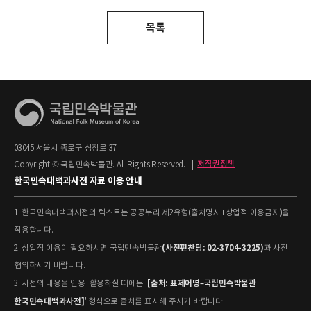
목록
03045 서울시 종로구 삼청로 37
Copyright © 국립민속박물관. All Rights Reserved.
|
저작권정책
한국민속대백과사전 자료 이용 안내
1. 한국민속대백과사전의 텍스트는 공공누리 제2유형(출처명시+상업적 이용금지)을
적용합니다.
(사전편찬팀: 02-3704-3225)
2. 상업적 이용이 필요하시면 국립민속박물관
과 사전
협의하시기 바랍니다.
[출처: 표제어명–국립민속박물관
3. 사전의 내용을 인용·활용하실 때에는 '
한국민속대백과사전]
' 형식으로 출처를 표시해 주시기 바랍니다.