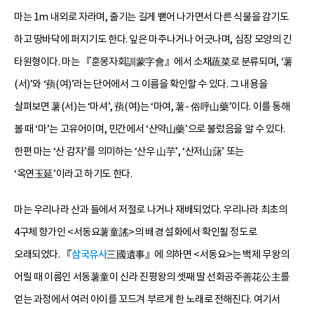
마는 1m 내외로 자라며, 줄기는 길게 뻗어 나가면서 다른 식물을 감기도
하고 땅바닥에 퍼지기도 한다. 잎은 마주나거나 어긋나며, 심장 모양의 긴
타원형이다. 마는 『훈몽자회訓蒙字會』에서 소채蔬菜로 분류되며, ‘薯
(서)’와 ‘蕷(여)’라는 단어에서 그 이름을 확인할 수 있다. 그 내용을
살펴보면 薯(서)는 ‘마셔’, 蕷(여)는 ‘마여, 薯- 俗呼山藥’이다. 이를 통해
볼 때 ‘마’는 고유어이며, 민간에서 ‘산약山藥’으로 불렀음을 알 수 있다.
한편 마는 ‘산 감자’를 의미하는 ‘산우 山芋’, ‘산저山藷’ 또는
‘옥연玉延’이라고 하기도 한다.
마는 우리나라 산과 들에서 저절로 나거나 재배되었다. 우리나라 최초의
4구체 향가인 <서동요薯童謠>의 배경 설화에서 확인될 정도로
오래되었다. 『
삼국유사
三國遺事』에 의하면 <서동요>는 백제 무왕의
어릴 때 이름인 서동薯童이 신라 진평왕의 셋째 딸 선화공주善花公主를
얻는 과정에서 여러 아이를 꼬드겨 부르게 한 노래로 전해진다. 여기서