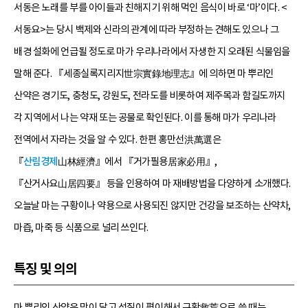
서동은 노래를 부를 아이들과 친해지기 위해 먹인 음식이 바로 ‘마’이다. <
서동요>는 당시 백제와 신라의 관계에 따라 부정하는 견해도 있으나 그
배경 설화에 언급될 정도로 마가 우리나라에서 자생한 지 오래된 식물임을
말해 준다. 『세종실록지리지世宗實錄地理志』에 의하면 마 뿌리인
산약은 경기도, 충청도, 강원도, 전라도를 비롯하여 제주목과 함길도까지
각 지역에서 나는 약재 또는 공물로 확인된다. 이를 통해 마가 우리나라
전역에서 자라는 것을 알 수 있다. 한편 홍만선洪萬選은
『
산림경제
山林經濟』에서 『거가필용居家必用』,
『산거사요山居四要』 등을 인용하여 마 재배방법을 다양하게 소개했다.
오늘날 마는 구황이나 약용으로 사용되진 않지만 건강을 보조하는 산약차,
마즙, 마죽 등 식품으로 널리 쓰인다.
특징 및 의의
마 뿌리인 산약은 맛이 달고 성질이 평이해서 구황救荒으로 쓸 때는