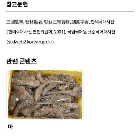
참고문헌
三國遺事, 醫林撮要, 朝鮮王朝實錄, 訓蒙字會, 한의학대사전
(한의학대사전 편찬위원회, 2001), 국립국어원 표준국어대사전
(stdweb2.korean.go.kr).
관련 콘텐츠
마