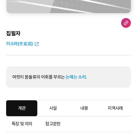
집필자
이소라(李素羅)
여럿이 몸돌류의 어휘를 부르는
논매는 소리
.
개관
사설
내용
지역사례
특징 및 의의
참고문헌