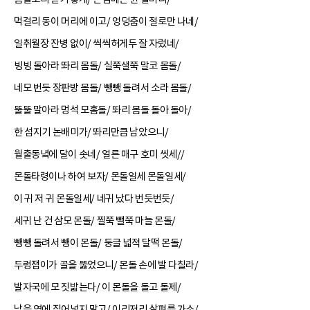
먹걸리 동이 머리에 이고/ 엉덩춤이 절로만 나네/
일취월장 잔병 없이/ 씩씩허게두 잘 자렀네/
빙빙 돌아라 똬리 몸돌/ 실쭉샐쭉 말코 몸돌/
네모 번듯 장판방 몸돌/ 뺑뺑 돌려서 소라 몸돌/
뚤뚤 말아라 멍석 모홈돌/ 똬리 몸돌 돌아 돌아/
한 섬지기 논배미가/ 똬리만큼 남았으니/
월출동녘에 달이 솟네/ 얼른 매구 호미 씻세//
몬돌타령이나 하여 보자/ 몬돌일세 몬돌일세/
이 귀 저 귀 몬돌일세/ 네귀 났다 번듯번듯/
세귀 난 건 삼모 몬돌/ 찔쭉 뺄쭉 마늘 몬돌/
뺑뺑 돌려서 뺑이 몬돌/ 둥글 넓적 달떡 몬돌/
두렁잽이가 골을 뚫었으니/ 몬돌 손에 발 다칠라/
발자국에 모 짓밟는다/ 이 몬돌을 돌고 돌제/
남을 옆에 집어넣지 말고/ 이리저리 살펴를 가소/