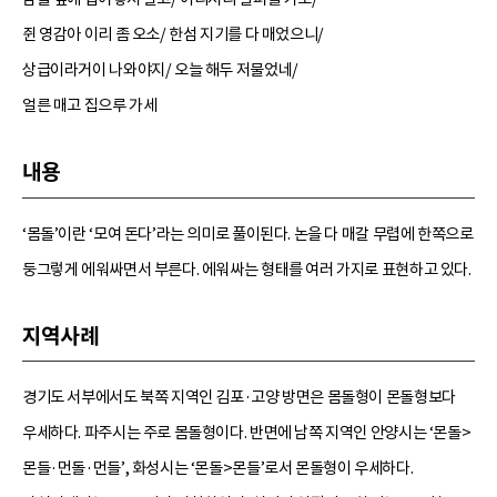
쥔 영감아 이리 좀 오소/ 한섬 지기를 다 매었으니/
상급이라거이 나와야지/ 오늘 해두 저물었네/
얼른 매고 집으루 가세
내용
‘몸돌’이란 ‘모여 돈다’라는 의미로 풀이된다. 논을 다 매갈 무렵에 한쪽으로
둥그렇게 에워싸면서 부른다. 에워싸는 형태를 여러 가지로 표현하고 있다.
지역사례
경기도 서부에서도 북쪽 지역인 김포·고양 방면은 몸돌형이 몬돌형보다
우세하다. 파주시는 주로 몸돌형이다. 반면에 남쪽 지역인 안양시는 ‘몬돌>
몬들·먼돌·먼들’, 화성시는 ‘몬돌>몬들’로서 몬돌형이 우세하다.