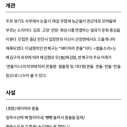
개관
주로 경기도 서부에서 논을 다 매갈 무렵에 농군들이 한군데로 모여들며
부르는 소리이다. 김포·고양·안양·화성시를 연결하는 일대가 문화 중심을
이룬다. 인접한 충남 천안시 입장면과 아산시 선장면에서도 드물게나마
채록되었다. 이념형적인 반복구는 “에이여라 몬돌”이다. <몸돌소리>는
메김구의 유무에 따라 메김형과 무(無)메김형, 반복구의 주요 어휘가
‘몬돌’이냐의 여부에 따라 몬돌형·몸돌형 및 기타형(몬들·몬둘·먼돌·먼들
등)으로 나누어 볼 수 있다.
사설
(후렴) 에이여라 몸돌
일락서산에 해 떨어지네/ 뺑뺑 돌려서 몸돌을 질제/
몸돌소리 듣기 좋게/ 논김매는 쥔 할머니/