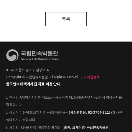
목록
03045 서울시 종로구 삼청로 37
Copyright © 국립민속박물관. All Rights Reserved.
|
저작권정책
한국민속대백과사전 자료 이용 안내
1. 한국민속대백과사전의 텍스트는 공공누리 제2유형(출처명시+상업적 이용금지)을
적용합니다.
(사전편찬팀: 02-3704-3225)
2. 상업적 이용이 필요하시면 국립민속박물관
과 사전
협의하시기 바랍니다.
[출처: 표제어명–국립민속박물관
3. 사전의 내용을 인용·활용하실 때에는 '