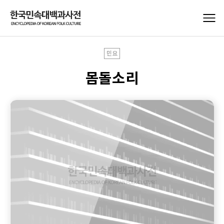
민요
몸돌소리