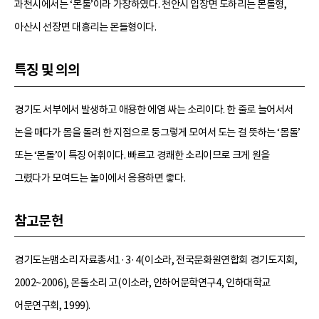
과천시에서는 ‘몬둘’이라 가창하였다. 천안시 입장면 도하리는 몬돌형,
아산시 선장면 대흥리는 몬들형이다.
특징 및 의의
경기도 서부에서 발생하고 애용한 에염 싸는 소리이다. 한 줄로 늘어서서
논을 매다가 몸을 돌려 한 지점으로 둥그렇게 모여서 도는 걸 뜻하는 ‘몸돌’
또는 ‘몬돌’이 특징 어휘이다. 빠르고 경쾌한 소리이므로 크게 원을
그렸다가 모여드는 놀이에서 응용하면 좋다.
참고문헌
경기도논맴소리 자료총서1·3·4(이소라, 전국문화원연합회 경기도지회,
2002~2006), 몬돌소리 고(이소라, 인하어문학연구4, 인하대학교
어문연구회, 1999).