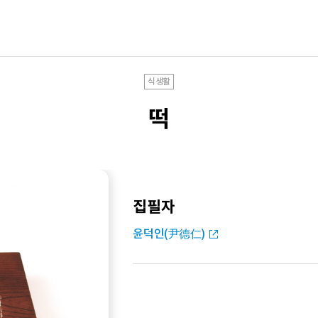
식생활
떡
집필자
윤덕인(尹德仁)