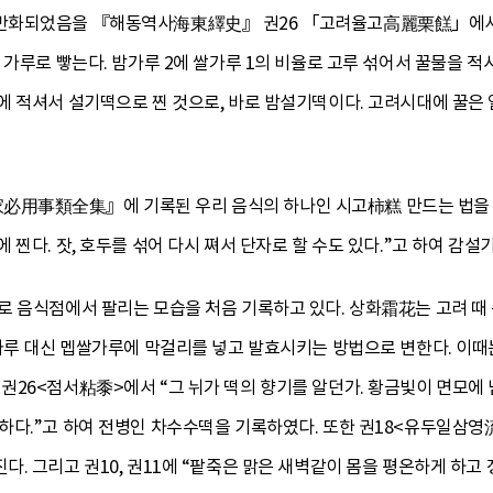
반화되었음을 『해동역사海東繹史』 권26 「고려율고高麗栗餻」에서 확
 가루로 빻는다. 밤가루 2에 쌀가루 1의 비율로 고루 섞어서 꿀물을 적
에 적셔서 설기떡으로 찐 것으로, 바로 밤설기떡이다. 고려시대에 꿀은
事類全集』에 기록된 우리 음식의 하나인 시고柿糕 만드는 법을 보면 “
찐다. 잣, 호두를 섞어 다시 쪄서 단자로 할 수도 있다.”고 하여 감설
로 음식점에서 팔리는 모습을 처음 기록하고 있다. 상화霜花는 고려 때
밀가루 대신 멥쌀가루에 막걸리를 넣고 발효시키는 방법으로 변한다. 이
권26<점서粘黍>에서 “그 뉘가 떡의 향기를 알던가. 황금빛이 면모에
하다.”고 하여 전병인 차수수떡을 기록하였다. 또한 권18<유두일
. 그리고 권10, 권11에 “팥죽은 맑은 새벽같이 몸을 평온하게 하고 