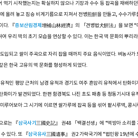
 먹기 시작했는지는 확실하지 않으나 기장과 수수 등 잡곡을 재배하
판에 올려 놓고 짐승 비계기름으로 지져서 전병煎餠을 만들고, 수수가루
이다. 『
증보산림경제
增補山林經濟』의 「견병법犬餠法」을 보면 “메
여 우리 떡의 초기 모습을 연상할 수 있다. 이는 한국 떡 문화의 뿌리라고
 도입되고 쌀이 주곡으로 자리 잡을 때까지 주요 음식이었다. 벼농사가 
같은 한국 고유의 떡 문화를 형성하게 되었다.
 유적인 평양 근처의 남경 유적과 경기도 여주 흔암리 유적에서 탄화미가 
탄화미가 발견되었다. 한편 함경북도 나진 초도 패총 등 청동기시대 유
미루어보아 그 시기에 이르면 쌀가루에 잡곡 등을 섞어 팥시루떡, 콩시
으로는 『
삼국사기
三國史記』 권48 「백결선생」에 “떡방아 소리를 
수 있다. 또 『
삼국유사
三國遺事』 권2 가락국기에 “법민왕 19년에 