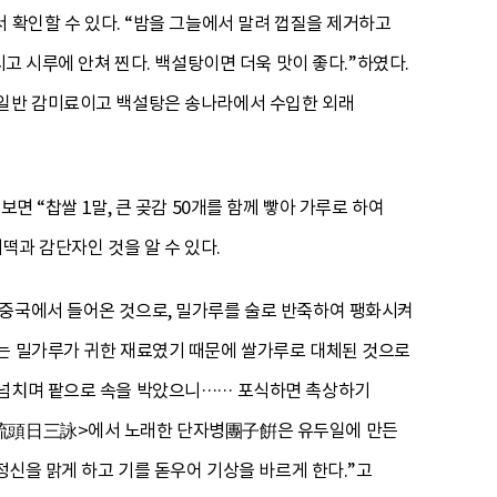
인할 수 있다. “밤을 그늘에서 말려 껍질을 제거하고
시고 시루에 안쳐 찐다. 백설탕이면 더욱 맛이 좋다.”하였다.
 일반 감미료이고 백설탕은 송나라에서 수입한 외래
찹쌀 1말, 큰 곶감 50개를 함께 빻아 가루로 하여
기떡과 감단자인 것을 알 수 있다.
 중국에서 들어온 것으로, 밀가루를 술로 반죽하여 팽화시켜
때는 밀가루가 귀한 재료였기 때문에 쌀가루로 대체된 것으로
 넘치며 팥으로 속을 박았으니…… 포식하면 촉상하기
삼영流頭日三詠>에서 노래한 단자병團子餠은 유두일에 만든
정신을 맑게 하고 기를 돋우어 기상을 바르게 한다.”고