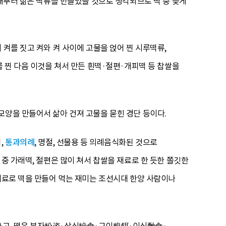
 때부터 삶은 떡류를 만들었을 것으로 생각되므로 떡 중 늦게
 켜를 짓고 켜와 켜 사이에 고물을 얹어 찐 시루떡류,
를 찐 다음 이것을 쳐서 만든 흰떡·절편·개피떡 등 찹쌀을
모양을 만들어서 삶아 건져 고물을 묻힌 경단 등이다.
,
통과의례
, 명절, 선물용 등 의례음식화된 것으로
중 가래떡, 절편은 많이 쳐서 찹쌀을 재료로 한 듯한 쫄깃한
 재료로 떡을 만들어 먹는 재미는 조선시대 한양 사람이나