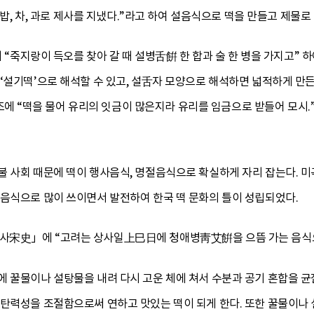
 쌀밥, 차, 과로 제사를 지냈다.”라고 하여 설음식으로 떡을 만들고 제물로
때 “죽지랑이 득오를 찾아 갈 때 설병舌餠 한 합과 술 한 병을 가지고” 
‘설기떡’으로 해석할 수 있고, 설舌자 모양으로 해석하면 넓적하게 만
“떡을 물어 유리의 잇금이 많은지라 유리를 임금으로 받들어 모시.”
불 사회 때문에 떡이 행사음식, 명절음식으로 확실하게 자리 잡는다. 
사음식으로 많이 쓰이면서 발전하여 한국 떡 문화의 틀이 성립되었다.
사宋史」에 “고려는 상사일上巳日에 청애병靑艾餠을 으뜸 가는 음식으로
 꿀물이나 설탕물을 내려 다시 고운 체에 쳐서 수분과 공기 혼합을 균
탄력성을 조절함으로써 연하고 맛있는 떡이 되게 한다. 또한 꿀물이나 