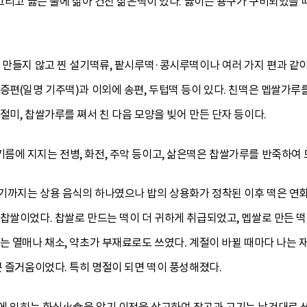
 그리고 끓는 물에 삶아 건진 삶은떡이 있다. 끓이는 용구가 구비되었을
 만들지 않고 찐 설기떡류, 팥시루떡·콩시루떡이나 여러 가지 편과 같이
증편(일명 기주떡)과 이외에 송편, 두텁떡 등이 있다. 친떡은 멥쌀가루
절미, 찹쌀가루를 쪄서 친 다음 모양을 빚어 만든 단자 등이다.
에 지지는 전병, 화전, 주악 등이고, 삶은떡은 찹쌀가루를 반죽하여 
기까지는 상용 음식의 하나였으나 밥의 상용화가 정착된 이후 떡은 연회
찹쌀이었다. 찹쌀로 만드는 떡이 더 귀하게 취급되었고, 멥쌀로 만든 떡 
는 열매나 채소, 약초가 부재료로도 쓰였다. 계절이 바뀔 때마다 나는
큰 즐거움이었다. 특히 명절이 되면 떡이 풍성해졌다.