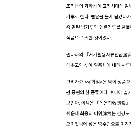
조리법의 과학성이 고려시대에 일
가루로 한다. 멥쌀을 물에 담갔다가
즉 말린 밤가루와 멥쌀가루를 꿀물
식품으로 귀한 것이었다.
원나라의 『거가필용사류전집居家必用
대추고와 섞어 말총체에 내려 시루에 
고려가요 <쌍화점>은 떡이 상품으
찐 증편의 한 종류이다. 후대에 
보인다. 이색은 『목은집牧隱集』 
쉬운데 최옹의 비위脾胃는 건강도 
오미잣국에 넣은 떡수단으로 여겨진다