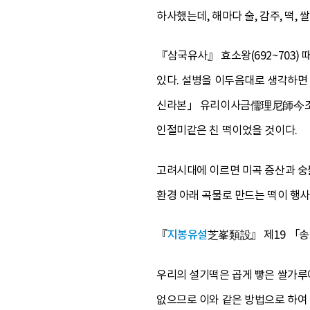
하사했는데, 해마다 술, 감주, 떡,
『삼국유사』 효소왕(692~703) 
있다. 설병을 이두음대로 생각하면 
신라본」 유리이사금儒理尼師今조에 
인절미같은 친 떡이었을 것이다.
고려시대에 이르면 미곡 증산과 숭
환경 아래 곡물로 만드는 떡이 행
『
지봉유설
芝峯類設』 제19 「송
우리의 설기떡은 곱게 빻은 쌀가루에
없으므로 이와 같은 방법으로 하여 