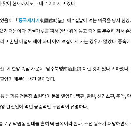
나 맛이 현재까지도 그대로 이어지고 있다.
먹었음이 『
동국세시기
東國歲時記』에 “설날에 먹는 떡국을 당시 한양
었기 때문이다. 멥쌀가루를 쪄서 안반 위에 놓고 떡메로 무수히 쳐서 손
리고 손님 대접도 해야 하니 아예 떡집에서 사는 경우가 많았다. 풍속
 한양 속담 가운데 ‘남주북병南酒北餠’이란 것이 있다고 하였다. 남
 팔았기 때문에 생긴 말이었다.
전통 병과류 전문점 호원당이 문을 열었다. 백편, 꿀편, 신검초편, 주악,
국왕 탄신일에 먹던 궁중떡인 두텁떡이 유명하다.
종로구 낙원동 일대를 흔히 떡 골목이라 한다. 조선 왕조가 패망하면서