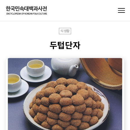
식생활
두텁단자