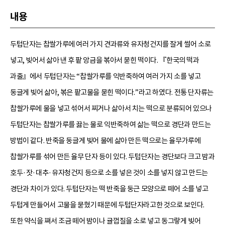
내용
두텁단자는 찹쌀가루에 여러 가지 견과류와 유자청건지를 잘게 썰어 소로
넣고, 빚어서 삶아 낸 후 팥 앙금을 볶아서 묻힌 떡이다. 『한국의 떡과
과줄』에서 두텁단자는 “찹쌀가루를 익반죽하여 여러 가지 소를 넣고
둥글게 빚어 삶아, 볶은 팥고물을 묻힌 떡이다.”라고 하였다. 전통 단자류는
찹쌀가루에 물을 넣고 섞어서 찌거나 삶아서 치는 떡으로 분류되어 있으나
두텁단자는 찹쌀가루를 끓는 물로 익반죽하여 삶는 떡으로 경단과 만드는
방법이 같다. 반죽을 둥글게 빚어 물에 삶아 만든 떡으로는 율무가루에
찹쌀가루를 섞어 만든 율무 단자 등이 있다. 두텁단자는 경단보다 크고 밤과
호두·잣·대추·유자청건지 등으로 소를 넣은 것이 소를 넣지 않고 만드는
경단과 차이가 있다. 두텁단자는 떡 반죽을 둥근 모양으로 떼어 소를 넣고
두텁게 만들어서 고물을 묻혔기 때문에 두텁단자라고한 것으로 보인다.
또한 약식을 쪄서 조금 떼어 밤이나 귤껍질을 소로 넣고 동그랗게 빚어