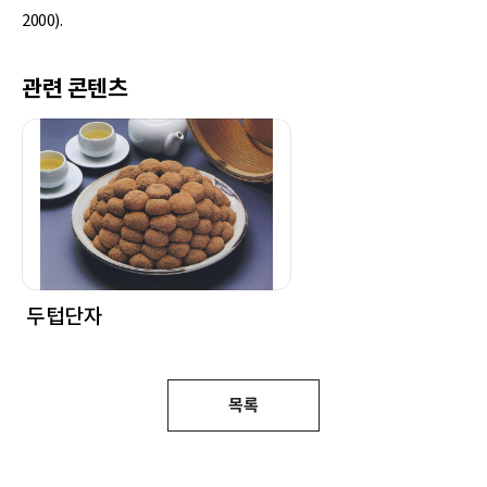
2000).
관련 콘텐츠
두텁단자
목록