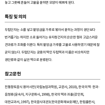
놓고 그릇째 흔들어 고물을 묻히면 모양이 예쁘게 된다.
특징 및 의의
두텁단자는 소를 넣고 팥앙금을 가루로 볶아서 묻히는 과정이 경단보다
번거롭기는 하지만 소로 들어가는 유자청건지의 은은한 향과 고급스러운
견과류가 조화를 이룬다. 특히 팥앙금 가루를 고물로 사용하였기 때문에 잘
굳지 않는다. 두텁단자는 궁중의 떡인 두텁떡과 이름은 비슷하지만
경단류와 같이 삶은 떡으로 분류된다.
참고문헌
전통향토음식 용어사전(국립농업과학원, 교문사, 2010), 한국의 떡·한과·
음청류(윤숙자, 지구문화사, 1998), 한국의 떡과 과줄(강인희,
대한교과서, 1997), 한국음식대관3(한국문화재보호재단, 한림출판사,