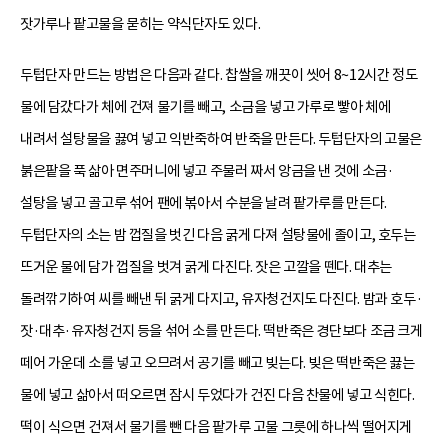
잣가루나 팥고물을 묻히는 약식단자도 있다.
두텁단자 만드는 방법은 다음과 같다. 찹쌀을 깨끗이 씻어 8~12시간 정도
물에 담갔다가 체에 건져 물기를 빼고, 소금을 넣고 가루로 빻아 체에
내려서 설탕물을 끓여 넣고 익반죽하여 반죽을 만든다. 두텁단자의 고물은
붉은팥을 푹 삶아 면주머니에 넣고 주물러 짜서 앙금을 낸 것에 소금·
설탕을 넣고 골고루 섞어 팬에 볶아서 수분을 날려 팥가루를 만든다.
두텁단자의 소는 밤 껍질을 벗긴 다음 굵게 다져 설탕물에 졸이고, 호두는
뜨거운 물에 담가 껍질을 벗겨 굵게 다진다. 잣은 고깔을 뗀다. 대추는
돌려깎기하여 씨를 빼낸 뒤 굵게 다지고, 유자청건지도 다진다. 밤과 호두·
잣·대추·유자청건지 등을 섞어 소를 만든다. 떡반죽은 경단보다 조금 크게
떼어 가운데 소를 넣고 오므려서 공기를 빼고 빚는다. 빚은 떡반죽은 끓는
물에 넣고 삶아서 떠오르면 잠시 두었다가 건진 다음 찬물에 넣고 식힌다.
떡이 식으면 건져서 물기를 뺀 다음 팥가루 고물 그릇에 하나씩 떨어지게