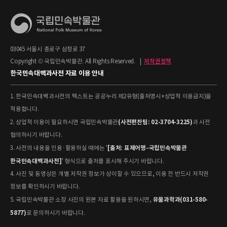
03045 서울시 종로구 삼청로 37
Copyright © 국립민속박물관. All Rights Reserved.
|
저작권정책
한국민속대백과사전 자료 이용 안내
1. 한국민속대백과사전의 텍스트는 공공누리 제2유형(출처명시+상업적 이용금지)을
적용합니다.
(사전편찬팀: 02-3704-3225)
2. 상업적 이용이 필요하시면 국립민속박물관
과 사전
협의하시기 바랍니다.
[출처: 표제어명–국립민속박물관
3. 사전의 내용을 인용·활용하실 때에는 '
한국민속대백과사전]
' 형식으로 출처를 표시해 주시기 바랍니다.
4. 사진 및 동영상은 개별 저작권 정보가 상이할 수 있으므로, 이용 전 반드시 저작권
정보를 확인하시기 바랍니다.
유물과학과(031-580-
5. 국립민속박물관 소장 사진의 원본 자료 활용을 원하시면,
5877)
로 문의하시기 바랍니다.