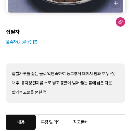
집필자
윤숙자(尹淑子)
찹쌀가루를 끓는 물로 익반죽하여 동그랗게 떼어서 밤과 호두·잣·
대추·유자청건지를 소로 넣고 둥글게 빚어 끓는 물에 삶은 다음
팥가루고물을 묻힌 떡.
내용
특징 및 의의
참고문헌