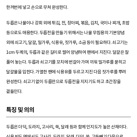
한꺼번에 넣고 손으로 무쳐 완성한다.
두릅은 나물이나 강회 외에 튀김, 전, 장아찌, 볶음, 김치, 국이나 찌개, 초밥
등으로도 애용한다. 두릅전을 만들기 위해서는 나물 무침용의 기본양념
외에 쇠고기, 달걀, 밀가루, 식용유, 잣가루, 소금 등이 필요하다. 쇠고기는
1cm 두께의, 두릅과 같은 길이로 썰어 양념하여 팬에서 지진다. 달걀은 잘
풀어 놓는다. 두릅과 쇠고기를 꼬치에 번갈아 가며 끼워 밀가루를 묻히고
달걀물을 입힌다. 가열한 팬에 식용유를 두르고 지진 다음 잣가루를 뿌려
완성한다. 쇠고기 없이 두릅만으로 두릅전을 지지기도 하고 초간장을
곁들인다.
특징 및 의의
두릅은 더덕, 도라지, 고사리, 쑥, 달래 등과 함께 인지도가 높은 산채이다.
식용 빈도 면에서도 고사리, 도라지, 달래, 더덕, 쑥, 고들빼기 다음으로