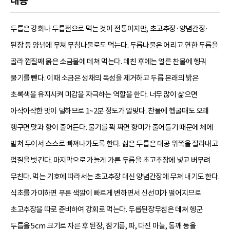
내용
두릅은 강회나 두릅전으로 먹는 것이 전통이지만, 초고추장·양념간장·
된장 등 양념에 무쳐 무침나물로도 먹는다. 두릅나물은 어리고 연한 두릅을
골라 껍질째 묽은 소금물에 데쳐 먹는다. 데친 후에는 얼른 찬물에 헹궈
물기를 뺀다. 이때 소금은 생채의 독성을 제거하고 두릅 본래의 밝은
초록색을 유지시켜 미감을 자극하는 역할을 한다. 너무 많이 삶으면
아삭아삭한 맛이 덜하므로 1~2분 정도가 알맞다. 찬물에 헹굴때도 오래
헹구면 맛과 향이 줄어든다. 물기를 꽉 짜면 향미가 줄어들기 때문에 체에
밭쳐 두어서 스스로 빠져나가도록 한다. 삶은 두릅은 대공 위쪽을 잘라내고
껍질을 벗긴다. 마지막으로 가늘게 가른 두릅을 초고추장에 넣고 버무려
무친다. 먹는 기호에 따라서는 초고추장 대신 양념간장에 무쳐 내기도 한다.
식초를 가미하면 푸른 색깔이 빠르게 변하면서 신선미가 떨어지므로
초고추장을 따로 준비하여 강회로 먹는다. 두릅된장무침은 데쳐 헹군
두릅을 5cm 크기로 자른 후 된장, 참기름, 파, 다진 마늘, 통깨 등을