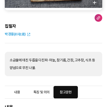
집필자
박경용(朴敬庸)
소금물에 데친 두릅을 다진파·마늘, 참기름, 간장, 고추장, 식초 등
양념으로 무친 나물.
내용
특징 및 의의
참고문헌