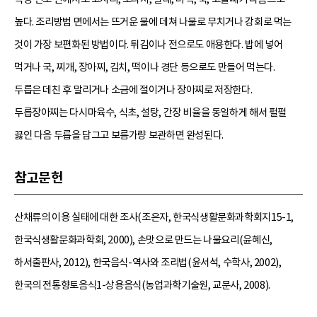
높다. 조리방법 면에서는 뜨거운 물에 데쳐 나물로 무치거나 강회로 먹는
것이 가장 보편화된 방법이다. 튀김이나 전으로도 애용한다. 밥에 넣어
먹거나 국, 찌개, 장아찌, 김치, 떡이나 경단 등으로도 만들어 먹는다.
두릅은 데친 후 말리거나 소금에 절이거나 장아찌로 저장한다.
두릅장아찌는 다시마육수, 식초, 설탕, 간장 비율을 동일하게 해서 펄펄
끓인 다음 두릅을 담그고 보름가량 보관하면 완성된다.
참고문헌
산채류의 이용 실태에 대한 조사(조은자, 한국식생활문화과학회지15-1,
한국식생활문화과학회, 2000), 손맛으로 만드는 나물요리(윤혜신,
하서출판사, 2012), 한국음식-역사와 조리법(윤서석, 수학사, 2002),
한국의 전통향토음식1-상용음식(농업과학기술원, 교문사, 2008).