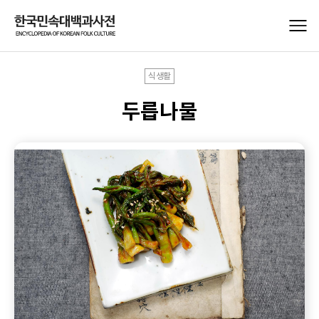
식생활
두릅나물