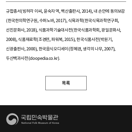
규합총서(빙허각 이씨, 윤숙자 역, 백산출판사, 2014), 내 손안에 동의보감
(한국한의학연구원, 수퍼노바, 2017), 식육과학(한국식육과학연구회,
선진문화사, 2018), 식품과학기술대사전(한국식품과학회, 광일문화사,
2008), 식품재료학(조경련, 파워북, 2015), 한국식품사전(박원기,
신광출판사, 2000), 한국음식오디세이(정혜경, 생각의 나무, 2007),
두산백과사전(doopedia.co.kr).
목록