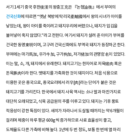
서기 1세기 중국 후한後漢의 왕충王充은 『논형論衡』에서 부여의
건국신화
에 따르면 “옛날 북방에 탁리국橐離國에서 왕의 시녀가 아이를
낳았는데, 왕이 아이를 죽이려고 돼지우리에 버렸으나, 돼지가 입김을
불어넣어 죽지 않았다.”라고 전한다. 여기서 돼지가 살려 준 아이가 부여를
건국한 동명東明이며, 고구려 건국신화에도 부역국 돼지가 등장하곤 한다.
부여에는 마가馬加, 우가牛加, 구가狗加, 저가猪加의 관명官名이 있었다.
이는 말, 소, 개, 돼지에서 유래한다. 돼지고기는 한자어로 저육猪肉 혹은
돈육豚肉이라 한다. 멧돼지를 가축화한 것이 돼지이다. 처음 식용으로
이용한 곳은 중국으로, 중국요리에서 러우[肉]라는 단어가 붙은 것은
돼지고기를 가리킨다. 한국에서 돼지 사육 역사는 소나 말과 마찬가지로
대단히 오래되었고, 식육 공급원의 주를 이루고 있다. 돼지는 기후 풍토
적응성이 강한 특징이 있다. 새끼가 자라나서 도살될 때까지는 약 6개월이
걸리며 체중이 하루 평균 600g씩 증가하므로 사료 효율성이 좋고,
도체율도 다른 가축에 비해 높다. 1년에 두 번 정도, 보통 한 번에 열 마리