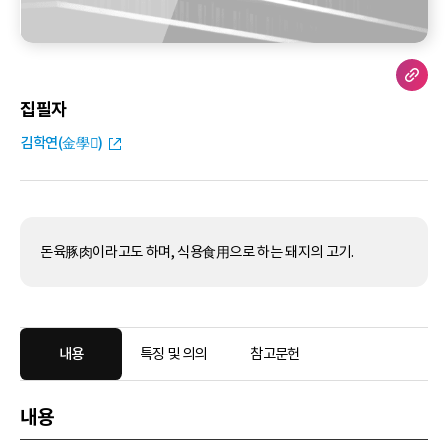
집필자
김학연(金學𤲗)
돈육豚肉이라고도 하며, 식용食用으로 하는 돼지의 고기.
내용
특징 및 의의
참고문헌
내용