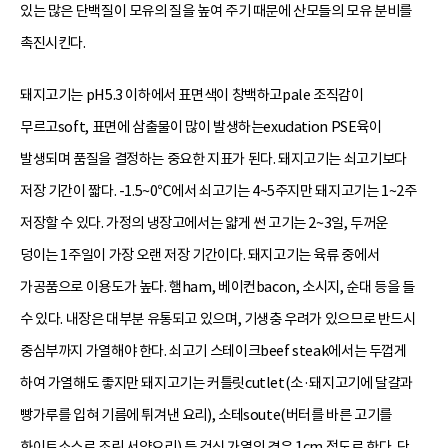
있는 많은 단백질이 모유의 질을 높여 주기 때문에 산모들의 모유 분비를
촉진시킨다.
돼지고기는 pH5.3 이하에서 표면색이 창백하고pale 조직감이
무르고soft, 표면에 삼출물이 많이 발생하는exudation PSE육이
발생되며 품질을 결정하는 중요한 지표가 된다. 돼지고기는 쇠고기보다
저장 기간이 짧다. -1.5~0℃에서 쇠고기는 4~5주지만 돼지고기는 1~2주
저장할 수 있다. 가정의 냉장고에서는 얇게 썬 고기는 2~3일, 두꺼운
덩이는 1주일이 가장 오랜 저장 기간이다. 돼지고기는 육류 중에서
가공품으로 이용도가 높다. 햄ham, 베이컨bacon, 소시지, 순대 등을 들
수 있다. 내장은 대부분 유통되고 있으며, 기생충 우려가 있으므로 반드시
중심부까지 가열해야 한다. 쇠고기 스테이크beef steak에서는 두껍게
하여 가열해도 좋지만 돼지고기는 커틀릿cutlet(소·돼지고기에 달걀과
빵가루를 입혀 기름에 튀겨낸 요리), 소테soute(버터를 바른 고기를
화이트소스로 조린 서양요리) 등 건식 가열의 경우 1cm 정도로 한다. 단