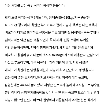
이상 새끼를 낳는 등 번식력이 왕성한 동물이다.
돼지 도살 적기는 생후 6개월이며, 생체중 90~110kg, 지육 중량은
40~70kg 정도이다. 육질은 부드러우며 결이 가늘다. 육색은 다른 축육과
비교하여 대체로 희미하고 선홍색을 띠고 있지만 잘 움직이는 근육 부위나
넓적다리는 약간 짙은 색을 보인다. 특히 피하·신장 주위에 두꺼운
지방층을 형성하며, 지방이 침착되기 쉽다. 돼지고기 지방은 쇠고기와
비교하여 융점이 낮기 때문에 소시지sausage 제조에 이용한다. 근섬유가
가늘고 부드러우며, 다른 육류에 비하여 지방이 많다. 지방 성질은
돼지고기 육질에 큰 영향을 미친다. 지방이 희고 단단하며, 방향을 띠고
있는 것이 좋은 고기이다. 돼지고기에는 지방 함량이 매우 높으며,
삼겹살에는 44%나 들어 있다. 지방은 칼로리가 높아 에너지원으로 우수할
뿐만 아니라 뇌의 인지활동에도 없어서는 안 되는 중요한 요소이다. 반면에
지방이 많으면 변질이 빠르다. 한방에서 여름철 돼지고기는 본전 찾기가