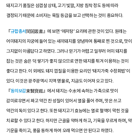
돼지고기 품질은 삼겹살 상태, 고기 빛깔, 지방 침착 정도 등에 따라
결정되기 때문에 소비자는 육질 등급을 보고 선택하는 것이 중요하다.
『
규합총서
閨閤叢書』에 보면 ‘애저탕’ 요리에 관한 것이 있다. 원래는
어미돼지의 자궁에 들어 있는 새끼돼지를 양념하여 통째로 찐 것으로, 맛이
그지없이 아름답다고 하였다. 그러나 얻기가 어렵고 일부러 어미 돼지를
잡는 것은 숨은 덕 쌓기가 좋지 않으므로 연한 돼지를 튀겨 이용하는 것이
좋다고 한다. 이 외에도 돼지 껍질을 이용한 요리인 ‘돼지가죽 수정회법’이
있다. 이것은 광주광역시 지역 명물로, 지금도 이어져 오고 있다.
『
동의보감
東醫寶鑑』에서 돼지는 수水에 속하는 가축으로 맛이
감미로우면서 짜고 약간 찬 성질이 있어서 열을 풀어 주며, 맛은 쓰고
약간의 독이 있다고 한다. 또한 돼지고기 효능에는 열로 혈액이 막힌 것을
치료할 수 있다고 한다. 하지만 근골을 약하게 하고, 기육을 무르게 하며, 약
기운을 죽이고, 풍을 동하게 하여 오래 먹으면 안 된다고 하였다.