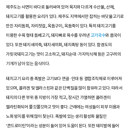
제주도는 사면이 바다로 둘러싸여 있어 육지와 다르게 수산물, 산채,
돼지고기를 활용한 요리가 있다. 제주도 지역에서만 잡히는 바닷물고기로
만든 자리돔회, 자리젓갈, 옥돔구이, 옥돔죽이 있다. 특히 돼지고기를
이용한 수육 형태 돔베고기, 돼지뼈로 육수를 우려낸
고기국수
와 몸국이
있다. 또한 돼지새끼죽, 돼지새끼회, 돼지족탕 등이 있다. 함경도의
가릿국돼지고기는 맛이 고소하고, 돼지순대·가자믹식해 등은 고구려의
기개가 남아 있는 음식이다.
돼지고기 요리 중 족발은 고기보다 연골·인대 등 결합조직체로 이루어져
있으며, 콜라겐 및 엘라스틴과 같은 단백질을 많이 함유하고 있다. 따라서
돼지의 다른 부위 중 지방이 가장 적고, 장시간 가열하면 콜라겐이
젤라틴화되어 쫄깃쫄깃하고 맛이 좋다. 근래에는 여성들이 피부 미용과
노화 방지를 위해 많이 찾는다. 족발에 있는 생리 활성화 물질인
‘콘드로이틴’이라는 성분이 들어 있어 도움이 된다. 또한 돼지발에 들어