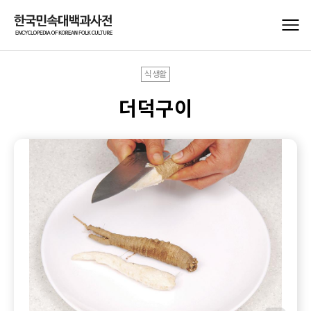
식생활
더덕구이