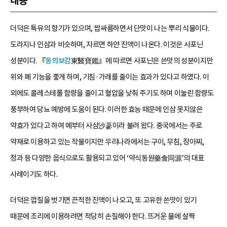
내용
더덕은 특유의 향기가 있으며, 쌉싸름하면서 단맛이 나는 뿌리 식물이다.
도라지나 인삼과 비슷하며, 자르면 하얀 진액이 나온다. 이것은 사포닌
성분이다. 『
동의보감
東醫寶鑑』에 따르면 사포닌은 쓴맛의 성분이지만
위와 폐 기능을 좋게 하며, 기침·가래를 줄이는 효과가 있다고 하였다. 이
외에도 콜레스테롤 함량을 줄이고 혈압을 낮춰 주기도 하며 이눌린 함량도
풍부하여 당뇨 예방에 도움이 된다. 이러한 효능 때문에 인삼 못지않은
약효가 있다고 하여 예부터 사삼沙蔘이라 불려 왔다. 중국에서는 주로
약재로 이용하고 있는 작물이지만 우리나라에서는 구이, 무침, 장아찌,
정과 등 다양한 음식으로도 활용되고 있어 ‘약식동원藥食同源’의 대표
사례이기도 하다.
더덕은 껍질을 벗기면 끈적한 진액이 나오고, 또 고유한 쓴맛이 있기
때문에 조리에 이용하려면 적당히 손질해야 한다. 뜨거운 물에 살짝