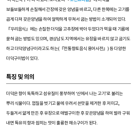
보들보들하게 손질해서 간장에 갖은 앙념을 바르고, 다른 한쪽에는 고기를
곱게 다져 갖은양념을 하여 얄팍하게 무쳐서 굽는 방법이 소개되어 있다.
『우리음식』에는 손질한 더덕을 고추장에 박아 두었다가 먹을 때 기름에
묻혀 굽는 방법도 있으며, 경상남도 지역에서는 유장을 바르지 않고 굽기도
하고 더덕양념구이라고도 하는(『전통향토음식 용어사전』) 등 다양한
더덕구이법이 있다.
특징 및 의의
더덕은 향이 독특하고 섬유질이 풍부하여 ‘산에서 나는 고기’로 불리는
뿌리 식물이다. 껍질을 벗기고 물에 우려서 쓴맛을 제거한 후 저미고,
두들겨서 얇게 만든 후 유장으로 애벌구이한 후 갖은양념을 하여 발라 구워
내면 특유의 향과 씹히는 맛이 훌륭한 채소구이가 된다.