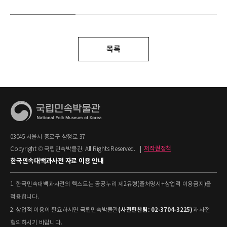
목록
03045 서울시 종로구 삼청로 37
Copyright © 국립민속박물관. All Rights Reserved.
|
저작권정책
한국민속대백과사전 자료 이용 안내
1. 한국민속대백과사전의 텍스트는 공공누리 제2유형(출처명시+상업적 이용금지)을
적용합니다.
(사전편찬팀: 02-3704-3225)
2. 상업적 이용이 필요하시면 국립민속박물관
과 사전
협의하시기 바랍니다.