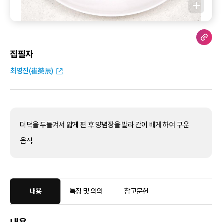
집필자
최영진(崔榮辰)
더덕을 두들겨서 얇게 편 후 양념장을 발라 간이 배게 하여 구운
음식.
내용
특징 및 의의
참고문헌