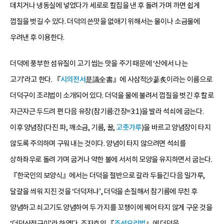
데치거나 냉동실에 넣었다가 세로로 칼집을 낸 후 돌려 가며 까면 쉽게
껍질을 벗길 수 있다. 더덕의 쓴맛을 없애기 위해서는 물이나 소금물에
우려낸 후 이용한다.
더덕에 풍부한 섬유질이 고기 씹는 맛을 주기 때문에 ‘산에서 나는
고기’라고 한다. 『
시의전서
是議全書』에 사삼적沙蔘炙이라는 이름으로
더덕구이 조리법이 소개되어 있다. 더덕을 물에 불려서 껍질을 벗긴 후 칼로
자근자근 두드려 편 다음 유장(참기름:간장=3:1)을 발라 석쇠에 굽는다.
이후 양념장(다진 파, 깨소금, 기름, 꿀,
고춧가루
)을 바르고 양념장이 타지
않도록 주의하며 구워 내는 것이다. 양념이 타지 않으려면 석쇠를
상하좌우로 돌려 가며 굽거나 약한 불에 서서히 모양을 유지하면서 굽는다.
『한국인의 보양식』에서는 더덕을 절반으로 갈라 두들긴 다음 밀가루,
달걀을 씌워 지진 것을 ‘더덕저냐’, 더덕을 손질해서 참기름에 무친 후
양념하고 쇠고기도 양념하여 두 가지를 꼬챙이에 꿰어 타지 않게 구운 것을
‘더덕산적구이’라 하였다. 조자호의 『
조선요리법
』에 더덕을