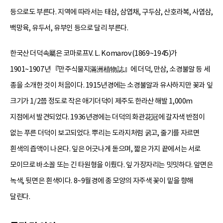
등으로도 부른다. 지역에 따라서는 태삼, 삼엽채, 구두삼, 산호라복, 사엽삼,
백망육, 유두서, 유부인 등으로 달리 부른다.
한국산 더덕속屬은 코마로프V. L. Komarov(1869~1945)가
1901~1907년 『만주식물지滿洲植物誌』에 더덕, 만삼, 소경불알 등 세
종을 소개한 것이 처음이다. 1915년경에는 소경불알과 유사하지만 꽃과 잎
크기가 1/2쯤 정도로 작은 애기더덕이 제주도 한라산 해발 1,000m
지점에서 발견되었다. 1936년경에는 더덕의 화관花冠에 갈자색 반점이
없는 푸른 더덕이 보고되었다. 뿌리는 도라지처럼 굵고, 줄기를 자르면
흰색의 즙액이 나온다. 잎은 어긋나게 돋으며, 짧은 가지 끝에서는 서로
모이므로 바소꼴 또는 긴 타원형을 이뤘다. 잎 가장자리는 밋밋하다. 앞면은
녹색, 뒷면은 흰색이다. 8~9월경에 종 모양의 자주색 꽃이 밑을 향해
달린다.