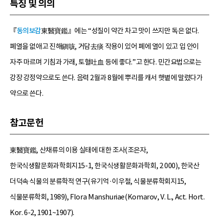
특징 및 의의
『
동의보감
東醫寶鑑』에는 “성질이 약간 차고 맛이 쓰지만 독은 없다.
폐열을 없애고 진해鎭咳, 거담去痰 작용이 있어 폐에 열이 있고 입 안이
자주 마르며 기침과 가래, 토혈吐血 등에 좋다.”고 한다. 민간요법으로는
강장 강정약으로도 쓴다. 음력 2월과 8월에 뿌리를 캐서 햇볕에 말렸다가
약으로 쓴다.
참고문헌
東醫寶鑑, 산채류의 이용 실태에 대한 조사(조은자,
한국식생활문화과학회지15-1, 한국식생활문화과학회, 2 000), 한국산
더덕속 식물의 분류학적 연구(유기억·이우철, 식물분류학회지15,
식물분류학회, 1989), Flora Manshuriae(Komarov, V. L., Act. Hort.
Kor. 6-2, 1901~1907).