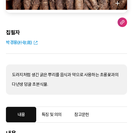
집필자
박경용(朴敬庸)
도라지처럼 생긴 굵은 뿌리를 음식과 약으로 사용하는 초롱꽃과의
다년생 덩굴 초본식물.
내용
특징 및 의의
참고문헌