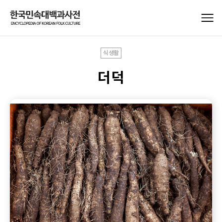
식생활
더덕