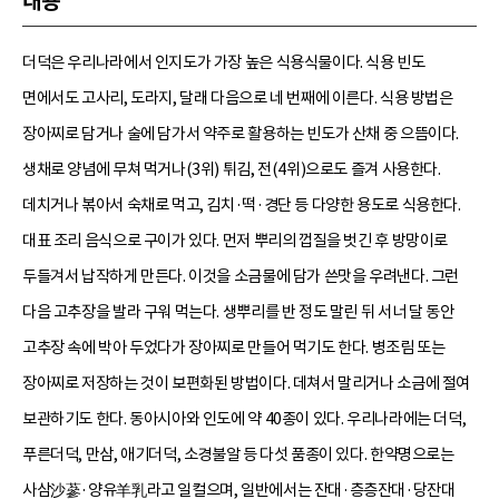
내용
더덕은 우리나라에서 인지도가 가장 높은 식용식물이다. 식용 빈도
면에서도 고사리, 도라지, 달래 다음으로 네 번째에 이른다. 식용 방법은
장아찌로 담거나 술에 담가서 약주로 활용하는 빈도가 산채 중 으뜸이다.
생채로 양념에 무쳐 먹거나(3위) 튀김, 전(4위)으로도 즐겨 사용한다.
데치거나 볶아서 숙채로 먹고, 김치·떡·경단 등 다양한 용도로 식용한다.
대표 조리 음식으로 구이가 있다. 먼저 뿌리의 껍질을 벗긴 후 방망이로
두들겨서 납작하게 만든다. 이것을 소금물에 담가 쓴맛을 우려낸다. 그런
다음 고추장을 발라 구워 먹는다. 생뿌리를 반 정도 말린 뒤 서너 달 동안
고추장 속에 박아 두었다가 장아찌로 만들어 먹기도 한다. 병조림 또는
장아찌로 저장하는 것이 보편화된 방법이다. 데쳐서 말리거나 소금에 절여
보관하기도 한다. 동아시아와 인도에 약 40종이 있다. 우리나라에는 더덕,
푸른더덕, 만삼, 애기더덕, 소경불알 등 다섯 품종이 있다. 한약명으로는
사삼沙蔘·양유羊乳라고 일컬으며, 일반에서는 잔대·층층잔대·당잔대